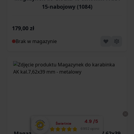
15-nabojowy (1084)
179,00 zł
Brak w magazynie
Średnia ocena klient
4.9
/
5
Świetnie
Łącznie opinii:
6952 opinii
Magazynek do karabinka AK kal.7,62x39