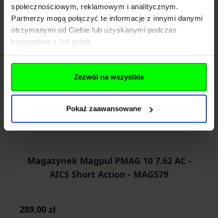
społecznościowym, reklamowym i analitycznym.
Dodaj do koszyka
Partnerzy mogą połączyć te informacje z innymi danymi
otrzymanymi od Ciebie lub uzyskanymi podczas
korzystania z ich usług.
Zezwól na wszystkie
Pokaż zaawansowane
Magazynek Magpul PMAG 10 7.62 AC -
AICS Short Action - MAG579
289,00 zł