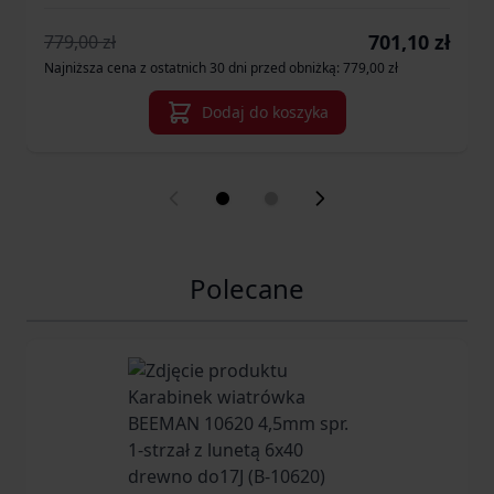
Cena promocyjn
701,10 zł
779,00 zł
Najniższa cena z ostatnich 30 dni przed obniżką: 779,00 zł
Dodaj do koszyka
Polecane
Navigating through the elements of the carousel is possib
Press to skip carousel
Press to go to carousel navigation