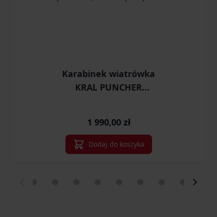
Karabinek wiatrówka
KRAL PUNCHER
MORTAL PCP polimer
5,5 mm ekp<17J
1 990,00 zł
Dodaj do koszyka