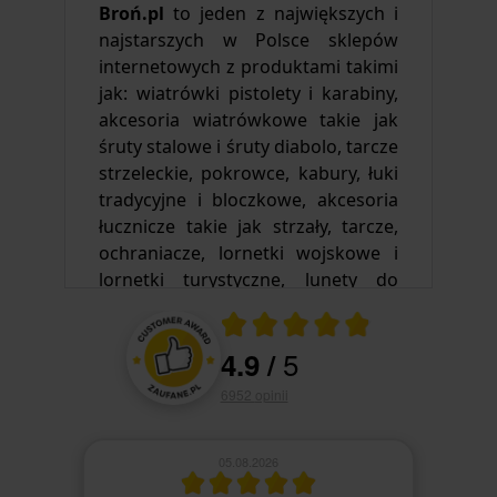
Broń.p
l
to jeden z największych i
najstarszych w Polsce sklepów
internetowych z produktami takimi
jak: wiatrówki pistolety i karabiny,
akcesoria wiatrówkowe takie jak
śruty stalowe i śruty diabolo, tarcze
strzeleckie, pokrowce, kabury, łuki
tradycyjne i bloczkowe, akcesoria
łucznicze takie jak strzały, tarcze,
ochraniacze, lornetki wojskowe i
lornetki turystyczne, lunety do
wiatrówek, lunety myśliwskie,
Ocena średnia 4.9 na 5
celowniki, noktowizory, termowizja,
5
4.9
/
dalmierze, teleskopy do obserwacji
Oceny i opinie klientów
gwiazd i planet, pistolety, karabiny i
6952
opinii
strzelby Air Soft Gun ASG, sprzęt
survivalowy i turystyczny: plecaki,
05.08.2026
termosy, kubki termiczne,
krzesiwa, zestawy survivalowe,