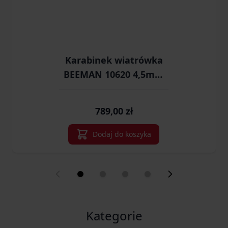
Karabinek wiatrówka
BEEMAN 10620 4,5mm
spr. 1-strzał z lunetą
6x40 drewno do17J (B-
789,00 zł
10620)
Dodaj do koszyka
Kategorie