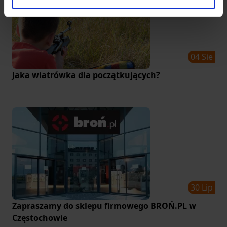
04 Sie
Jaka wiatrówka dla początkujących?
30 Lip
Zapraszamy do sklepu firmowego BROŃ.PL w
Częstochowie