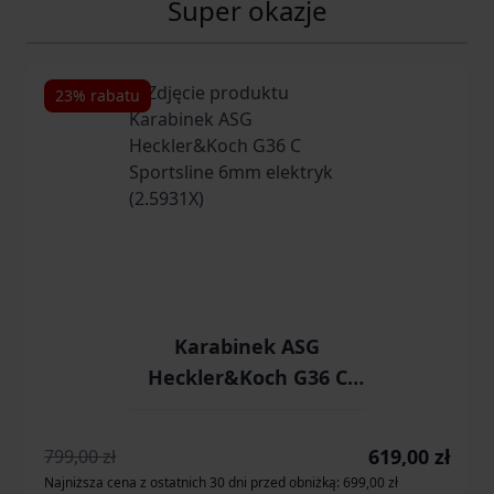
Super okazje
Navigating through the elements of the carousel is possib
Press to skip carousel
Press to go to carousel navigation
23% rabatu
Karabinek ASG
Heckler&Koch G36 C
Sportsline 6mm
elektryk (2.5931X)
Cena promocyjn
619,00 zł
799,00 zł
Najniższa cena z ostatnich 30 dni przed obniżką: 699,00 zł