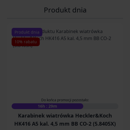
Produkt dnia
Navigating through the elements of the carousel is possib
Press to skip carousel
Press to go to carousel navigation
Produkt dnia
10% rabatu
Do końca promocji pozostało:
16h : 29m
Karabinek wiatrówka Heckler&Koch
HK416 A5 kal. 4,5 mm BB CO-2 (5.8405X)