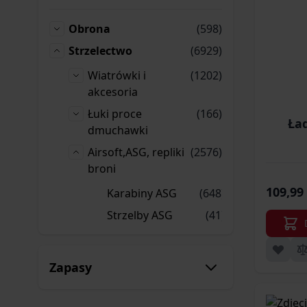
produkty
Obrona
(598)
Obrona
produkty
Strzelectwo
(6929)
Strzelectwo
produkty
Wiatrówki i
(1202)
Wiatrówki i akcesoria
akcesoria
produkty
Łuki proce
(166)
Ład
Łuki proce dmuchawki
dmuchawki
produkty
Airsoft,ASG, repliki
(2576)
Airsoft,ASG, repliki broni
broni
109,99 
produkty
Karabiny ASG
(648)
Karabiny ASG
produkty
Strzelby ASG
(41)
Strzelby ASG
produkty
Karabiny
(14)
Karabiny maszynowe
maszynowe
Zapasy
produkty
Pistolety ASG
(255)
Pistolety ASG
produkty
Karabiny
(97)