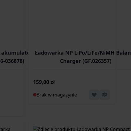
 akumulatorów Li-
Ładowarka NP LiPo/LiFe/NiMH Balan
06-036878)
Charger (GF.026357)
159,00 zł
Brak w magazynie