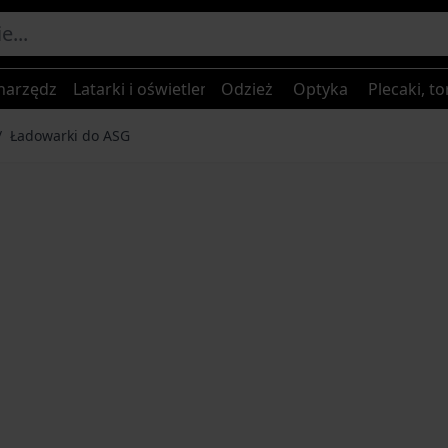
narzędzia
Latarki i oświetlenie
Odzież
Optyka
Plecaki, to
/
Ładowarki do ASG