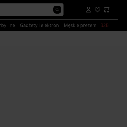
rby i nerki
Gadżety i elektronika
Męskie prezenty
B2B