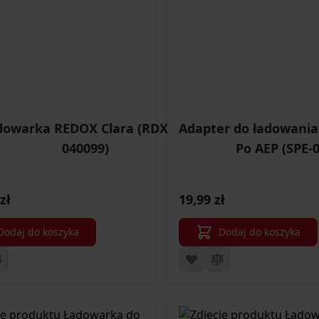
owarka REDOX Clara (RDX-06-
Adapter do ładowania
040099)
Po AEP (SPE-
zł
19,99 zł
Dodaj do koszyka
Dodaj do koszyka