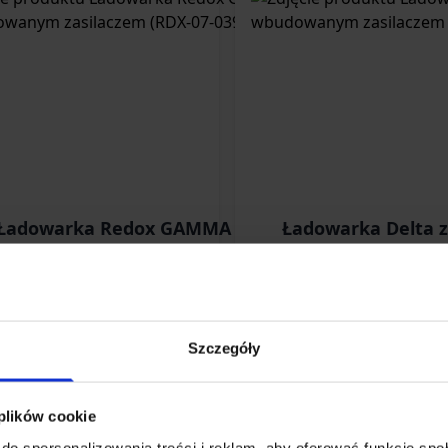
Ładowarka Redox GAMMA z
Ładowarka Delta
dowanym zasilaczem (RDX-07-
zasilaczem (RD
039847)
zł
129,99 zł
Szczegóły
w magazynie
Brak w magazynie
 plików cookie
do spersonalizowania treści i reklam, aby oferować funkcje sp