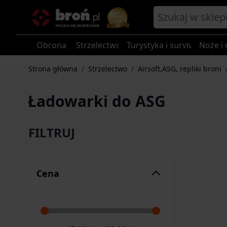
Przejdź do treści
Obrona
Strzelectwo
Turystyka i survival
Noże i 
Strona główna
/
Strzelectwo
/
Airsoft,ASG, repliki broni
Ładowarki do ASG
FILTRUJ
Cena