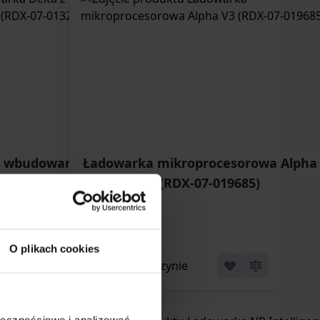
 z wbudowanym
Ładowarka mikroprocesorowa Alpha
X-07-013201)
(RDX-07-019685)
120,99 zł
O plikach cookies
Brak w magazynie
ołecznościowe i analizować