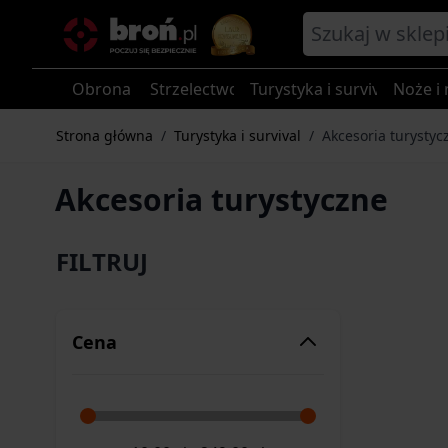
Przejdź do treści
Obrona
Strzelectwo
Turystyka i survival
Noże i 
Strona główna
/
Turystyka i survival
/
Akcesoria turystyc
Akcesoria turystyczne
FILTRUJ
Cena