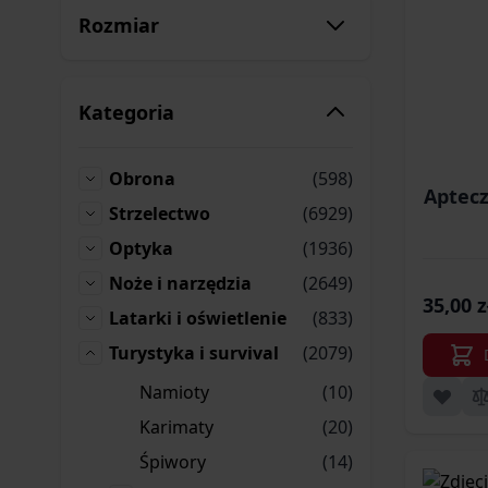
Rozmiar
Kategoria
produkty
Obrona
(598)
Obrona
Aptecz
produkty
Strzelectwo
(6929)
Strzelectwo
produkty
Optyka
(1936)
Optyka
produkty
Noże i narzędzia
(2649)
Noże i narzędzia
35,00 z
produkty
Latarki i oświetlenie
(833)
Latarki i oświetlenie
produkty
Turystyka i survival
(2079)
Turystyka i survival
produkty
Namioty
(10)
Namioty
produkty
Karimaty
(20)
Karimaty
produkty
Śpiwory
(14)
Śpiwory