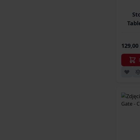
St
Tabl
129,00 