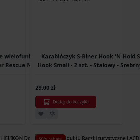
e wielofunkcyjne
Karabińczyk S-Biner Hook 'N Hold S
r Rescue NE0140
Hook Small - 2 szt. - Stalowy - Srebrn
SBHS-11-2R3 - Nite Ize
29,00 zł
Dodaj do koszyka
50% rabatu