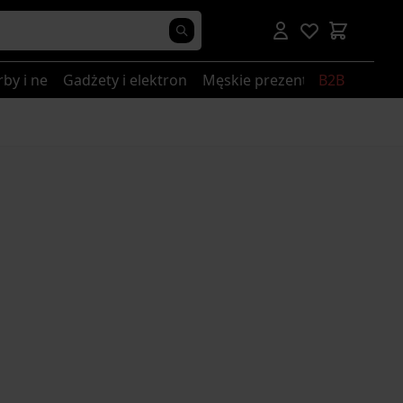
rby i nerki
Gadżety i elektronika
Męskie prezenty
B2B