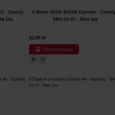
2 - Czarny - CSL2-
S-Biner Ahhh Bottle Opener - Czarny
te Ize
SBO-03-01 - Nite Ize
22,00 zł
Dodaj do koszyka