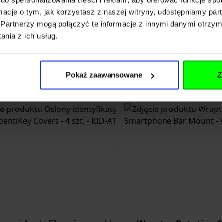
omocyjna
ł
ormacje o tym, jak korzystasz z naszej witryny, udostępniamy p
cena z ostatnich 30 dni przed
Partnerzy mogą połączyć te informacje z innymi danymi otrzym
,00 zł
nia z ich usług.
Dodaj do koszyka
Dodaj do koszyka
Pokaż zaawansowane
Z