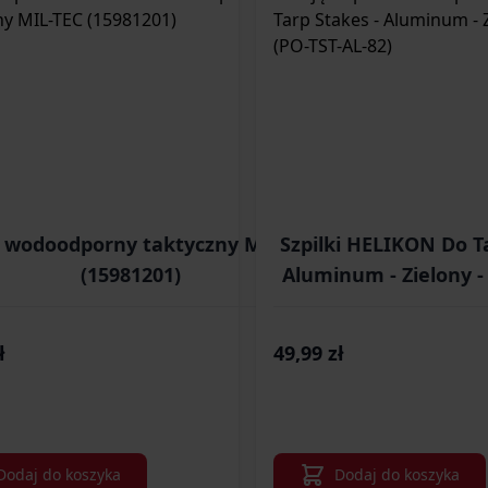
 wodoodporny taktyczny MIL-TEC
Szpilki HELIKON Do T
(15981201)
Aluminum - Zielony -
AL-8
ł
49,99 zł
Dodaj do koszyka
Dodaj do koszyka