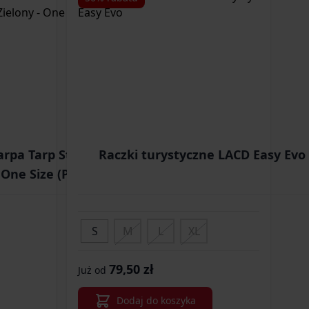
arpa Tarp Stakes -
Raczki turystyczne LACD Easy Evo
 One Size (PO-TST-
2)
S
M
L
XL
79,50 zł
Już od
Dodaj do koszyka