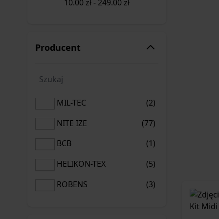
10.00
zł
-
249.00
zł
Producent
Szukaj
MIL-TEC
produkty
MIL-TEC
(2)
MIL-TEC
NITE IZE
produkty
NITE IZE
(77)
NITE IZE
BCB
produktów
BCB
(1)
BCB
HELIKON-TEX
produkty
HELIKON-TEX
(5)
HELIKON-TEX
ROBENS
produkty
ROBENS
(3)
ROBENS