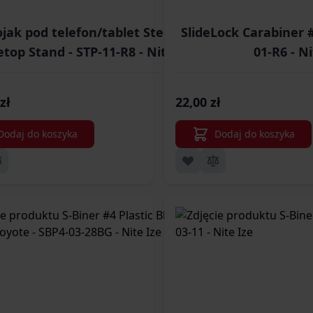
ojak pod telefon/tablet Steelie
SlideLock Carabiner #
etop Stand - STP-11-R8 - Nite Ize
01-R6 - Ni
zł
22,00 zł
Dodaj do koszyka
Dodaj do koszyka