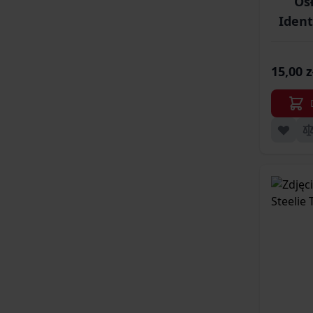
Os
Ident
15,00 z