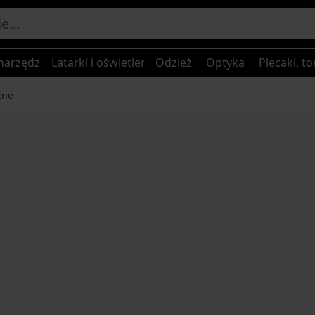
narzędzia
Latarki i oświetlenie
Odzież
Optyka
Plecaki, to
zne