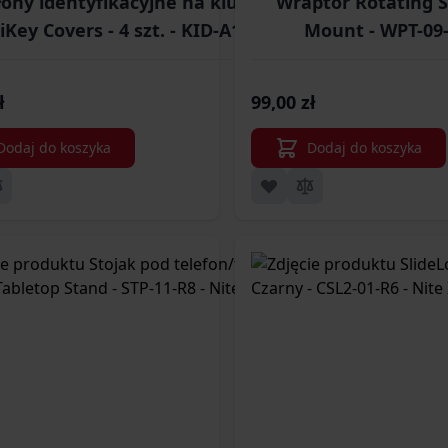
łony identyfikacyjne na klucze
Wraptor Rotating 
iKey Covers - 4 szt. - KID-A1-4R7 -
Mount - WPT-09-
Nite Ize
ł
99,00 zł
Dodaj do koszyka
Dodaj do koszyka