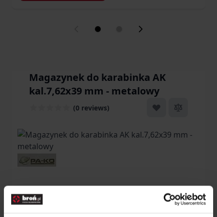
Magazynek do karabinka AK
kal.7,62x39 mm - metalowy
(0 reviews)
Magazynek z metalu do AK, AKM< AKMS - dane
szczegółowe: Kaliber: 7,62x39; Platforma: AK;
Waga: 360 g. (bez amunicji); Kolor: Czarny;