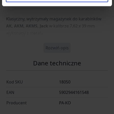
Opis
Klasyczny, wytrzymały magazynek do karabinków
AK, AKM, AKMS, Jack
w kalibrze 7,62 x 39 mm
wykonany z metalu.
Rozwiń opis
Dane techniczne
Kod SKU
18050
EAN
5902944161548
Producent
PA-KO