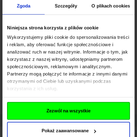
Brak w
Powiadom mnie gdy produkt
Zgoda
Szczegóły
O plikach cookies
magazynie
będzie dostępny
59,00 zł
Niniejsza strona korzysta z plików cookie
Wykorzystujemy pliki cookie do spersonalizowania treści
i reklam, aby oferować funkcje społecznościowe i
Chwilowo niedostępne
analizować ruch w naszej witrynie. Informacje o tym, jak
korzystasz z naszej witryny, udostępniamy partnerom
Darmowa dostawa od 300 zł
społecznościowym, reklamowym i analitycznym.
Partnerzy mogą połączyć te informacje z innymi danymi
otrzymanymi od Ciebie lub uzyskanymi podczas
korzystania z ich usług.
Zezwól na wszystkie
Opis
Dane techniczne
Pliki do pobrania
Opinie
Pokaż zaawansowane