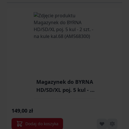
Navigating through the elements of the carousel is possib
Press to skip carousel
Press to go to carousel navigation
Magazynek do BYRNA
HD/SD/XL poj. 5 kul - 2
szt. - na kule kal.68
(AM568300)
149,00 zł
Dodaj do koszyka