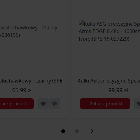
telka 3000 szt. (SPE-16-029715)
słuchawkowy - czarny (SPE-31-036195)
Kulki ASG precyzyjne Spec
65,99 zł
99,99 zł
bacz produkt
Zobacz produkt