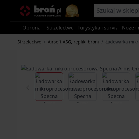
Przejdź do treści
Obrona
Strzelectwo
Turystyka i survival
Noże i 
Strzelectwo
/
Airsoft,ASG, repliki broni
/
Ładowarka mikr
View larger image
View larger image
View larg