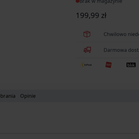
Brak w magazynie
199,99 zł
Chwilowo nied
Darmowa dosta
obrania
Opinie