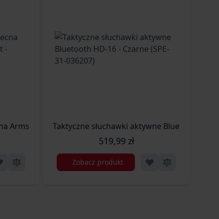
na Arms EDGE 0.48g - 1000szt - Ivory (SPE-16-027229)
Kulk
519,99 zł
Zobacz produkt