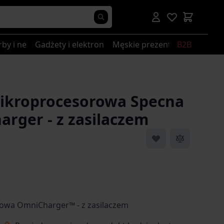
rby i nerki
Gadżety i elektronika
Męskie prezenty
B2B
ikroprocesorowa Specna
rger - z zasilaczem
 image
View larger image
View larger image
View larger image
owa OmniCharger™ - z zasilaczem