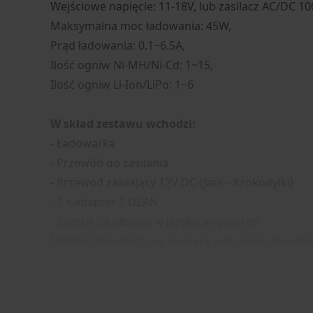
Wejściowe napięcie: 11-18V, lub zasilacz AC/DC 1
Maksymalna moc ładowania: 45W,
Prąd ładowania: 0.1~6.5A,
Ilość ogniw Ni-MH/Ni-Cd: 1~15,
Ilość ogniw Li-Ion/LiPo: 1~6
W skład zestawu wchodzi:
- Ładowarka
- Przewód do zasilania
- Przewód zasilający 12V DC (Jack - Krokodylki)
- 1 x adapter T-DEAN
- Instrukcja obsługi w języku angielskim
UWAGA: Produkt nie zawiera adaptera do ład