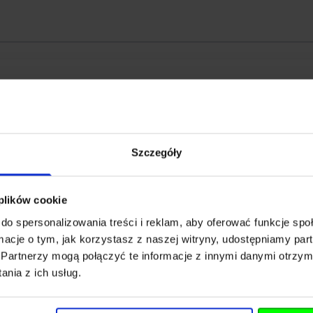
-023787
64674
ARMS
Szczegóły
 plików cookie
do spersonalizowania treści i reklam, aby oferować funkcje sp
ormacje o tym, jak korzystasz z naszej witryny, udostępniamy p
Partnerzy mogą połączyć te informacje z innymi danymi otrzym
RP Sp. Z o.o. Sp.k.
nia z ich usług.