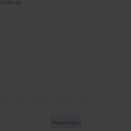
00-230V 5A
owania akumulatorów z wtykiem
Tamiya
Rozwiń opis