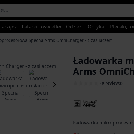
narzędzia
Latarki i oświetlenie
Odzież
Optyka
Plecaki, to
oprocesorowa Specna Arms OmniCharger - z zasilaczem
Ładowarka m
Arms OmniCha
er image
View larger image
View larger image
View larger image
View larger
(0 reviews)
Ładowarka mikroprocesor