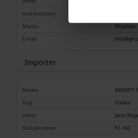
Adres
ul. Jana 
Kod pocztowy
51-162
Miasto
Wrocław
E-mail
info@gfc
Importer
Nazwa
INFINITY 
Kraj
Polska
Adres
Jana Dług
Kod pocztowy
51-162