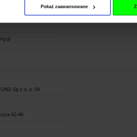
Długosza 42-46
Pokaż zaawansowane
Z
orp.p
FUND Sp z o. o. SK
osza 42-46