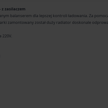
- z zasilaczem
m balanserem dla lepszej kontroli ładowania. Za pomocą 
dowarki zamontowany został duży radiator doskonale odprowa
a 220V.
H