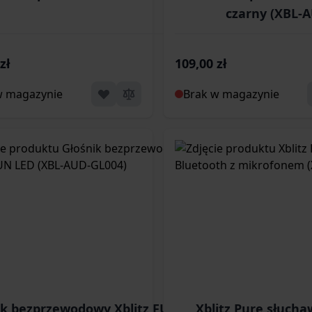
czarny (XBL-
zł
109,00 zł
w magazynie
Brak w magazynie
ik bezprzewodowy Xblitz FUN LED
Xblitz Pure słucha