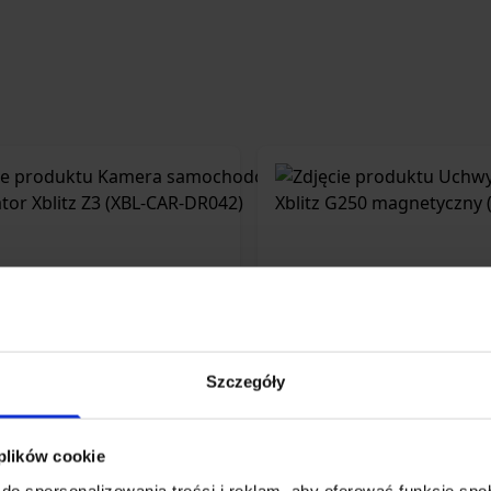
Szczegóły
era samochodowa Rejestrator
Uchwyt samochodo
Xblitz Z3 (XBL-CAR-DR042)
magnetyczny (XB
 plików cookie
do spersonalizowania treści i reklam, aby oferować funkcje sp