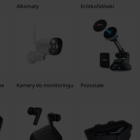
Alkomaty
Krótkofalówki
he
Kamery do monitoringu
Pozostałe