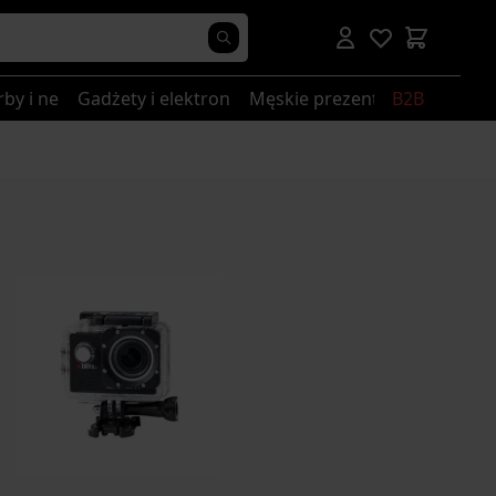
rby i nerki
Gadżety i elektronika
Męskie prezenty
B2B