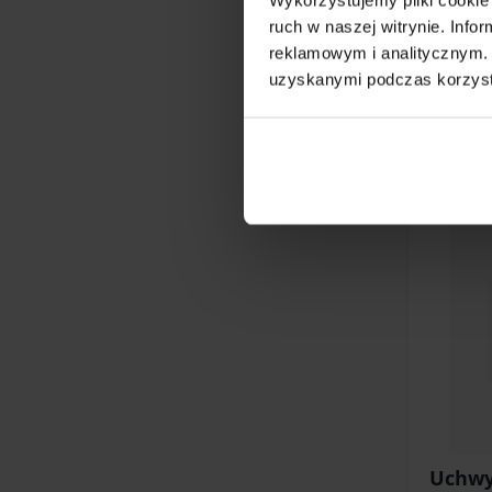
ruch w naszej witrynie. Inf
179,00 
reklamowym i analitycznym. 
uzyskanymi podczas korzysta
Uchwy