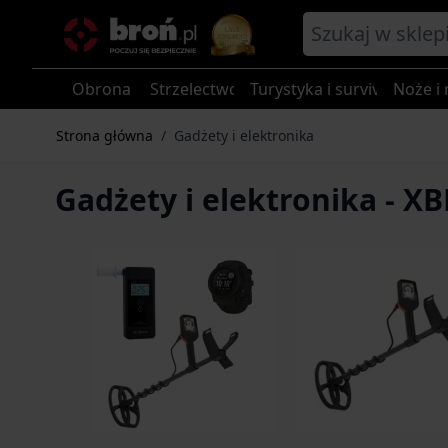
Przejdź do treści
Obrona
Strzelectwo
Turystyka i survival
Noże i 
Strona główna
/
Gadżety i elektronika
Gadżety i elektronika - XB