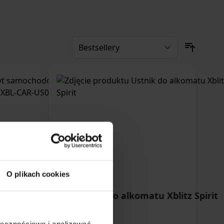
O plikach cookies
wy Xblitz G250
Ustnik do alkomatu Xblitz Spirit
L-CAR-US001)
ołecznościowe i analizować