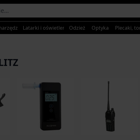
narzędzia
Latarki i oświetlenie
Odzież
Optyka
Plecaki, to
LITZ