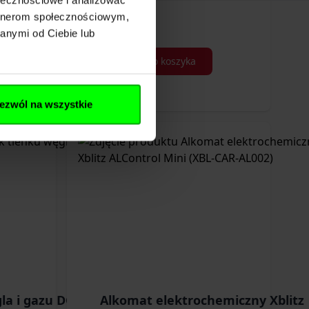
artnerom społecznościowym,
2,00 zł
anymi od Ciebie lub
Dodaj do koszyka
ezwól na wszystkie
la i gazu DG3-1
Alkomat elektrochemiczny Xblitz