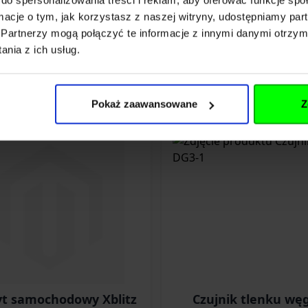
ormacje o tym, jak korzystasz z naszej witryny, udostępniamy p
zł
59,00 zł
Partnerzy mogą połączyć te informacje z innymi danymi otrzym
nia z ich usług.
Dodaj do koszyka
Dodaj do koszyka
Pokaż zaawansowane
Z
t samochodowy Xblitz
Czujnik tlenku węg