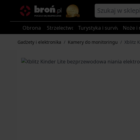
Przejdź do treści
Obrona
Strzelectwo
Turystyka i survival
Noże i 
Gadżety i elektronika
/
Kamery do monitoringu
/
Xblitz 