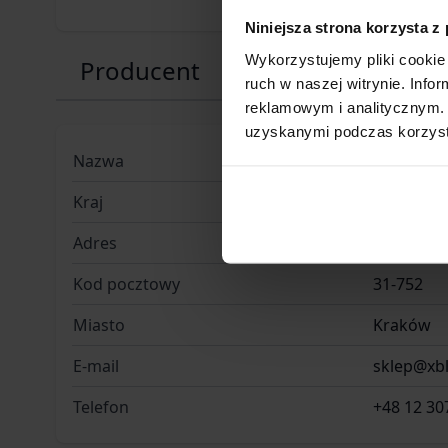
Niniejsza strona korzysta z
Wykorzystujemy pliki cookie 
Producent
ruch w naszej witrynie. Inf
reklamowym i analitycznym. 
uzyskanymi podczas korzysta
Nazwa
KGK TREND
Kraj
Polska
Adres
Ujastek 5
Kod pocztowy
31-752
Miasto
Kraków
E-mail
sklep@xbli
Telefon
+48 12 30