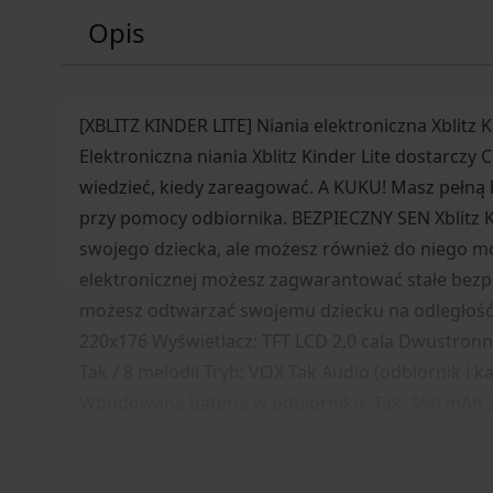
Opis
[XBLITZ KINDER LITE] Niania elektroniczna Xblit
Elektroniczna niania Xblitz Kinder Lite dostarcz
wiedzieć, kiedy zareagować. A KUKU! Masz pełną k
przy pomocy odbiornika. BEZPIECZNY SEN Xblitz Ki
swojego dziecka, ale możesz również do niego mó
elektronicznej możesz zagwarantować stałe bezp
możesz odtwarzać swojemu dziecku na odległość. 
220x176 Wyświetlacz: TFT LCD 2,0 cala Dwustronn
Tak / 8 melodii Tryb: VOX Tak Audio (odbiornik 
Wbudowana bateria w odbiorniku: Tak, 550 mAh Z