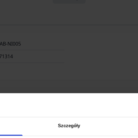
BAB-NI005
71314
Szczegóły