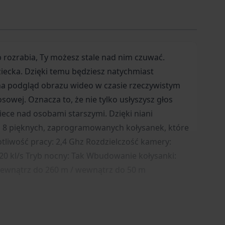
 550 mAh Zasilanie kamery: Adapter AC
 rozrabia, Ty możesz stale nad nim czuwać.
ziecka. Dzięki temu będziesz natychmiast
a na podgląd obrazu wideo w czasie rzeczywistym
owej. Oznacza to, że nie tylko usłyszysz głos
ece nad osobami starszymi. Dzięki niani
a 8 pięknych, zaprogramowanych kołysanek, które
liwość pracy: 2,4 Ghz Rozdzielczość kamery:
20 kl/s Tryb nocny: Tak Wbudowanie kołysanki:
 zewnątrz do 260 m / wewnątrz do 50 m