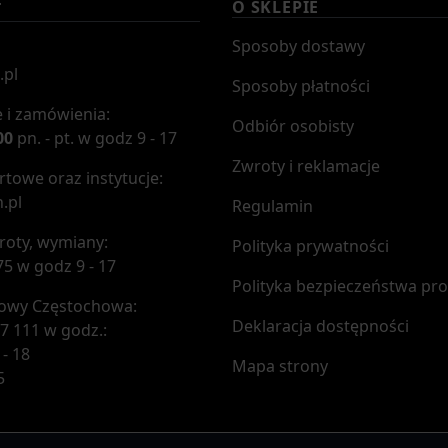
O SKLEPIE
T
Sposoby dostawy
.pl
Sposoby płatności
 i zamówienia:
Odbiór osobisty
00
pn. - pt. w godz 9 - 17
Zwroty i reklamacje
towe oraz instytucje:
.pl
Regulamin
roty, wymiany:
Polityka prywatności
75 w godz 9 - 17
Polityka bezpieczeństwa pr
mowy Częstochowa:
Deklaracja dostępności
7 111 w godz.:
 - 18
Mapa strony
5