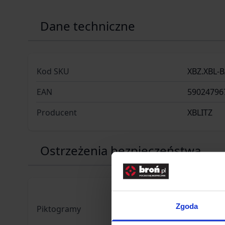
Dane techniczne
Kod SKU
XBZ.XBL-
EAN
59024796
Producent
XBLITZ
Ostrzeżenia bezpieczeństwa
Zgoda
Piktogramy