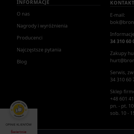
INFORMACJE
KONTAK
O nas
E-mail:
bok@bron
Nagrody i wyróżnienia
Informacje
Producenci
34 310 60 
Najczęstsze pytania
Zakupy hur
hurt@bron
Blog
Serwis, zw
34 310 60 
Sklep fir
+48 601 41
pn. - pt. 10
sob. 10 - 1
OPINIE KLIENTÓW
Świetnie