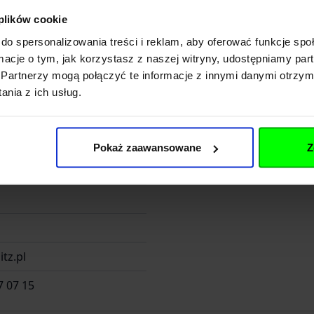
 plików cookie
do spersonalizowania treści i reklam, aby oferować funkcje sp
ormacje o tym, jak korzystasz z naszej witryny, udostępniamy p
Partnerzy mogą połączyć te informacje z innymi danymi otrzym
nia z ich usług.
 Sp. z o.o.
Pokaż zaawansowane
Z
B
tz.pl
7 07 15