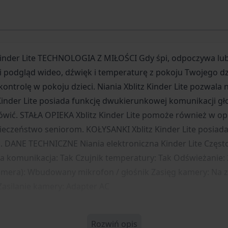
bateria w odbiorniku: Tak,
z Kinder Lite TECHNOLOGIA Z MIŁOŚCI Gdy śpi, odpoczywa lub
y Ci podgląd wideo, dźwięk i temperaturę z pokoju Twojego d
ontrolę w pokoju dzieci. Niania Xblitz Kinder Lite pozwal
nder Lite posiada funkcję dwukierunkowej komunikacji głos
wić. STAŁA OPIEKA Xblitz Kinder Lite pomoże również w opi
ieczeństwo seniorom. KOŁYSANKI Xblitz Kinder Lite posiad
DANE TECHNICZNE Niania elektroniczna Kinder Lite Częstot
a komunikacja: Tak Czujnik temperatury: Tak Odświeżanie: 
i kamera): Wbudowany mikrofon / głośnik Zasięg kamery: Na
asilanie kamery: Adapter AC
Rozwiń opis