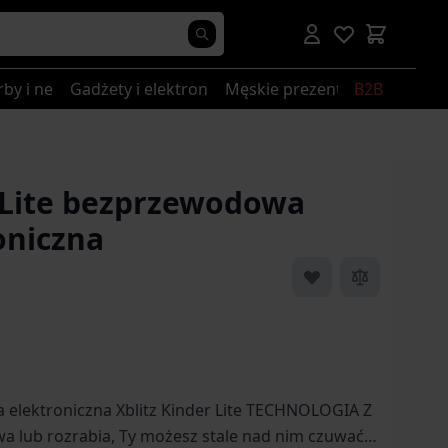
rby i nerki
Gadżety i elektronika
Męskie prezenty
B2B
r Lite bezprzewodowa
oniczna
a elektroniczna Xblitz Kinder Lite TECHNOLOGIA Z
a lub rozrabia, Ty możesz stale nad nim czuwać.