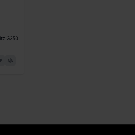
tz G250 magnetyczny (XBL-CAR-US001)