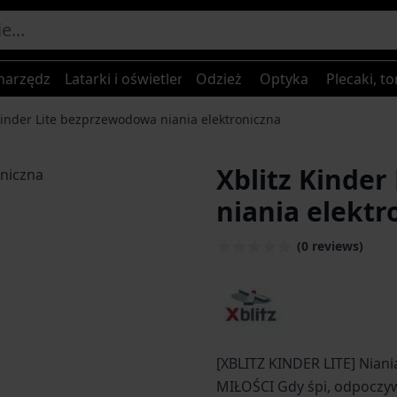
narzędzia
Latarki i oświetlenie
Odzież
Optyka
Plecaki, to
Kinder Lite bezprzewodowa niania elektroniczna
Xblitz Kinde
niania elektr
(0 reviews)
[XBLITZ KINDER LITE] Niani
MIŁOŚCI Gdy śpi, odpoczyw