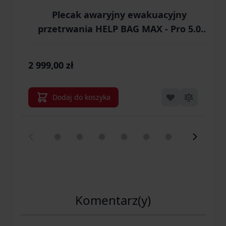
Plecak awaryjny ewakuacyjny
przetrwania HELP BAG MAX - Pro 5.0
S
Black Shadow Model 2026'
2 999,00 zł
1
Dodaj do koszyka
Komentarz(y)