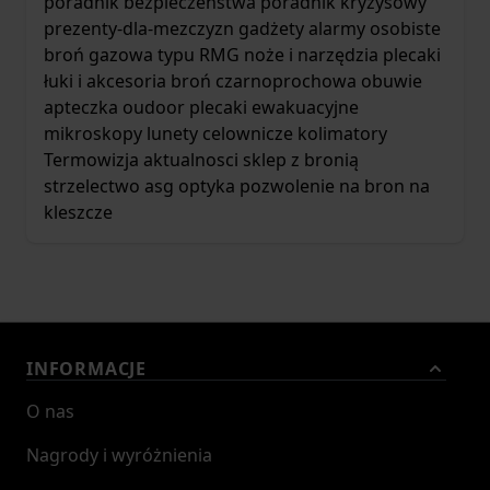
poradnik bezpieczeństwa
poradnik kryzysowy
prezenty-dla-mezczyzn
gadżety
alarmy osobiste
broń gazowa typu RMG
noże i narzędzia
plecaki
łuki i akcesoria
broń czarnoprochowa
obuwie
apteczka
oudoor
plecaki ewakuacyjne
mikroskopy
lunety celownicze
kolimatory
Termowizja
aktualnosci
sklep z bronią
strzelectwo asg
optyka
pozwolenie na bron
na
kleszcze
INFORMACJE
O nas
Nagrody i wyróżnienia