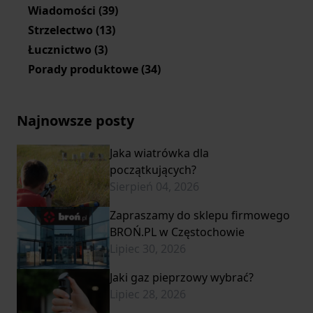
Wiadomości
(39)
Strzelectwo
(13)
Łucznictwo
(3)
Porady produktowe
(34)
Najnowsze posty
Jaka wiatrówka dla
początkujących?
Sierpień 04, 2026
Zapraszamy do sklepu firmowego
BROŃ.PL w Częstochowie
Lipiec 30, 2026
Jaki gaz pieprzowy wybrać?
Lipiec 28, 2026