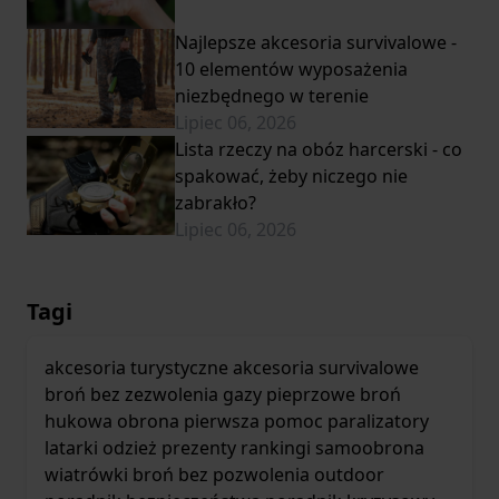
Najlepsze akcesoria survivalowe -
10 elementów wyposażenia
niezbędnego w terenie
Lipiec 06, 2026
Lista rzeczy na obóz harcerski - co
spakować, żeby niczego nie
zabrakło?
Lipiec 06, 2026
Tagi
akcesoria turystyczne
akcesoria survivalowe
broń bez zezwolenia
gazy pieprzowe
broń
hukowa
obrona
pierwsza pomoc
paralizatory
latarki
odzież
prezenty
rankingi
samoobrona
wiatrówki
broń bez pozwolenia
outdoor