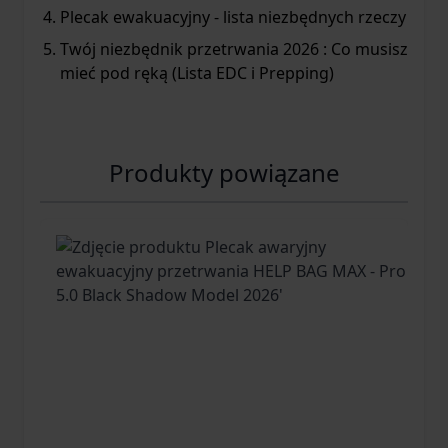
Plecak ewakuacyjny - lista niezbędnych rzeczy
Twój niezbędnik przetrwania 2026 : Co musisz
mieć pod ręką (Lista EDC i Prepping)
Produkty powiązane
Navigating through the elements of the carousel is pos
Press to skip carousel
Press to go to carousel navigation