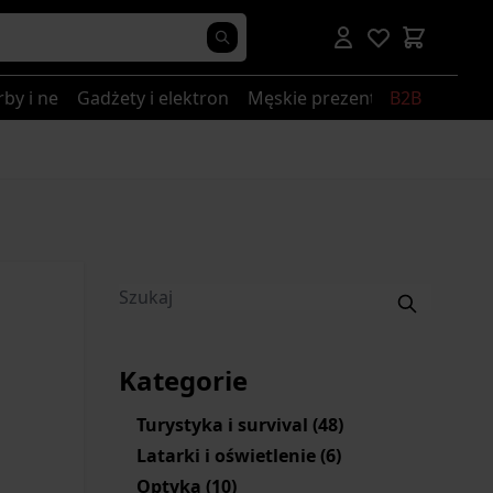
rby i nerki
Gadżety i elektronika
Męskie prezenty
B2B
Kategorie
Turystyka i survival
(48)
Latarki i oświetlenie
(6)
Optyka
(10)