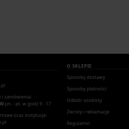
O SKLEPIE
T
Sposoby dostawy
.pl
Sposoby płatności
 i zamówienia:
Odbiór osobisty
00
pn. - pt. w godz 9 - 17
Zwroty i reklamacje
towe oraz instytucje:
.pl
Regulamin