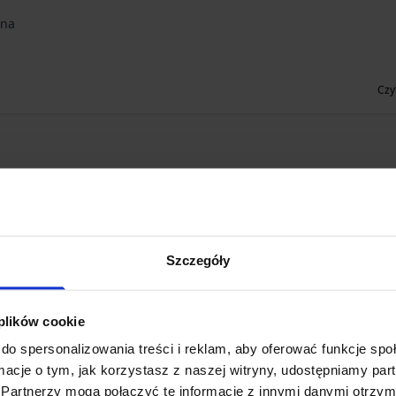
lna
Czy
Dominika Spólna
Czy
Szczegóły
 plików cookie
do spersonalizowania treści i reklam, aby oferować funkcje sp
ormacje o tym, jak korzystasz z naszej witryny, udostępniamy p
Partnerzy mogą połączyć te informacje z innymi danymi otrzym