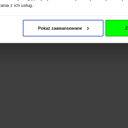
nia z ich usług.
Pokaż zaawansowane
Z