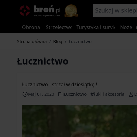
Przejdź do treści
Obrona
Strzelectwo
Turystyka i survival
Noże i 
Strona główna
/
Blog
/
Łucznictwo
Łucznictwo
Łucznictwo - strzał w dziesiątkę !
#
Maj 01, 2020
Łucznictwo
łuki i akcesoria
D