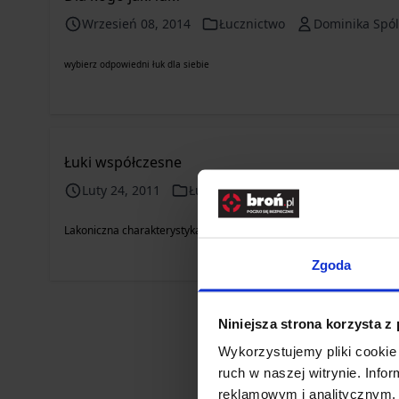
Wrzesień 08, 2014
Łucznictwo
Dominika Spó
wybierz odpowiedni łuk dla siebie
Łuki współczesne
#
Luty 24, 2011
Łucznictwo
łuki i akcesoria
Lakoniczna charakterystyka łuku
Zgoda
Niniejsza strona korzysta z
Wykorzystujemy pliki cookie 
ruch w naszej witrynie. Inf
reklamowym i analitycznym. 