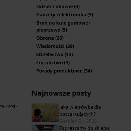
Odzież i obuwie
(3)
Gadżety i elektronika
(9)
Broń na kule gumowe i
pieprzowe
(5)
Obrona
(26)
Wiadomości
(39)
Strzelectwo
(13)
Łucznictwo
(3)
Porady produktowe
(34)
Najnowsze posty
taj więcej »
Jaka wiatrówka dla
początkujących?
Sierpień 04, 2026
Zapraszamy do sklepu