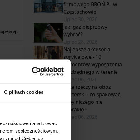
firmowego BROŃ.PL w
Częstochowie
Lipiec 30, 2026
Jaki gaz pieprzowy
taj więcej »
wybrać?
Lipiec 28, 2026
Najlepsze akcesoria
survivalowe - 10
elementów wyposażenia
niezbędnego w terenie
Lipiec 06, 2026
Lista rzeczy na obóz
taj więcej »
O plikach cookies
harcerski - co spakować,
żeby niczego nie
zabrakło?
Lipiec 06, 2026
ołecznościowe i analizować
artnerom społecznościowym,
anymi od Ciebie lub