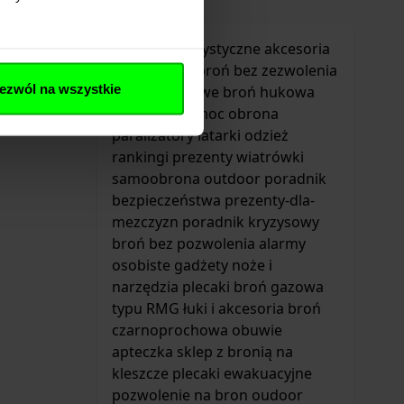
Tagi
akcesoria turystyczne
akcesoria
survivalowe
broń bez zezwolenia
ezwól na wszystkie
gazy pieprzowe
broń hukowa
pierwsza pomoc
obrona
paralizatory
latarki
odzież
rankingi
prezenty
wiatrówki
samoobrona
outdoor
poradnik
bezpieczeństwa
prezenty-dla-
mezczyzn
poradnik kryzysowy
broń bez pozwolenia
alarmy
osobiste
gadżety
noże i
narzędzia
plecaki
broń gazowa
typu RMG
łuki i akcesoria
broń
czarnoprochowa
obuwie
apteczka
sklep z bronią
na
kleszcze
plecaki ewakuacyjne
pozwolenie na bron
oudoor