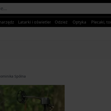
narzędzia
Latarki i oświetlenie
Odzież
Optyka
Plecaki, to
ominika Spólna