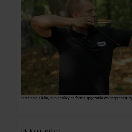
Strzelanie z łuku, jako atrakcyjna forma spędzania wolnego czasu zy
Dla kogo jaki łuk?