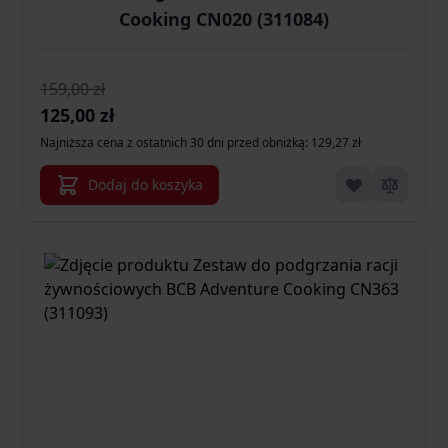
Cooking CN020 (311084)
159,00 zł
Cena promocyjna
125,00 zł
Najniższa cena z ostatnich 30 dni przed obniżką: 129,27 zł
Dodaj do koszyka