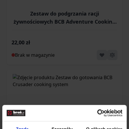
Zestaw do podgrzania racji
żywnościowych BCB Adventure Cooking
CN363 (311093)
22,00 zł
Brak w magazynie
Zgoda
Szczegóły
O plikach cookies