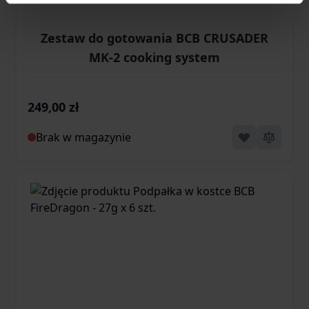
Zestaw do gotowania BCB CRUSADER
MK-2 cooking system
249,00 zł
Brak w magazynie