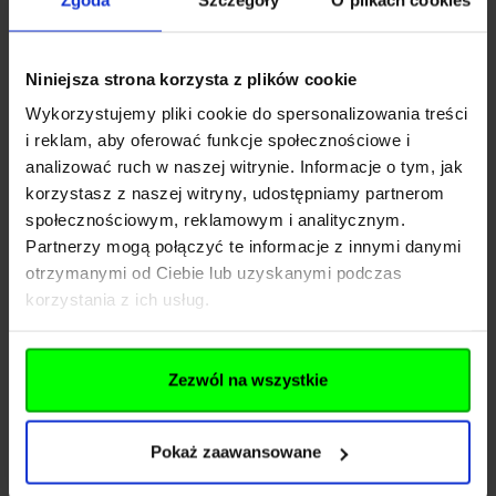
Zestaw do gotowania BCB Crusader
Niniejsza strona korzysta z plików cookie
cooking system
Wykorzystujemy pliki cookie do spersonalizowania treści
i reklam, aby oferować funkcje społecznościowe i
249,00 zł
analizować ruch w naszej witrynie. Informacje o tym, jak
korzystasz z naszej witryny, udostępniamy partnerom
Brak w magazynie
społecznościowym, reklamowym i analitycznym.
Partnerzy mogą połączyć te informacje z innymi danymi
otrzymanymi od Ciebie lub uzyskanymi podczas
korzystania z ich usług.
Zezwól na wszystkie
Pokaż zaawansowane