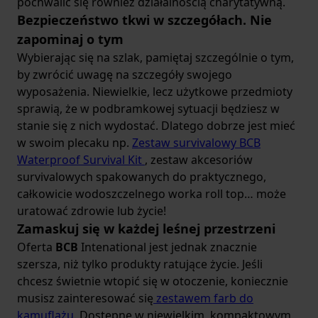
pochwalić się również działalnością charytatywną.
Bezpieczeństwo tkwi w szczegółach. Nie
zapominaj o tym
Wybierając się na szlak, pamiętaj szczególnie o tym,
by zwrócić uwagę na szczegóły swojego
wyposażenia. Niewielkie, lecz użytkowe przedmioty
sprawią, że w podbramkowej sytuacji będziesz w
stanie się z nich wydostać. Dlatego dobrze jest mieć
w swoim plecaku np.
Zestaw survivalowy BCB
Waterproof Survival Kit
, zestaw akcesoriów
survivalowych spakowanych do praktycznego,
całkowicie wodoszczelnego worka roll top… może
uratować zdrowie lub życie!
Zamaskuj się w każdej leśnej przestrzeni
Oferta
BCB
Intenational jest jednak znacznie
szersza, niż tylko produkty ratujące życie. Jeśli
chcesz świetnie wtopić się w otoczenie, koniecznie
musisz zainteresować się
zestawem farb do
kamuflażu
. Dostępne w niewielkim, kompaktowym