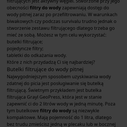
filtrujących jest aktywny węgiel. Stworzone przy jego
obecności
filtry do wody
zapewniają dostęp do
wody pitnej zaraz po przefiltrowaniu. W warunkach
biwakowych czy podczas survivalu trudno jednak o
stworzenie zestawu filtrującego dlatego trzeba go
mieć ze sobą. Możesz w tym celu wykorzystać:
butelki filtrujące;
pojedyncze filtry;
tabletki do odkażania wody.
Które z nich przydadzą Ci się najbardziej?
Butelki filtrujące do wody pitnej
Najwygodniejszym sposobem uzyskiwania wody
zdatnej do picia jest posługiwanie się butelką
filtrującą. Świetnym przykładem jest
butelka
filtrująca Grayl GeoPress
, która jest w stanie
zapewnić ci do 2 litrów wody w jedną minutę. Poza
tym butelkowe
filtry do wody
są niezwykle
kompaktowe. Mają pojemność do 1 litra, dlatego
bez trudu zmieścisz jedną w plecaku lub w bocznej