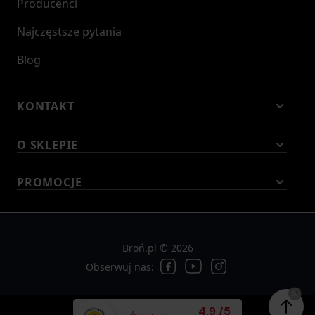
Producenci
Najczęstsze pytania
Blog
KONTAKT
O SKLEPIE
PROMOCJE
Broń.pl © 2026
Obserwuj nas:
Średnia ocena klient
4.9
/
5