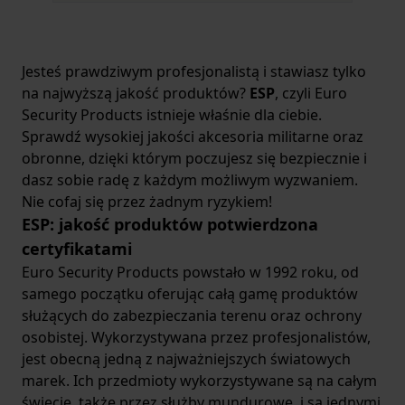
atakiem.
Bezpieczeństwo użytkownika
–
nowoczesne modele posiadają blokady
uniemożliwiające przypadkowe porażenie
Jesteś prawdziwym profesjonalistą i stawiasz tylko
samego siebie.
na najwyższą jakość produktów?
ESP
, czyli Euro
Brak konieczności celowania
– w
Security Products istnieje właśnie dla ciebie.
przeciwieństwie do broni palnej,
Sprawdź wysokiej jakości akcesoria militarne oraz
wystarczy kontakt z dowolną częścią ciała
obronne, dzięki którym poczujesz się bezpiecznie i
agresora, by uzyskać
maksymalny efekt
dasz sobie radę z każdym możliwym wyzwaniem.
obezwładniający
.
Nie cofaj się przez żadnym ryzykiem!
Najlepsze marki na rynku: Guard, Husha i
ESP: jakość produktów potwierdzona
ESP
certyfikatami
Wybierając sprzęt do ochrony życia, nie
Euro Security Products powstało w 1992 roku, od
ma miejsca na kompromisy, dlatego w
samego początku oferując całą gamę produktów
naszym sklepie oferujemy produkty od
służących do zabezpieczania terenu oraz ochrony
liderów branży, takich jak
Guard, ESP czy
osobistej. Wykorzystywana przez profesjonalistów,
Husha
. Marka
Guard
słynie z
jest obecną jedną z najważniejszych światowych
niezawodnych modeli o dużej mocy,
marek. Ich przedmioty wykorzystywane są na całym
podczas gdy
Husha
dostarcza
świecie, także przez służby mundurowe, i są jednymi