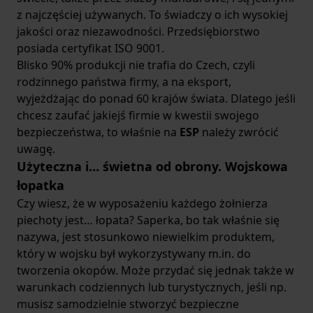
zaawansowane technologicznie
z najczęściej używanych. To świadczy o ich wysokiej
rozwiązania stosowane przez
jakości oraz niezawodności. Przedsiębiorstwo
profesjonalne służby mundurowe. Jeśli
posiada certyfikat ISO 9001.
zależy Ci na akcesoriach łączących funkcję
Blisko 90% produkcji nie trafia do Czech, czyli
obronną z gazem, sprawdź produkty
rodzinnego państwa firmy, a na eksport,
Sabre Red
oraz wejdź w nasz
ranking top
wyjeżdżając do ponad 60 krajów świata. Dlatego jeśli
10 broni bez zezwolenia
.
chcesz zaufać jakiejś firmie w kwestii swojego
Jak działa paralizator i jak go używać?
bezpieczeństwa, to właśnie na
ESP
należy zwrócić
Zasada działania jest prosta: urządzenie
uwagę.
generuje prąd o wysokim napięciu, ale
Użyteczna i… świetna od obrony. Wojskowa
niskim natężeniu, co powoduje
łopatka
natychmiastowe skurcze mięśni i
Czy wiesz, że w wyposażeniu każdego żołnierza
dezorientację
. Aby w pełni zrozumieć ten
piechoty jest… łopata? Saperka, bo tak właśnie się
mechanizm, przeczytaj nasz poradnik:
jak
nazywa, jest stosunkowo niewielkim produktem,
działają paralizatory
. Pamiętaj, że kluczem
który w wojsku był wykorzystywany m.in. do
do sukcesu jest
pewne przyłożenie
tworzenia okopów. Może przydać się jednak także w
elektrod
do ciała napastnika – najlepiej w
warunkach codziennych lub turystycznych, jeśli np.
miejsca o dużym skupieniu mięśni, jak
musisz samodzielnie stworzyć bezpieczne
uda, ramiona czy klatka piersiowa.