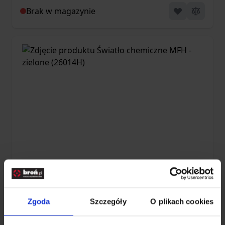
Brak w magazynie
Światło chemiczne MFH - zielone
(26014H)
Zgoda
Szczegóły
O plikach cookies
5,49 zł