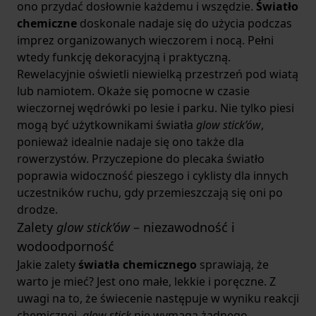
ono przydać dosłownie każdemu i wszędzie.
Światło
chemiczne
doskonale nadaje się do użycia podczas
imprez organizowanych wieczorem i nocą. Pełni
wtedy funkcję dekoracyjną i praktyczną.
Rewelacyjnie oświetli niewielką przestrzeń pod wiatą
lub namiotem. Okaże się pomocne w czasie
wieczornej wędrówki po lesie i parku. Nie tylko piesi
mogą być użytkownikami światła
glow stick’ów
,
ponieważ idealnie nadaje się ono także dla
rowerzystów. Przyczepione do plecaka światło
poprawia widoczność pieszego i cyklisty dla innych
uczestników ruchu, gdy przemieszczają się oni po
drodze.
Zalety
glow stick’ów
– niezawodność i
wodoodporność
Jakie zalety
światła chemicznego
sprawiają, że
warto je mieć? Jest ono małe, lekkie i poręczne. Z
uwagi na to, że świecenie następuje w wyniku reakcji
chemicznej,
glow stick
nie wymaga żadnego