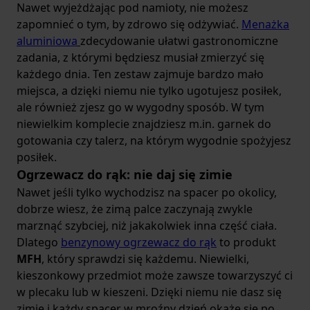
Nawet wyjeżdżając pod namioty, nie możesz
zapomnieć o tym, by zdrowo się odżywiać.
Menażka
aluminiowa
zdecydowanie ułatwi gastronomiczne
zadania, z którymi będziesz musiał zmierzyć się
każdego dnia. Ten zestaw zajmuje bardzo mało
miejsca, a dzięki niemu nie tylko ugotujesz posiłek,
ale również zjesz go w wygodny sposób. W tym
niewielkim komplecie znajdziesz m.in. garnek do
gotowania czy talerz, na którym wygodnie spożyjesz
posiłek.
Ogrzewacz do rąk: nie daj się zimie
Nawet jeśli tylko wychodzisz na spacer po okolicy,
dobrze wiesz, że zimą palce zaczynają zwykle
marznąć szybciej, niż jakakolwiek inna część ciała.
Dlatego
benzynowy ogrzewacz do rąk
to produkt
MFH
, który sprawdzi się każdemu. Niewielki,
kieszonkowy przedmiot może zawsze towarzyszyć ci
w plecaku lub w kieszeni. Dzięki niemu nie dasz się
zimie i każdy spacer w mroźny dzień okaże się po