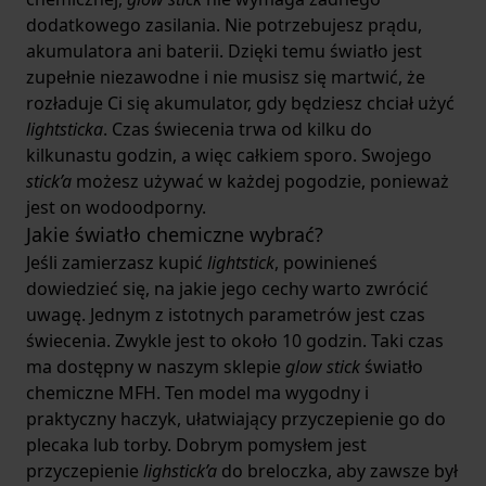
dodatkowego zasilania. Nie potrzebujesz prądu,
akumulatora ani baterii. Dzięki temu światło jest
zupełnie niezawodne i nie musisz się martwić, że
rozładuje Ci się akumulator, gdy będziesz chciał użyć
lightsticka
. Czas świecenia trwa od kilku do
kilkunastu godzin, a więc całkiem sporo. Swojego
stick’a
możesz używać w każdej pogodzie, ponieważ
jest on wodoodporny.
Jakie światło chemiczne wybrać?
Jeśli zamierzasz kupić
lightstick
, powinieneś
dowiedzieć się, na jakie jego cechy warto zwrócić
uwagę. Jednym z istotnych parametrów jest czas
świecenia. Zwykle jest to około 10 godzin. Taki czas
ma dostępny w naszym sklepie
glow stick
światło
chemiczne MFH
. Ten model ma wygodny i
praktyczny haczyk, ułatwiający przyczepienie go do
plecaka lub torby. Dobrym pomysłem jest
przyczepienie
lighstick’a
do breloczka, aby zawsze był