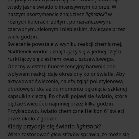
wtedy jasne światło o intensywnym kolorze. W
naszym asortymencie znajdziesz
lightstick’i
w
różnych kolorach: żółtym, pomarańczowym,
czerwonym, zielonym i niebieskim, świecące przez
wiele godzin.
Świecenie powstaje w wyniku reakcji chemicznej.
Nadtlenek wodoru znajdujący się w jednej części
rurki łączy się z estrem kwasu szczawiowego.
Obecny w estrze fluorescencyjny barwnik pod
wpływem reakcji daje określony kolor światła. Aby
aktywować świecenie, należy zgiąć polietylenową
obudowę sticka aż do momentu pęknięcia szklanej
kapsułki z cieczą. Po chwili pojawi się światło, które
będzie świecić co najmniej przez kilka godzin.
Przykładowo,
światło chemiczne Helikon 6”
świeci
przez około 7 godzin.
Kiedy przydaje się światło
lightstick
?
Wiele zastosowań
glow stick’ów
sprawia, że może się