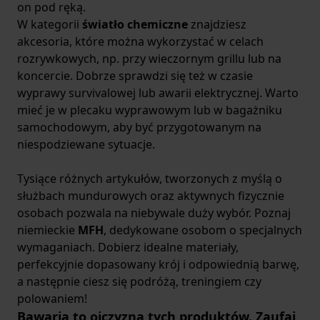
on pod ręką.
W kategorii
światło chemiczne
znajdziesz
akcesoria, które można wykorzystać w celach
rozrywkowych, np. przy wieczornym grillu lub na
koncercie. Dobrze sprawdzi się też w czasie
wyprawy survivalowej lub awarii elektrycznej. Warto
mieć je w plecaku wyprawowym lub w bagażniku
samochodowym, aby być przygotowanym na
niespodziewane sytuacje.
Tysiące różnych artykułów, tworzonych z myślą o
służbach mundurowych oraz aktywnych fizycznie
osobach pozwala na niebywale duży wybór. Poznaj
niemieckie
MFH
, dedykowane osobom o specjalnych
wymaganiach. Dobierz idealne materiały,
perfekcyjnie dopasowany krój i odpowiednią barwę,
a następnie ciesz się podróżą, treningiem czy
polowaniem!
Bawaria to ojczyzna tych produktów. Zaufaj