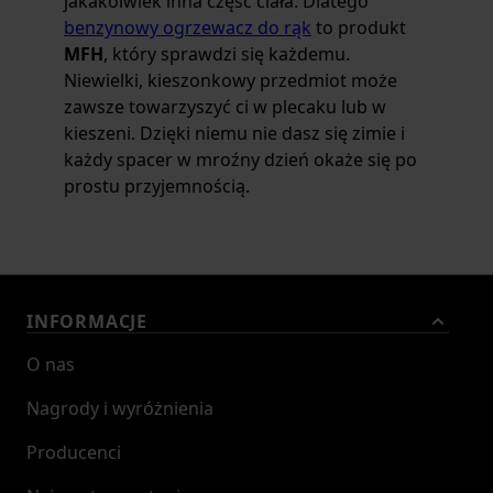
jakakolwiek inna część ciała. Dlatego
benzynowy ogrzewacz do rąk
to produkt
MFH
, który sprawdzi się każdemu.
Niewielki, kieszonkowy przedmiot może
zawsze towarzyszyć ci w plecaku lub w
kieszeni. Dzięki niemu nie dasz się zimie i
każdy spacer w mroźny dzień okaże się po
prostu przyjemnością.
INFORMACJE
O nas
Nagrody i wyróżnienia
Producenci