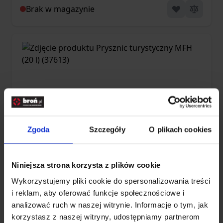
Brak w magazynie
Zgoda
Szczegóły
O plikach cookies
Prysznic turystyczny MFH (20 l) (37613)
Niniejsza strona korzysta z plików cookie
Wykorzystujemy pliki cookie do spersonalizowania treści
i reklam, aby oferować funkcje społecznościowe i
analizować ruch w naszej witrynie. Informacje o tym, jak
38,90 zł
korzystasz z naszej witryny, udostępniamy partnerom