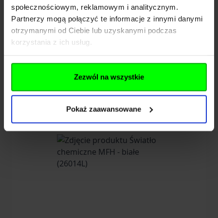
społecznościowym, reklamowym i analitycznym.
Pliki do pobrania
Partnerzy mogą połączyć te informacje z innymi danymi
otrzymanymi od Ciebie lub uzyskanymi podczas
korzystania z ich usług.
Zezwól na wszystkie
Znaleźliśmy inne produkty,
które mogą Cię zainteresować!
Pokaż zaawansowane
Navigating through the elements of the carousel is possib
Press to skip carousel
Press to go to carousel navigation