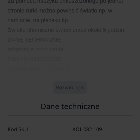
Za pomocą haczyka umieszczonego po jednej
stronie rurki można powiesić światło np. w
namiocie, na plecaku itp.
Światło chemiczne świeci przez około 9 godzin.
DANE TECHNICZNE
Informacje producenta
EAN 4044633033727
Symbol dostawcy 26014I
Rozwiń opis
Dane techniczne
Kod SKU
KOL.082-109