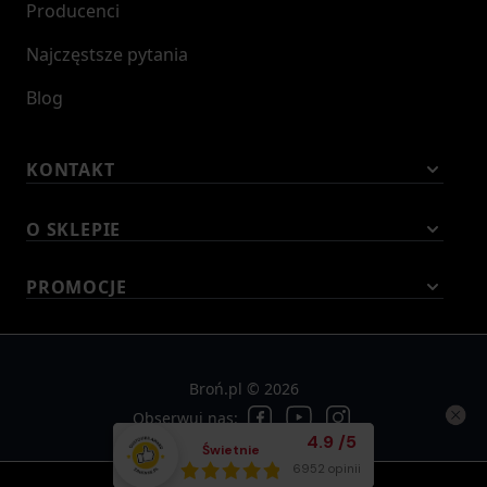
Producenci
Najczęstsze pytania
Blog
KONTAKT
O SKLEPIE
PROMOCJE
Broń.pl © 2026
Obserwuj nas:
Średnia ocena klient
4.9
/
5
Świetnie
Łącznie opinii:
6952 opinii