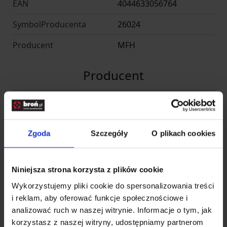
EAN
4044633056764
SymbolProducenta
26024
Producent
MFH
Producent
Nazwa
Max Fuchs AG
Kraj
Niemcy
Zgoda
Szczegóły
O plikach cookies
Adres
Industriestraße 6
Niniejsza strona korzysta z plików cookie
Kod pocztowy
DE-86462
Wykorzystujemy pliki cookie do spersonalizowania treści
Miasto
Langweid am Lech
i reklam, aby oferować funkcje społecznościowe i
analizować ruch w naszej witrynie. Informacje o tym, jak
E-mail
info@maxfuchs.de
korzystasz z naszej witryny, udostępniamy partnerom