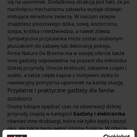
się na upominek. Dodatkową atrakcją jest fakt, że po
naciśnięciu mechanizmu zabawka wydaje dźwięki
imitujące określone zwierzę. W naszym sklepie
znajdziesz pluszowego dzika, sowę, koziorożca,
szopa, królika i niedźwiedzia, a nawet żółwia.
Sympatyczna przytulanka może zostać ulubionym
pluszakiem do zabawy lub dekoracją pokoju.
Firma Nature De Brenne ma w swojej ofercie także
inne gadżety odpowiednie na prezent dla miłośnika
dzikiej przyrody. Urocze breloczki, zabawne czapki i
szaliki, a także ciepłe kapcie z motywem dzika to
rewelacyjny pomysł na upominek na każdą okazję.
Przydatne i praktyczne gadżety dla fanów
outdooru
Osoby lubiące spędzać czas na obserwacji dzikiej
przyrody znajdą w kategorii
Gadżety i elektronika
również inne drobiazgi, które nie tylko będą cieszyć
oko, ale także będą pełnić istotne funkcje. W ofercie
naszego sklepu znajdziesz praktyczne gadżety, takie