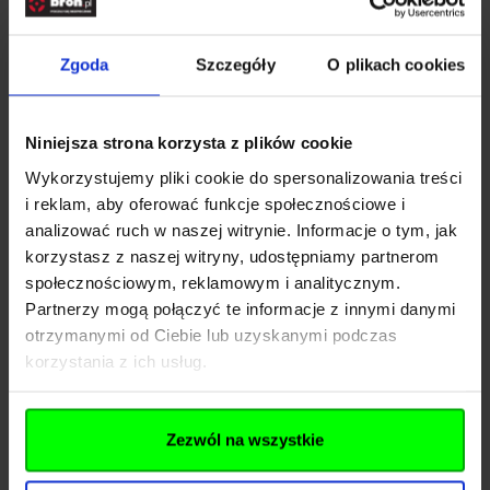
jak zegarki z budzikiem. Pomogą wstać do pracy i
obudzą na polowanie lub ryby.
Zgoda
Szczegóły
O plikach cookies
Na stół kuchenny lub jadalniany idealnym dodatkiem
może być wyjątkowa podstawka pod torebkę
herbaty z obrazkiem przedstawiającym jelenia.
Niniejsza strona korzysta z plików cookie
Doskonale uzupełni zastawę podczas
Wykorzystujemy pliki cookie do spersonalizowania treści
popołudniowej herbatki. Talerzyk ma kształt
i reklam, aby oferować funkcje społecznościowe i
niewielkiego imbryczka, co dodaje mu
analizować ruch w naszej witrynie. Informacje o tym, jak
niepowtarzalnego uroku.
korzystasz z naszej witryny, udostępniamy partnerom
Warto zwrócić też uwagę na ceramiczną
solniczkę i
społecznościowym, reklamowym i analitycznym.
pieprzniczkę Lesser&Pavey
ze zwierzęcym printem.
Partnerzy mogą połączyć te informacje z innymi danymi
Taki zestaw może być prawdziwą ozdobą salonu
otrzymanymi od Ciebie lub uzyskanymi podczas
osoby, dla której polowanie to ulubione hobby. W
korzystania z ich usług.
wymienionych przedmiotach wyraźnie daje o sobie
znać brytyjski styl, który przejawia się w designie
tych kuchennych akcesoriów. Będą idealnym
prezentem dla kogoś, kto lubi przyrodę oraz potrafi
Zezwól na wszystkie
docenić chwile spędzone w zaciszu domowym na