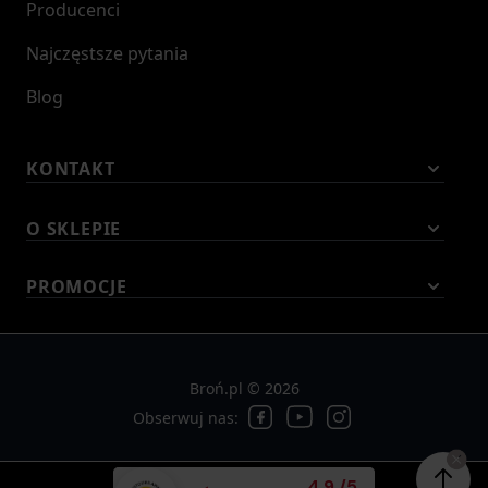
Producenci
Najczęstsze pytania
Blog
KONTAKT
O SKLEPIE
PROMOCJE
Broń.pl © 2026
Obserwuj nas:
Średnia ocena klient
4.9
/
5