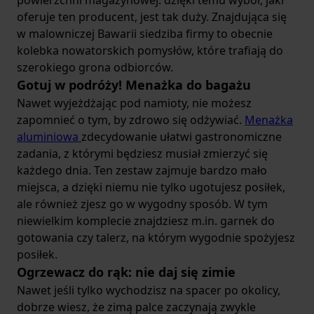
powierzchni magazynowej: dzięki temu wybór, jaki
oferuje ten producent, jest tak duży. Znajdująca się
w malowniczej Bawarii siedziba firmy to obecnie
kolebka nowatorskich pomysłów, które trafiają do
szerokiego grona odbiorców.
Gotuj w podróży! Menażka do bagażu
Nawet wyjeżdżając pod namioty, nie możesz
zapomnieć o tym, by zdrowo się odżywiać.
Menażka
aluminiowa
zdecydowanie ułatwi gastronomiczne
zadania, z którymi będziesz musiał zmierzyć się
każdego dnia. Ten zestaw zajmuje bardzo mało
miejsca, a dzięki niemu nie tylko ugotujesz posiłek,
ale również zjesz go w wygodny sposób. W tym
niewielkim komplecie znajdziesz m.in. garnek do
gotowania czy talerz, na którym wygodnie spożyjesz
posiłek.
Ogrzewacz do rąk: nie daj się zimie
Nawet jeśli tylko wychodzisz na spacer po okolicy,
dobrze wiesz, że zimą palce zaczynają zwykle