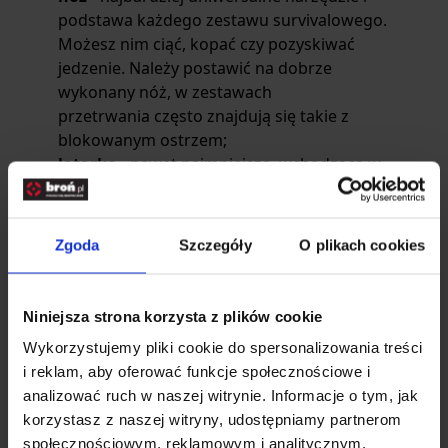
podstawa każdego
zestawu survivalowego
.
Możesz nim ciąć, kopać czy pozyskiwać
jedzenie. Należy postawić na dobrze
wykonany nóż, w
zestawach
przetrwania
często znajdują się takie z
blokowanym ostrzem;
latarka
- nawet najmniejsza, wchodząca w
skład
zestawów przetrwania,
pozwoli
oświetlić drogę czy znaleźć potrzebną rzecz
w plecaku;
Zgoda
Szczegóły
O plikach cookies
krzesiwo
- pozwala rozpalić ogień, zapewni
więc ciepło i posiłek czy gorącą wodę, mała
rzecz mogąca urotować życie;
Niniejsza strona korzysta z plików cookie
kompas
- zapobiega zgubieniu się w
Wykorzystujemy pliki cookie do spersonalizowania treści
nieznanym terenie, unikniesz też dzięki
i reklam, aby oferować funkcje społecznościowe i
niemu krążenia w kółko w terenie, którego
analizować ruch w naszej witrynie. Informacje o tym, jak
dobrze nie znasz;
korzystasz z naszej witryny, udostępniamy partnerom
zestaw do łowienia
- czasami w
zestawach
społecznościowym, reklamowym i analitycznym.