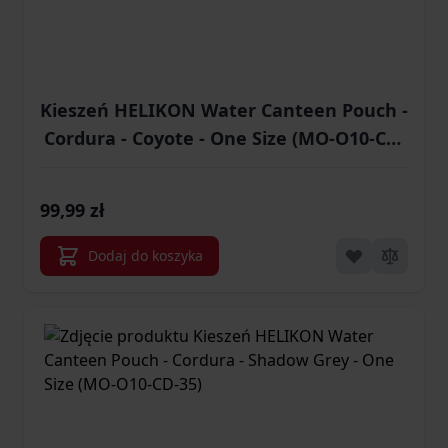
Kieszeń HELIKON Water Canteen Pouch -
Cordura - Coyote - One Size (MO-O10-CD-
11)
99,99 zł
Dodaj do koszyka