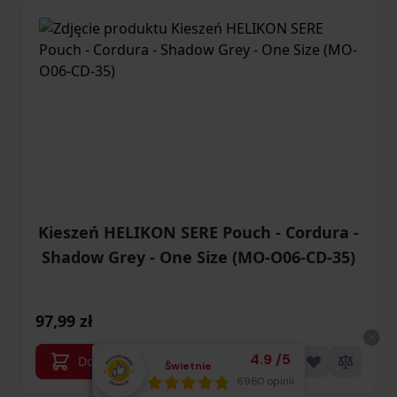
Kieszeń HELIKON SERE Pouch - Cordura -
Shadow Grey - One Size (MO-O06-CD-35)
97,99 zł
Średnia ocena klient
4.9
/
5
Dodaj do koszyka
Świetnie
Łącznie opinii:
6960 opinii