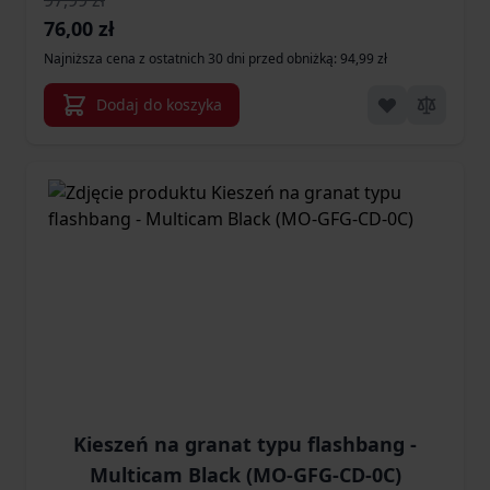
97,99 zł
Cena promocyjna
76,00 zł
Najniższa cena z ostatnich 30 dni przed obniżką: 94,99 zł
Dodaj do koszyka
Kieszeń na granat typu flashbang -
Multicam Black (MO-GFG-CD-0C)