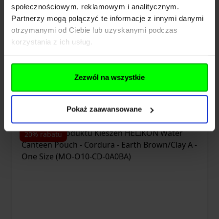
społecznościowym, reklamowym i analitycznym.
Partnerzy mogą połączyć te informacje z innymi danymi
Kieszeń HELIKON Water Canteen Pouch -
otrzymanymi od Ciebie lub uzyskanymi podczas
Cordura - Olive Green - One Size (MO-
korzystania z ich usług.
O10-CD-02)
99,99 zł
Zezwól na wszystkie
Dodaj do koszyka
Pokaż zaawansowane
20% rabatu