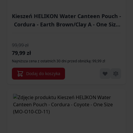
Kieszeń HELIKON Water Canteen Pouch -
Cordura - Earth Brown/Clay A - One Size
(MO-O10-CD-0A0BA)
99,99 zł
Cena promocyjna
79,99 zł
Najniższa cena z ostatnich 30 dni przed obniżką: 99,99 zł
Dodaj do koszyka