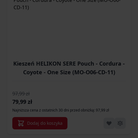
Kieszeń HELIKON SERE Pouch - Cordura -
Coyote - One Size (MO-O06-CD-11)
97,99 zł
Cena promocyjna
79,99 zł
Najniższa cena z ostatnich 30 dni przed obniżką: 97,99 zł
Dodaj do koszyka