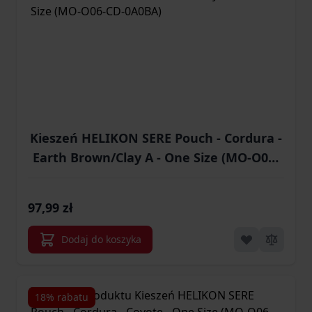
Kieszeń HELIKON SERE Pouch - Cordura -
Earth Brown/Clay A - One Size (MO-O06-
CD-0A0BA)
97,99 zł
Dodaj do koszyka
18% rabatu