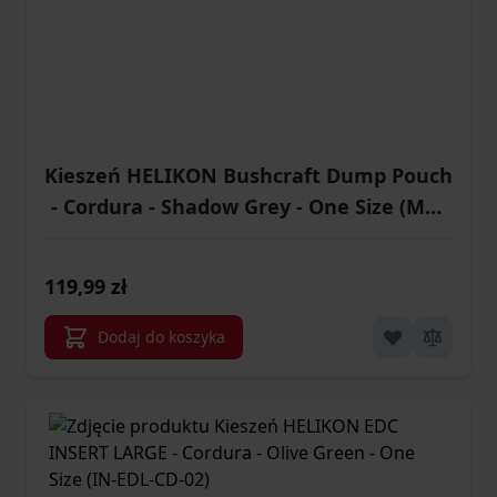
Kieszeń HELIKON Bushcraft Dump Pouch
- Cordura - Shadow Grey - One Size (MO-
U06-CD-35)
119,99 zł
Dodaj do koszyka