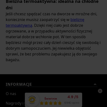
Bielizna termoaktywna: idealna na chłodne
dni
Jeśli chcesz spędzać czas na dworze w mroźne dni,
koniecznie musisz zaopatrzyć się w
bieliznę
termoaktywną
. Dzięki niej ciało jest dobrze
ogrzewane, a w przypadku aktywności fizycznej
materiał dobrze wchłonie pot. W ten sposób
będziesz mógł przez cały dzień cieszyć się swobodą i
dobrym samopoczuciem. Jej niewielka objętość
sprawi, że bez problemu zapakujesz ją do swojego
bagażu.
INFORMACJE
O nas
Średnia ocena klient
4.9
/
5
Świetnie
Nagrody i wyróżnienia
Łącznie opinii:
6940 opinii