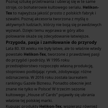
Poznaj sztukę przetrwania i ubieraj się w te same
stroje, co bohaterowie kultowego serialu.
Helikon-
Tex
to najwyższa jakość prosto z polskich fabryk i
szwalni. Poznaj akcesoria tworzona z myślą o
aktywnych ludziach, którzy nie boją się prawdziwych
wyzwań. Dzięki temu wyprawa w góry albo
polowanie okaże się zdecydowanie łatwiejsze.
Przygoda, pasja i zamiłowanie do przyrody
Lata 80. XX wieku nie były łatwe, ale to właśnie wtedy
powstało
Helikon-Tex
, tworzone z prawdziwej pasji
do przygód i podróży. W 1995 roku
przedsiębiorstwo rozpoczęło własną produkcję,
stopniowo podbijając rynek, zdobywając różne
odznaczenia. W 2016 roku została laureatem
rankingu Gazele Biznesu. Ponadto obecnie jest
znane nie tylko w Polsce! W trzecim sezonie
kultowego „House of Cards” pojawiły się ubrania
właśnie tej polskiej marki.
Kupując produkty
Helikon-Tex
, wspierasz również