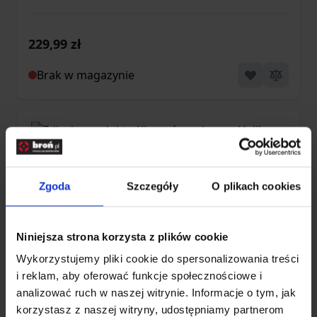
Adaptive Green
229,99 zł
Brak w magazynie
Zgoda
Szczegóły
O plikach cookies
Niniejsza strona korzysta z plików cookie
Wykorzystujemy pliki cookie do spersonalizowania treści
i reklam, aby oferować funkcje społecznościowe i
Kieszeń medyczna Helikon Modular
analizować ruch w naszej witrynie. Informacje o tym, jak
korzystasz z naszej witryny, udostępniamy partnerom
Individual Med Kit Pouch Cordura A-TACS