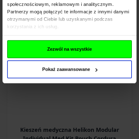
społecznościowym, reklamowym i analitycznym.
FG
Partnerzy mogą połączyć te informacje z innymi danymi
otrzymanymi od Ciebie lub uzyskanymi podczas
199,00 zł
korzystania z ich usług.
Brak w magazynie
Zezwól na wszystkie
Pokaż zaawansowane
Kieszeń medyczna Helikon Modular
Individual Med Kit Pouch Cordura