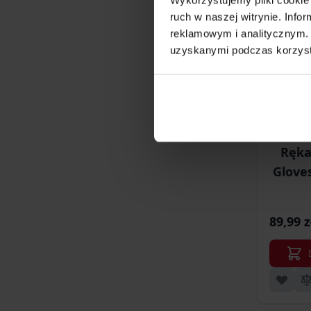
produkty
Promocje
(93)
Promocje
ruch w naszej witrynie. Inf
reklamowym i analitycznym. 
uzyskanymi podczas korzysta
Ręka
Gloves
89,99 z