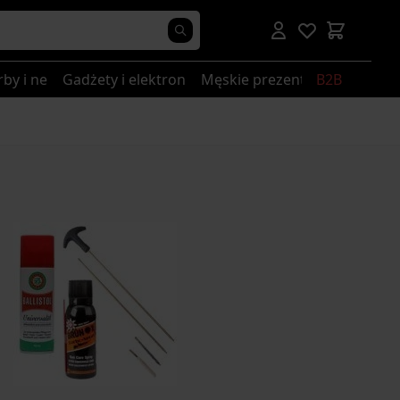
rby i nerki
Gadżety i elektronika
Męskie prezenty
B2B