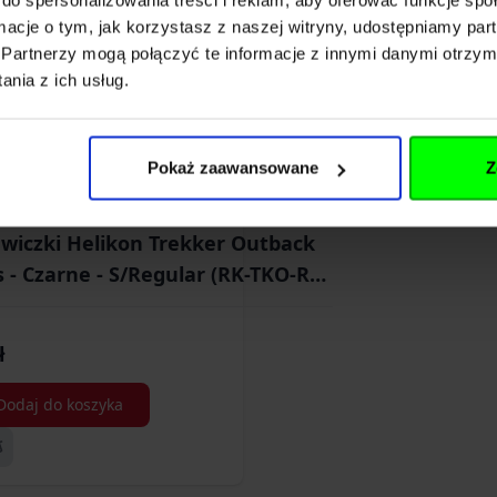
ormacje o tym, jak korzystasz z naszej witryny, udostępniamy p
Partnerzy mogą połączyć te informacje z innymi danymi otrzym
nia z ich usług.
Pokaż zaawansowane
Z
wiczki Helikon Trekker Outback
 - Czarne - S/Regular (RK-TKO-RP-
01-B03)
ł
Dodaj do koszyka