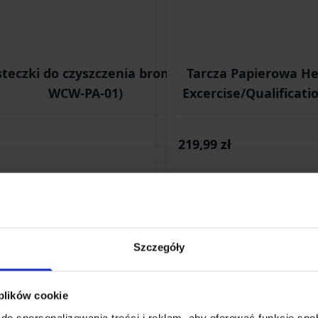
teczki do czyszczenia broni (CC-
Tarcza Papierowa He
WCW-PA-01)
Excercise/Qualificat
100 sz
219,99 zł
Dodaj do koszyka
Dodaj do koszyka
Szczegóły
 plików cookie
do spersonalizowania treści i reklam, aby oferować funkcje sp