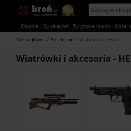
Przejdź do treści
Obrona
Strzelectwo
Turystyka i survival
Noże i 
Strona główna
/
Strzelectwo
/
Wiatrówki i akcesoria
Wiatrówki i akcesoria - H