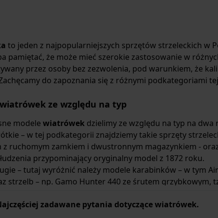
ka
to jeden z najpopularniejszych sprzętów strzeleckich w 
ba pamiętać, że może mieć szerokie zastosowanie w różnych
ywany przez osoby bez zezwolenia, pod warunkiem, że kali
 Zachęcamy do zapoznania się z różnymi podkategoriami tej 
 wiatrówek ze względu na typ
sne modele
wiatrówek
dzielimy ze względu na typ na dwa 
tkie – w tej podkategorii znajdziemy takie sprzęty strzelec
m
z ruchomym zamkiem i dwustronnym magazynkiem - oraz
łudzenia przypominający oryginalny model z 1872 roku.
ugie – tutaj wyróżnić należy modele karabinków – w tym
Ai
az strzelb – np.
Gamo Hunter 440
ze śrutem grzybkowym, tzw
ajczęściej zadawane pytania dotyczące wiatrówek.
wiatrówek ze względu na rodzaj zasilania i napęd