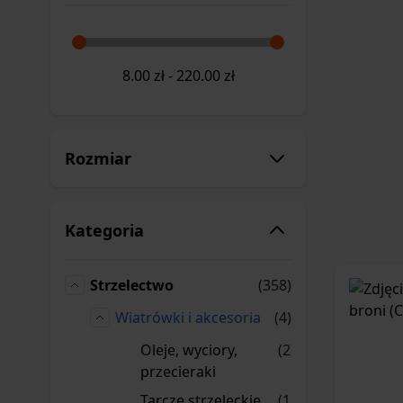
8.00
zł
-
220.00
zł
Rozmiar
Kategoria
produkty
Strzelectwo
(358)
Strzelectwo
produkty
Wiatrówki i akcesoria
(4)
Wiatrówki i akcesoria
produkty
Oleje, wyciory,
(2)
Oleje, wyciory, przecieraki
przecieraki
produktów
Tarcze strzeleckie
(1)