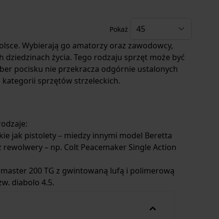
Pokaż
Polsce. Wybierają go amatorzy oraz zawodowcy,
 dziedzinach życia. Tego rodzaju sprzęt może być
ber pocisku nie przekracza odgórnie ustalonych
kategorii sprzętów strzeleckich.
rodzaje:
kie jak pistolety – miedzy innymi model
Beretta
 rewolwery – np.
Colt Peacemaker Single Action
rmaster 200 TG
z gwintowaną lufą i polimerową
. diabolo 4.5.
u