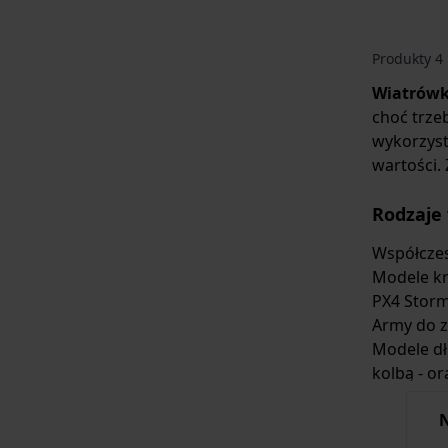
Produkty
4
Wiatrów
choć trze
wykorzyst
wartości.
Rodzaje
Współcze
Modele kró
PX4 Stor
Army
do z
Modele dł
kolbą - or
N
Rodzaje 