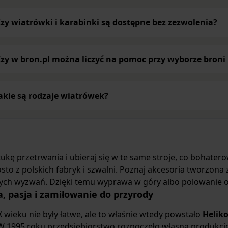
adku mamy do czynienia z różnicami dotyczącymi działania
sku. Wyróżniamy następujące podkategorie
wiatrówek
:
zy wiatrówki i karabinki są dostępne bez zezwolenia?
e modele sprężynowe – zwykle z magazynkami jednostrzał
i
zasilane kapsułami CO2 – zazwyczaj wyposażone w magaz
silane sprężonym powietrzem, wprost z zasobników kartu
zy w bron.pl można liczyć na pomoc przy wyborze broni 
ałowe.
ki – kwestie prawne
akie są rodzaje wiatrówek?
dzi o kaliber oraz pozwolenie na posiadanie i użytkowanie
wi
rcie znajdują się wiatrówki o czterech rodzajach kalibrów: 
.5 mm i rzadko spotykany kaliber 6.35 mm. Aby wiatrówka 
na, jej siła nie może przekraczać 17 J. Jest to prędkość ok
tukę przetrwania i ubieraj się w te same stroje, co bohater
sto z polskich fabryk i szwalni. Poznaj akcesoria tworzona 
ia do wiatrówek
ch wyzwań. Dzięki temu wyprawa w góry albo polowanie ok
ofercie znajduje się także szereg
akcesoriów do wiatrówe
, pasja i zamiłowanie do przyrody
utowe czy kulkowe, ale także lunety, zestawy celownicze, ta
X wieku nie były łatwe, ale to właśnie wtedy powstało
Heliko
ócić na nie uwagę, gdyż nie tylko ułatwiają nam używanie wi
W 1995 roku przedsiębiorstwo rozpoczęło własną produkcję