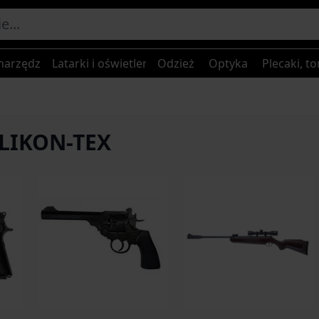
narzędzia
Latarki i oświetlenie
Odzież
Optyka
Plecaki, to
ELIKON-TEX