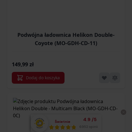
Podwójna ładownica Helikon Double-
Coyote (MO-GDH-CD-11)
149,99 zł
Dodaj do koszyka
Średnia ocena klient
4.9
/
5
Świetnie
Łącznie opinii:
6952 opinii