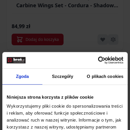
Carbine Wings Set - Cordura - Shadow
Grey - One Size (AC-CWS-CD-35)
84,99 zł
Dodaj do koszyka
Zgoda
Szczegóły
O plikach cookies
Niniejsza strona korzysta z plików cookie
Wykorzystujemy pliki cookie do spersonalizowania treści
i reklam, aby oferować funkcje społecznościowe i
analizować ruch w naszej witrynie. Informacje o tym, jak
korzystasz z naszej witryny, udostępniamy partnerom
Insert HELIKON MOLLE ADAPTER INSERT