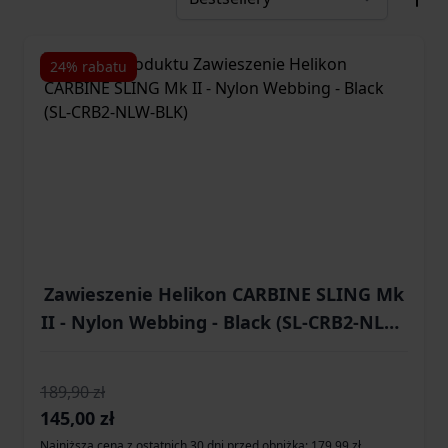
24% rabatu
Zawieszenie Helikon CARBINE SLING Mk
II - Nylon Webbing - Black (SL-CRB2-NLW-
BLK)
189,90 zł
Cena promocyjna
145,00 zł
Najniższa cena z ostatnich 30 dni przed obniżką: 179,99 zł