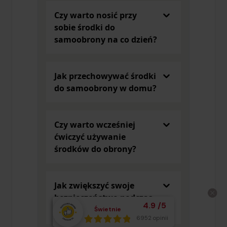
Czy warto nosić przy
sobie środki do
samoobrony na co dzień?
Jak przechowywać środki
do samoobrony w domu?
Czy warto wcześniej
ćwiczyć używanie
środków do obrony?
Jak zwiększyć swoje
bezpieczeństwo podczas
Średnia ocena klient
4.9
/
5
podróży?
Świetnie
Łącznie opinii:
6952 opinii