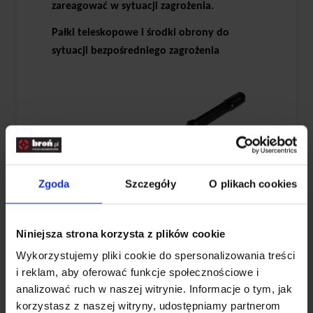
zareagować w sytuacji zagrożenia.
Pałki teleskopowe i środki obrony do
sytuacji bezpośredniego zagrożenia
Zgoda
Szczegóły
O plikach cookies
Niniejsza strona korzysta z plików cookie
Pałki teleskopowe
to rozwiązanie wybierane
przez osoby szukające skutecznego narzędzia
Wykorzystujemy pliki cookie do spersonalizowania treści
i reklam, aby oferować funkcje społecznościowe i
do obrony w sytuacjach bezpośredniego
analizować ruch w naszej witrynie. Informacje o tym, jak
kontaktu z agresorem. Dzięki składanej
korzystasz z naszej witryny, udostępniamy partnerom
konstrukcji są wygodne w przenoszeniu i