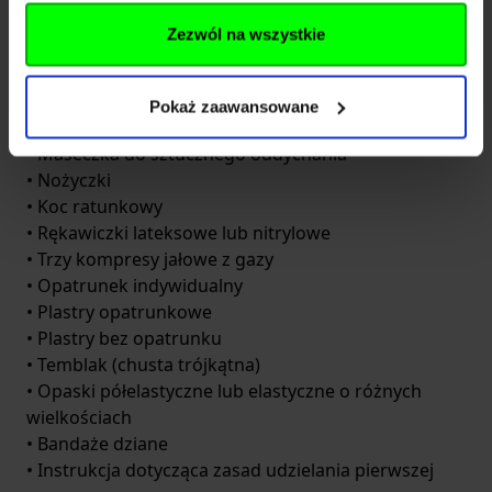
wiedzieć, co jest wewnątrz, by móc szybko z tego
Zezwól na wszystkie
skorzystać, gdy nadejdzie taka potrzeba.
Co powinna obowiązkowo zawierać Twoja
apteczka?
Pokaż zaawansowane
• Maseczka do sztucznego oddychania
• Nożyczki
• Koc ratunkowy
• Rękawiczki lateksowe lub nitrylowe
• Trzy kompresy jałowe z gazy
• Opatrunek indywidualny
• Plastry opatrunkowe
• Plastry bez opatrunku
• Temblak (chusta trójkątna)
• Opaski półelastyczne lub elastyczne o różnych
wielkościach
• Bandaże dziane
• Instrukcja dotycząca zasad udzielania pierwszej