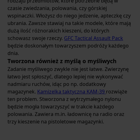
rodzaju przedmiotów, które potrzebne będą w
czasie zwiedzania, polowania, czy górskiej
wspinaczki. Włożysz do niego jedzenie, apteczkę czy
ubrania. Zawsze stawiaj na takie modele, które mają
dużą ilość różnorakich kieszeni, do których
schowasz swoje rzeczy.
GFC Tactical Assault Pack
będzie doskonałym towarzyszem podróży każdego
dnia.
Tworzona również z myślą o myśliwych
Zadanie myśliwego zwykle nie jest łatwe. Zwierzynę
łatwo jest spłoszyć, dlatego lepiej nie wykonywać
nadmiaru ruchów, idąc po np. dodatkowy
magazynek.
Kamizelka taktyczna KAM-39
rozwiąże
ten problem. Stworzona z wytrzymałego nylonu
będzie mogła towarzyszyć w trakcie każdego
polowania. Zawiera m.in. ładownicę na radio oraz
trzy kieszenie na pistoletowe magazynki.