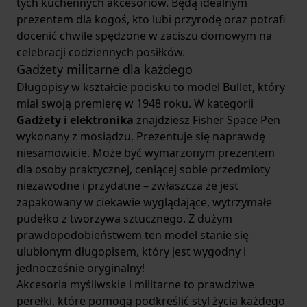
tych kuchennych akcesoriów. Będą idealnym
prezentem dla kogoś, kto lubi przyrodę oraz potrafi
docenić chwile spędzone w zaciszu domowym na
celebracji codziennych posiłków.
Gadżety militarne dla każdego
Długopisy w kształcie pocisku to model Bullet, który
miał swoją premierę w 1948 roku. W kategorii
Gadżety i elektronika
znajdziesz Fisher Space Pen
wykonany z mosiądzu. Prezentuje się naprawdę
niesamowicie. Może być wymarzonym prezentem
dla osoby praktycznej, ceniącej sobie przedmioty
niezawodne i przydatne – zwłaszcza że jest
zapakowany w ciekawie wyglądające, wytrzymałe
pudełko z tworzywa sztucznego. Z dużym
prawdopodobieństwem ten model stanie się
ulubionym długopisem, który jest wygodny i
jednocześnie oryginalny!
Akcesoria myśliwskie i militarne to prawdziwe
perełki, które pomogą podkreślić styl życia każdego