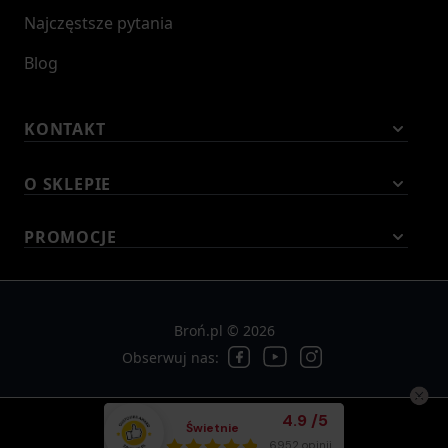
Najczęstsze pytania
Blog
KONTAKT
O SKLEPIE
PROMOCJE
Broń.pl © 2026
Obserwuj nas:
Średnia ocena klient
4.9
/
5
Świetnie
Łącznie opinii:
6952 opinii