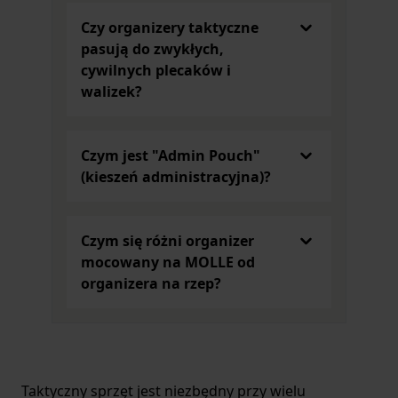
się przydać i zaleca się ich posiadanie. Trzymanie
Czy organizery taktyczne
wielu rzeczy w jednym dużym bagażu nie ułatwia
pasują do zwykłych,
ich znalezienia. A szybkie sięgniecie po nie w
cywilnych plecaków i
sytuacji awaryjnej może być niemożliwe. Dlatego
walizek?
wielu doświadczonych bushcraftowców
zdecydowanie poleca używanie
organizerów
.
Dlaczego warto korzystać z organizera?
Czym jest "Admin Pouch"
Nie jest łatwo przechować każdy element
(kieszeń administracyjna)?
ekwipunku i mieć do niego natychmiastowy
dostęp. Ograniczenie go do niezbędnego minimum
i odpowiednie rozmieszczenie pozwalają na reakcję
Czym się różni organizer
w odpowiednim czasie. Do tego właśnie przyda Ci
mocowany na MOLLE od
się
organizer survivalowy
. Nie zajmuje on zbyt
organizera na rzep?
wiele miejsca, a zapewnia komfort i porządek. Z
łatwością umieścisz go w torbie lub plecaku.
Możesz także umocować go solidnie do nerki
terenowej. Dzięki temu dostęp do telefonu czy
latarki będzie maksymalnie ułatwiony i szybki.
Taktyczny sprzęt jest niezbędny przy wielu