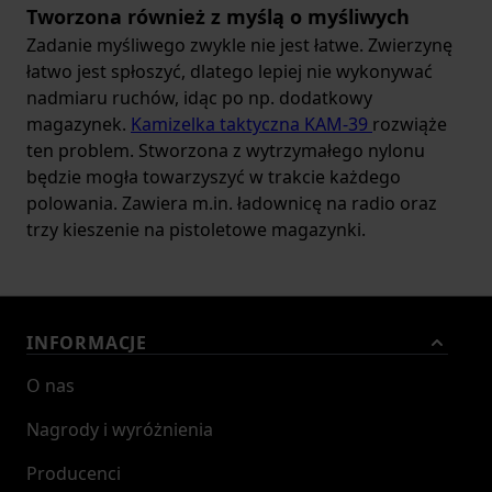
Wybierz organizer terenowy dla siebie
Tworzona również z myślą o myśliwych
Porządek podczas wycieczek czy biwaków sprzyja
Zadanie myśliwego zwykle nie jest łatwe. Zwierzynę
czerpaniu przyjemności z podróży. Znalezienie
łatwo jest spłoszyć, dlatego lepiej nie wykonywać
odpowiedniego
organizera terenowego
pomoże
nadmiaru ruchów, idąc po np. dodatkowy
Ci zadbać o przyjemność i komfort wypadu w
magazynek.
Kamizelka taktyczna KAM-39
rozwiąże
dzikie tereny. Ci, którzy mają największe
ten problem. Stworzona z wytrzymałego nylonu
doświadczenie w survivalu wiedzą, że
będzie mogła towarzyszyć w trakcie każdego
bezpieczeństwo jest ważniejsze od wszelkich
polowania. Zawiera m.in. ładownicę na radio oraz
wrażeń. Zadbaj więc o siebie i znajomych w czasie
trzy kieszenie na pistoletowe magazynki.
wycieczek terenowych, stosując
organizery
na
Twój ekwipunek.
INFORMACJE
O nas
Nagrody i wyróżnienia
Producenci