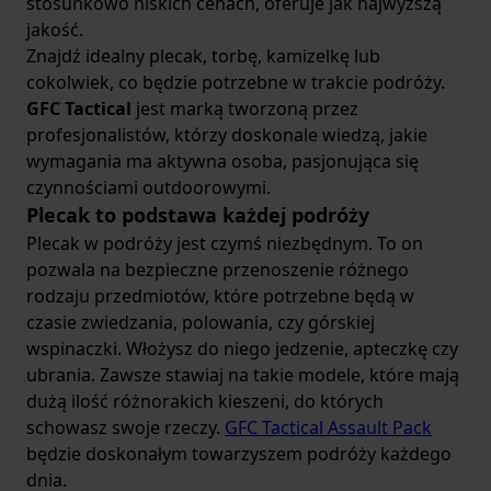
stosunkowo niskich cenach, oferuje jak najwyższą
Małe
organizery
śmiało możesz umieścić nawet w
jakość.
kieszeniach udowych. Nie musisz ich wtedy
Znajdź idealny plecak, torbę, kamizelkę lub
przypinać do innych elementów wyposażenia.
cokolwiek, co będzie potrzebne w trakcie podróży.
Większe natomiast pozwalają na umieszczenie w
GFC Tactical
jest marką tworzoną przez
nich innych przedmiotów. Wyposażone są w
profesjonalistów, którzy doskonale wiedzą, jakie
wysokiej jakości paski, dzięki którym możesz je
wymagania ma aktywna osoba, pasjonująca się
nosić przez ramię.
czynnościami outdoorowymi.
Wnętrze
organizera terenowego
mieści w sobie
Plecak to podstawa każdej podróży
przegrody i kieszenie. Dlatego możesz do niego
Plecak w podróży jest czymś niezbędnym. To on
schować przedmioty różnego typu, bez obaw o ich
pozwala na bezpieczne przenoszenie różnego
zmieszanie. Uchwyty z pasków elastycznych
rodzaju przedmiotów, które potrzebne będą w
pozwalają na montaż noży, małych latarek czy
czasie zwiedzania, polowania, czy górskiej
pokrowców aluminiowych na zapałki i papier. Ich
wspinaczki. Włożysz do niego jedzenie, apteczkę czy
przydatność w terenie jest nieoceniona. Do takiego
ubrania. Zawsze stawiaj na takie modele, które mają
organizera survivalowego
zmieścisz również
dużą ilość różnorakich kieszeni, do których
podręczną apteczkę, gwizdek czy dokumenty. Jak
schowasz swoje rzeczy.
GFC Tactical Assault Pack
widzisz, organizery mają świetne, wszechstronne
będzie doskonałym towarzyszem podróży każdego
zastosowanie.
dnia.