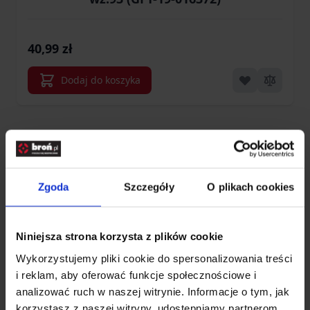
40,99 zł
Dodaj do koszyka
Produkty
3
Pokaż
Ekwipunek zabierany na wypady w teren ma
Zgoda
Szczegóły
O plikach cookies
zasadnicze znaczenie dla jakości wycieczki. Chcąc
zawsze mieć przy sobie odpowiednie wyposażenie,
warto mieć
organizer terenowy
. Jego szerokie
Niniejsza strona korzysta z plików cookie
zastosowanie i praktyczna konstrukcja pozwalają
Wykorzystujemy pliki cookie do spersonalizowania treści
na łatwy i szybki dostęp do rzeczy niezbędnych.
i reklam, aby oferować funkcje społecznościowe i
Umożliwia także należyte zabezpieczenie cennych
analizować ruch w naszej witrynie. Informacje o tym, jak
przedmiotów, takich jak telefon, pieniądze czy
korzystasz z naszej witryny, udostępniamy partnerom