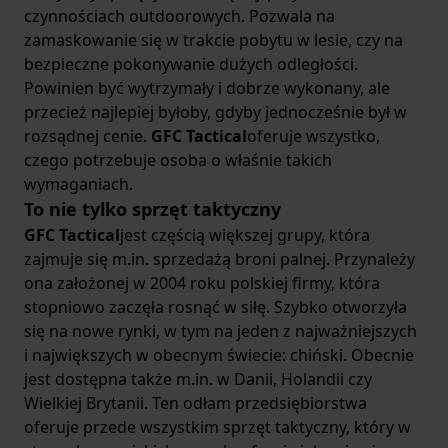
Przeszukiwanie bagażu w poszukiwaniu ołówka
czynnościach outdoorowych. Pozwala na
może być kłopotliwe. Tracisz również czas i siły. Gdy
zamaskowanie się w trakcie pobytu w lesie, czy na
zapada zmrok i szukasz latarki, łatwiej jest po nią
bezpieczne pokonywanie dużych odległości.
sięgnąć, gdy masz przy sobie
organizer terenowy
.
Powinien być wytrzymały i dobrze wykonany, ale
Wtedy nie musisz nawet spuszczać wzroku z trasy,
przecież najlepiej byłoby, gdyby jednocześnie był w
na której jesteś. Szybko znajdziesz ją, bo masz przy
rozsądnej cenie.
GFC Tactical
oferuje wszystko,
sobie
organizer survivalowy
. Możesz w nim
czego potrzebuje osoba o właśnie takich
zmieścić również notes i ołówek, zapewniając sobie
wymaganiach.
komfort pisania. Twoje wycieczki staną się wtedy
To nie tylko sprzęt taktyczny
bardziej zorganizowane, a Ty sam będziesz czerpał
GFC Tactical
jest częścią większej grupy, która
z nich maksimum przyjemności i frajdy.
zajmuje się m.in. sprzedażą broni palnej. Przynależy
Jak zbudowane są organizery?
ona założonej w 2004 roku polskiej firmy, która
Konstrukcja organizerów terenowych jest bardzo
stopniowo zaczęła rosnąć w siłę. Szybko otworzyła
prosta. Zapewniają pełną funkcjonalność i
się na nowe rynki, w tym na jeden z najważniejszych
jednocześnie bezpieczeństwo przechowywanych w
i największych w obecnym świecie: chiński. Obecnie
nich przedmiotów. Standardowe
organizery
jest dostępna także m.in. w Danii, Holandii czy
posiadają kształt prostokątny. Mają kieszenie
Wielkiej Brytanii. Ten odłam przedsiębiorstwa
zabezpieczone wysokiej jakości zamkiem. Ich
oferuje przede wszystkim sprzęt taktyczny, który w
rozmiary różnią się ze względu na Twoje potrzeby.