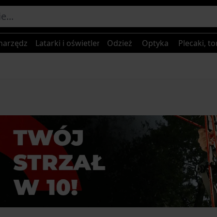
narzędzia
Latarki i oświetlenie
Odzież
Optyka
Plecaki, to