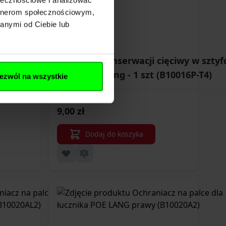
artnerom społecznościowym,
anymi od Ciebie lub
0" BLUE Poe Lang -
Wosk do konserwacji cięciwy w sztyf
 sztuk
Poe Lang - 1 szt (B10016P-T4)
ezwól na wszystkie
9,00 zł
Dodaj do koszyka