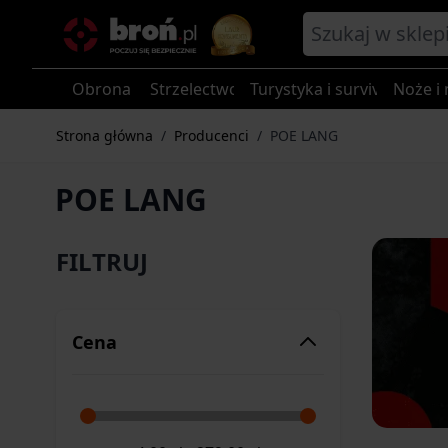
Przejdź do treści
Obrona
Strzelectwo
Turystyka i survival
Noże i 
Strona główna
/
Producenci
/
POE LANG
POE LANG
FILTRUJ
Cena