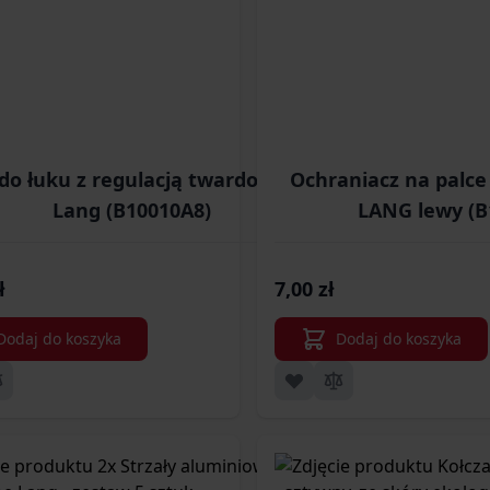
do łuku z regulacją twardości Poe
Ochraniacz na palce
Lang (B10010A8)
LANG lewy (B
ł
7,00 zł
Dodaj do koszyka
Dodaj do koszyka