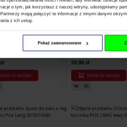
ormacje o tym, jak korzystasz z naszej witryny, udostępniamy p
Partnerzy mogą połączyć te informacje z innymi danymi otrzym
nia z ich usług.
trzały karbonowe do zestawu
Strzały aluminiowe 3
ipshot 10 sztuk 15"/2" Black
zestaw 5
Pokaż zaawansowane
Z
zł
59,00 zł
Dodaj do koszyka
Dodaj do koszyka