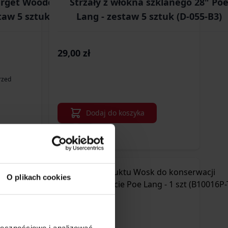
arget Wooden 30"
Strzały z włókna szklanego 28" Po
taw 5 sztuk
Lang - zestaw 5 sztuk (D-055-B3)
29,00 zł
rzed
Dodaj do koszyka
O plikach cookies
ołecznościowe i analizować