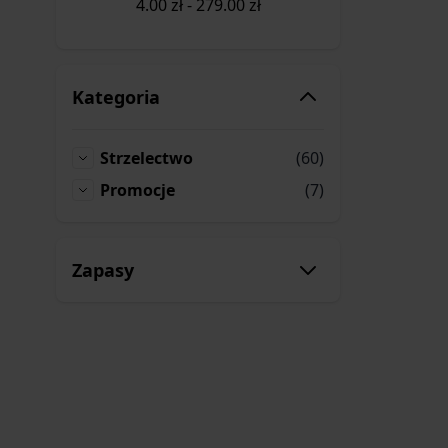
4.00
zł
-
279.00
zł
Kategoria
produkty
Strzelectwo
(60)
Strzelectwo
produkty
Promocje
(7)
Promocje
Zapasy