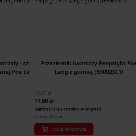
strzały - sztywny,
Przeziernik łuczniczy Peepsight Po
cznej Poe Lang
Lang z gumką (B30023C1)
3D4)
19,00 zł
Cena promocyjna
11,00 zł
Najniższa cena z ostatnich 30 dni przed
obniżką: 14,00 zł
Dodaj do koszyka