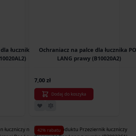
 dla łucznika POE
Ochraniacz na palce dla łucznika P
10020AL2)
LANG prawy (B10020A2)
7,00 zł
Dodaj do koszyka
42% rabatu