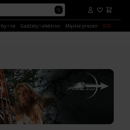
rby i nerki
Gadżety i elektronika
Męskie prezenty
B2B