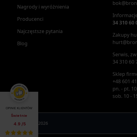
bok@bron
Nagrody i wyróżnienia
Informacje
Producenci
34 310 60 
Najczęstsze pytania
Zakupy hur
hurt@bron
Blog
Serwis, zw
34 310 60 
Sklep fir
+48 601 41
pn. - pt. 10
sob. 10 - 1
OPINIE KLIENTÓW
Świetnie
Broń.pl © 2026
Średnia ocena klientów:
4.9
/
5