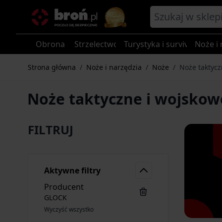
Przejdź do treści
Obrona
Strzelectwo
Turystyka i survival
Noże i 
Strona główna
/
Noże i narzędzia
/
Noże
/
Noże taktycz
Noże taktyczne i wojskow
FILTRUJ
Aktywne filtry
Producent
GLOCK
Wyczyść wszystko