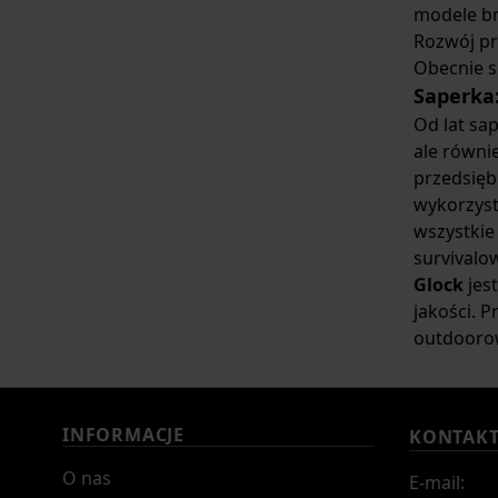
modele br
Rozwój pr
Obecnie s
Saperka:
Od lat sa
ale równi
przedsięb
wykorzyst
wszystkie
survivalo
Glock
jes
jakości. 
outdoorow
INFORMACJE
KONTAK
O nas
E-mail: