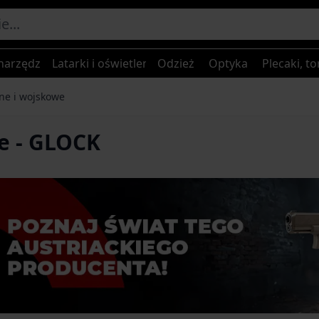
narzędzia
Latarki i oświetlenie
Odzież
Optyka
Plecaki, to
ne i wojskowe
e - GLOCK