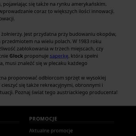
ła, pojawiając się także na rynku amerykańskim.
wprowadzanie coraz to większych ilości innowacji.
owacji.
żołnierzy. Jest przydatna przy budowaniu okopów,
ym przedmiotem na wielu polach. W 1983 roku
żliwość zablokowania w trzech miejscach, czy
cnie
Glock
proponuje
saperkę
, która spełni
a, musi znaleźć się w plecaku każdego
ożna proponować odbiorcom sprzęt w wysokiej
 cieszyć się także rekreacyjnymi, obronnymi i
uacji. Poznaj świat tego austriackiego producenta!
PROMOCJE
Aktualne promocje