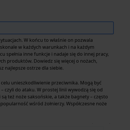
sytuacjach. W końcu to właśnie on pozwala
doskonale w każdych warunkach i na każdym
u spełnia inne funkcje i nadaje się do innej pracy,
nych produktów. Dowiedz się więcej o nożach,
z najlepsze ostrze dla siebie.
a celu unieszkodliwienie przeciwnika. Mogą być
czyli do ataku. W prostej linii wywodzą się od
i są też noże saksońskie, a także bagnety – często
ą popularność wśród żołnierzy. Współczesne noże
 bardzo praktyczne narzędzie, a także groźna broń