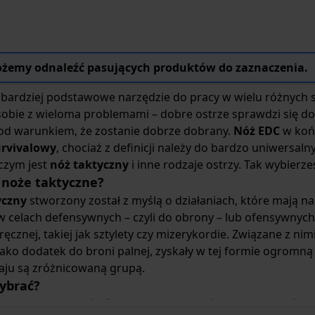
żemy odnaleźć pasujących produktów do zaznaczenia.
jbardziej podstawowe narzędzie do pracy w wielu różnych 
sobie z wieloma problemami – dobre ostrze sprawdzi się 
Pod warunkiem, że zostanie dobrze dobrany.
Nóż EDC
w końc
urvivalowy
, chociaż z definicji należy do bardzo uniwersal
czym jest
nóż taktyczny
i inne rodzaje ostrzy. Tak wybierzes
 noże taktyczne?
yczny
stworzony został z myślą o działaniach, które mają n
 celach defensywnych – czyli do obrony – lub ofensywnych – 
ęcznej, takiej jak sztylety czy mizerykordie. Związane z nim
ako dodatek do broni palnej, zyskały w tej formie ogromn
aju są zróżnicowaną grupą.
ybrać?
wcale łatwo wybrać
nóż taktyczny
. W końcu to jednocześnie