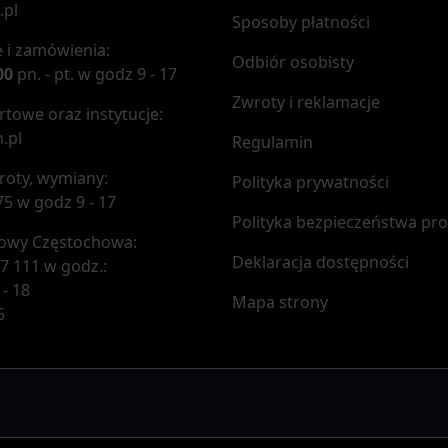
.pl
Sposoby płatności
 i zamówienia:
Odbiór osobisty
00
pn. - pt. w godz 9 - 17
Zwroty i reklamacje
towe oraz instytucje:
.pl
Regulamin
roty, wymiany:
Polityka prywatności
75 w godz 9 - 17
Polityka bezpieczeństwa pr
mowy Częstochowa:
Deklaracja dostępności
7 111 w godz.:
 - 18
Mapa strony
5