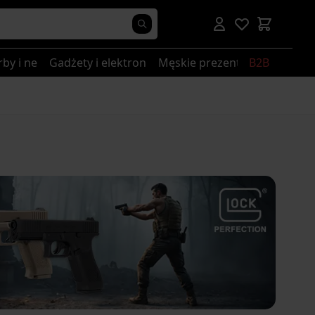
rby i nerki
Gadżety i elektronika
Męskie prezenty
B2B