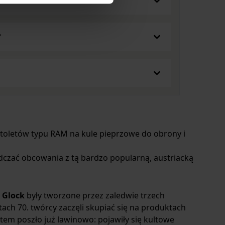
very Day Carry. Należy do najbardziej
iwaku, podczas pracy w warsztacie, podczas
ba coś przeciąć lub przyciąć do określonego
?
 właściwie potrzebujesz.
nów się, w jakich warunkach chciałbyś go używać.
 różnych sytuacjach,
nóż EDC
będzie dobrym
owanego, bo na poważnie myślisz, na przykład o
 zakupu wielu rodzajów noży - każdy z nich
h modeli pozwoli Ci na jak najlepsze
toletów typu RAM na kule pieprzowe do obrony i
dczać obcowania z tą bardzo popularną, austriacką
i
Glock
były tworzone przez zaledwie trzech
tach 70. twórcy zaczęli skupiać się na produktach
tem poszło już lawinowo: pojawiły się kultowe