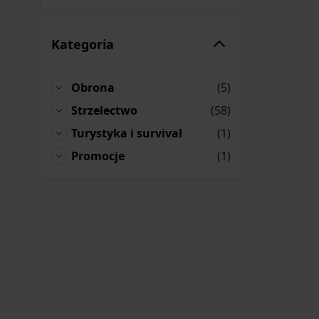
Kategoria
produkty
Obrona
(5)
Obrona
produkty
Strzelectwo
(58)
Strzelectwo
produktów
Turystyka i survival
(1)
Turystyka i survival
produktów
Promocje
(1)
Promocje