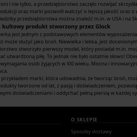
oni i nie tylko, a przedsiębiorstwo zaczęło rozwijać skrzyd
odukcji oraz marki pozwolił walczyć o lepszą jakość oraz o 
iedziby przedsiębiorstwa można znaleźć m.in. w USA i na Sł
 kultowy produkt stworzony przez Glock
perka jest jednym z podstawowych elementów wyposażenia 
eż może służyć jako broń. Niewielka i lekka, jest docenion
iorstwo stworzyło pierwszy model, który posiadał m.in. mo
ać utwardzoną piłę. To jednak nie było ostatnie słowo! Obe
 wymagania osób żyjących w XXI wieku. Mocna i innowacyjn
wca.
t przykładem marki, która udowadnia, że tworząc broń, m
Produkty tworzone od lat, z pasją i doświadczeniem, pozwolą
ymi doświadczeniami i oddychać pełną piersią w każdej syt
O SKLEPIE
T
Sposoby dostawy