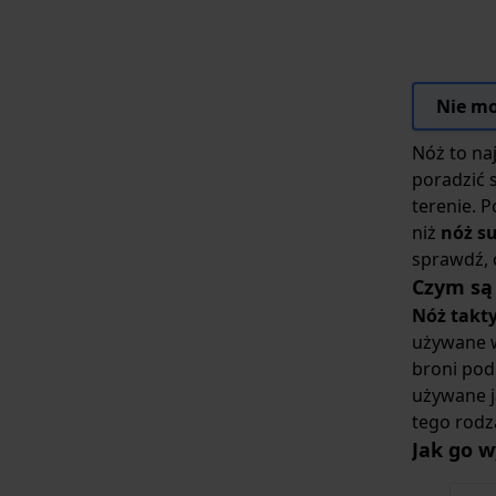
Nie mo
Nóż to na
poradzić 
terenie. 
niż
nóż s
sprawdź, 
Czym są
Nóż takt
używane w
broni podr
używane j
tego rodz
Jak go w
Nie jest 