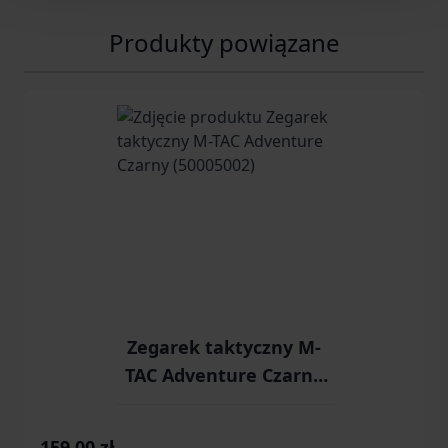
Produkty powiązane
Navigating through the elements of the carousel is possib
Press to skip carousel
Zegarek taktyczny M-
TAC Adventure Czarny
(50005002)
159,00 zł