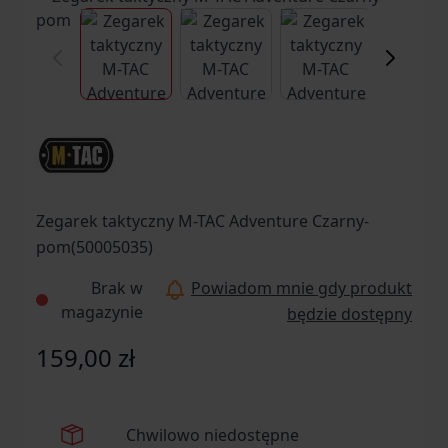
View larger image
View larger image
View larger ima
Vi
Zegarek taktyczny M-TAC Adventure Czarny-
pom(50005035)
Brak w
Powiadom mnie gdy produkt
magazynie
będzie dostępny
159,00 zł
Chwilowo niedostępne