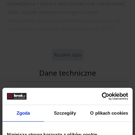
poliwęglanu + bezel z wytrzymałej stali nierdzewnej.
Szkło zostało wykonane z organicznego
poliwęglanu, który bez problemu jest odporny na
zarysowania i odpryski. Wodoodporność 3 ATM.
- Waga 0,1650 kg
Rozwiń opis
Dane techniczne
Kod SKU
50005035
EAN
5903886830387
Zgoda
Szczegóły
O plikach cookies
Producent
M-TAC
Niniejsza strona korzysta z plików cookie