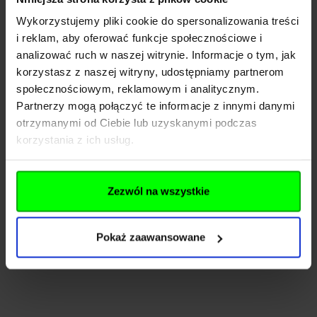
Producent
Wykorzystujemy pliki cookie do spersonalizowania treści
i reklam, aby oferować funkcje społecznościowe i
analizować ruch w naszej witrynie. Informacje o tym, jak
Nazwa
M-Tac Sp. z.o.o
korzystasz z naszej witryny, udostępniamy partnerom
Kraj
Polska
społecznościowym, reklamowym i analitycznym.
Partnerzy mogą połączyć te informacje z innymi danymi
Adres
Stefana Starzyńskiego 87
otrzymanymi od Ciebie lub uzyskanymi podczas
korzystania z ich usług.
Kod pocztowy
05-090
Miasto
Dawidy Bankowe
Zezwól na wszystkie
E-mail
sale@m-tac.pl
Pokaż zaawansowane
Pliki do pobrania