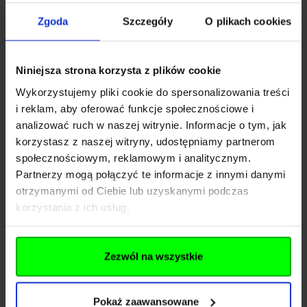
Sprzęty do samoobrony warto mieć blisko siebie,
Zgoda
Szczegóły
O plikach cookies
jednak nie mogą obciążać, ponieważ to zniechęca do
ich zabierania, a nigdy nie wiadomo kiedy będą
potrzebne. Rozwiązaniem tego problemu są
Niniejsza strona korzysta z plików cookie
wygodne futerały na paralizator. Chronią w jednym
Wykorzystujemy pliki cookie do spersonalizowania treści
momencie zarówno użytkownika, jak i sprzęt, a w
i reklam, aby oferować funkcje społecznościowe i
razie potrzeby można szybko je otworzyć, by
analizować ruch w naszej witrynie. Informacje o tym, jak
uzyskać dostęp do środka ochrony osobistej.
korzystasz z naszej witryny, udostępniamy partnerom
Kabura na broń krótką – skuteczna ochrona
społecznościowym, reklamowym i analitycznym.
pistoletu
Partnerzy mogą połączyć te informacje z innymi danymi
W ofercie nie mogło zabraknąć zarówno
otrzymanymi od Ciebie lub uzyskanymi podczas
uniwersalnych, jak i dedykowanych pokrowców na
korzystania z ich usług.
pistolety takie jak: Glock 17 i 19, Walther PPQ bądź
Jericho 941.
Kabury do broni krótkiej
zapewniają
bezpieczne przenoszenie nawet w zatłoczonych
Zezwól na wszystkie
miejscach. Dzięki solidnym zapięciom ich kradzież
lub zgubienie jest niemalże niemożliwe. Za to szybki
dostęp do broni umożliwia jeden przycisk, który
Pokaż zaawansowane