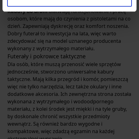
doświadczeni strzelcy uruchomią błyskawicznie.
Kabury do broni
ułatwiają funkcjonowanie i pracę
osobom, które mają do czynienia z pistoletami na co
dzień. Zapewniają dyskrecję oraz komfort noszenia.
Dobry futerał to inwestycja na lata, więc warto
zdecydować się na model uznanego producenta
wykonany z wytrzymałego materiału.
Futerały i pokrowce taktyczne
Dla osób, które muszą przenosić wiele sprzętów
jednocześnie, stworzono uniwersalne kabury
taktyczne. Mają kilka przegród i komór, pomieszczą
więc nie tylko narzędzia, lecz także okulary i inne
dodatkowe akcesoria. Ich zewnętrzna strona została
wykonana z wytrzymałego i wodoodpornego
materiału, z kolei środek jest miękki i na tyle gruby,
by doskonale chronić wszystkie przedmioty
wewnątrz. Są również bardzo wygodne i
kompaktowe, więc zdadzą egzamin na każdej
ekstremalnej wyprawie.