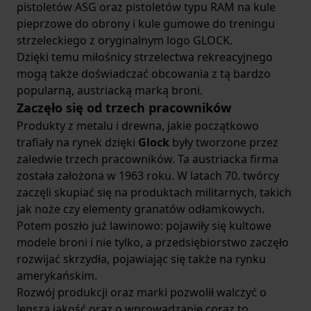
pistoletów ASG oraz pistoletów typu RAM na kule
pieprzowe do obrony i kule gumowe do treningu
strzeleckiego z oryginalnym logo GLOCK.
Dzięki temu miłośnicy strzelectwa rekreacyjnego
mogą także doświadczać obcowania z tą bardzo
popularną, austriacką marką broni.
Zaczęło się od trzech pracowników
Produkty z metalu i drewna, jakie początkowo
trafiały na rynek dzięki
Glock
były tworzone przez
zaledwie trzech pracowników. Ta austriacka firma
została założona w 1963 roku. W latach 70. twórcy
zaczęli skupiać się na produktach militarnych, takich
jak noże czy elementy granatów odłamkowych.
Potem poszło już lawinowo: pojawiły się kultowe
modele broni i nie tylko, a przedsiębiorstwo zaczęło
rozwijać skrzydła, pojawiając się także na rynku
amerykańskim.
Rozwój produkcji oraz marki pozwolił walczyć o
lepszą jakość oraz o wprowadzanie coraz to