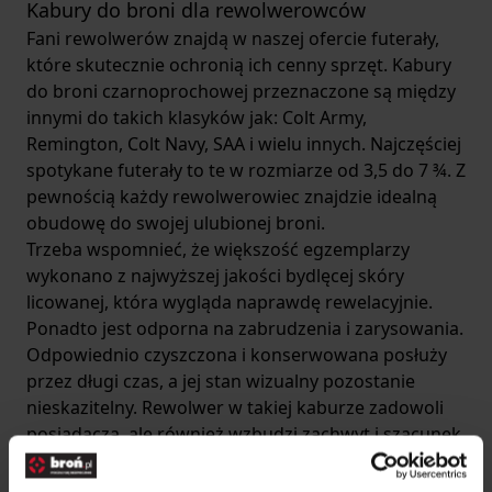
Kabury do broni dla rewolwerowców
Fani rewolwerów znajdą w naszej ofercie futerały,
które skutecznie ochronią ich cenny sprzęt.
Kabury
do broni czarnoprochowej
przeznaczone są między
innymi do takich klasyków jak: Colt Army,
Remington, Colt Navy, SAA i wielu innych. Najczęściej
spotykane futerały to te w rozmiarze od 3,5 do 7 ¾. Z
pewnością każdy rewolwerowiec znajdzie idealną
obudowę do swojej ulubionej broni.
Trzeba wspomnieć, że większość egzemplarzy
wykonano z najwyższej jakości bydlęcej skóry
licowanej, która wygląda naprawdę rewelacyjnie.
Ponadto jest odporna na zabrudzenia i zarysowania.
Odpowiednio czyszczona i konserwowana posłuży
przez długi czas, a jej stan wizualny pozostanie
nieskazitelny. Rewolwer w takiej kaburze zadowoli
posiadacza, ale również wzbudzi zachwyt i szacunek
u osób postronnych.
Kabura na paralizator – na co zwrócić uwagę?