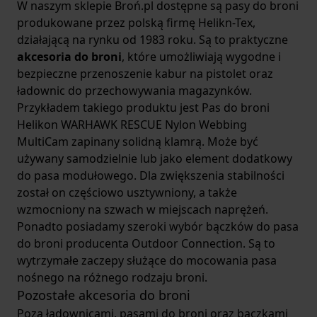
W naszym sklepie Broń.pl dostępne są pasy do broni
produkowane przez polską firmę Helikn-Tex,
działającą na rynku od 1983 roku. Są to praktyczne
akcesoria do broni
, które umożliwiają wygodne i
bezpieczne przenoszenie kabur na pistolet oraz
ładownic do przechowywania magazynków.
Przykładem takiego produktu jest
Pas do broni
Helikon WARHAWK RESCUE Nylon Webbing
MultiCam
zapinany solidną klamrą. Może być
używany samodzielnie lub jako element dodatkowy
do pasa modułowego. Dla zwiększenia stabilności
został on częściowo usztywniony, a także
wzmocniony na szwach w miejscach naprężeń.
Ponadto posiadamy szeroki wybór bączków do pasa
do broni producenta Outdoor Connection. Są to
wytrzymałe zaczepy służące do mocowania pasa
nośnego na różnego rodzaju broni.
Pozostałe akcesoria do broni
Poza ładownicami, pasami do broni oraz bączkami