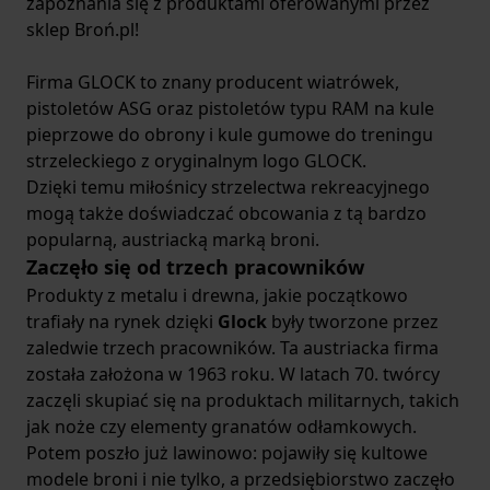
zapoznania się z produktami oferowanymi przez
sklep Broń.pl!
Firma GLOCK to znany producent wiatrówek,
pistoletów ASG oraz pistoletów typu RAM na kule
pieprzowe do obrony i kule gumowe do treningu
strzeleckiego z oryginalnym logo GLOCK.
Dzięki temu miłośnicy strzelectwa rekreacyjnego
mogą także doświadczać obcowania z tą bardzo
popularną, austriacką marką broni.
Zaczęło się od trzech pracowników
Produkty z metalu i drewna, jakie początkowo
trafiały na rynek dzięki
Glock
były tworzone przez
zaledwie trzech pracowników. Ta austriacka firma
została założona w 1963 roku. W latach 70. twórcy
zaczęli skupiać się na produktach militarnych, takich
jak noże czy elementy granatów odłamkowych.
Potem poszło już lawinowo: pojawiły się kultowe
modele broni i nie tylko, a przedsiębiorstwo zaczęło