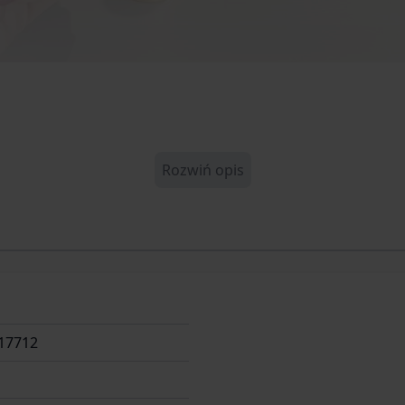
Rozwiń opis
17712