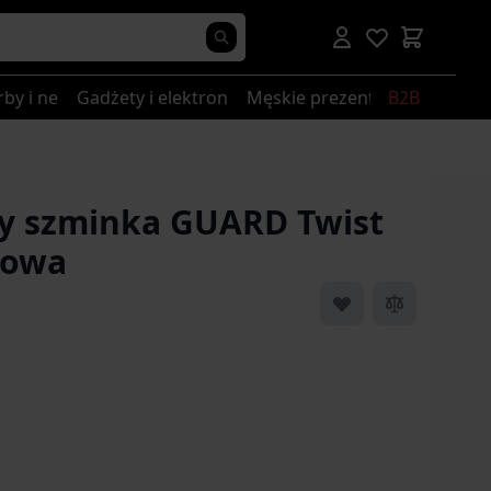
rby i nerki
Gadżety i elektronika
Męskie prezenty
B2B
y szminka GUARD Twist
żowa