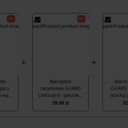
5%
5%
 do
Narzędzie
Alarm
 gazu
ratunkowe GUARD
GUARD 
 wys.
LifeGuard - gwizdek,
latarką 
nóż do pasów,
syrena 
39,00 zł
32
a
zbijak szyb (YC-004-
00
cyjna
BL)