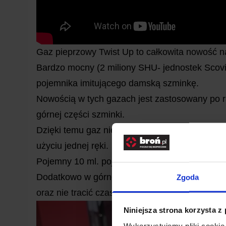
Gaz pieprzowy Twist Up to całkowita nowość n
Bardzo mocny (2 miliony SHU- jednostek Scovi
pojemnika imitującego damską szminkę.
Nowością w tych gazach jest zastosowany po r
górnej części szminki.
Dzięki temu gaz nie uruchomi się przypadkiem
użyciu jednej ręki.
Pojemny 10 ml. pojemnik pozwala na użycie ga
Dodatkowo w górnej części przycisku dyfuzora
Zgoda
oraz nie tracić czasu w stresującej sytuacji n
Niniejsza strona korzysta z
Wykorzystujemy pliki cookie 