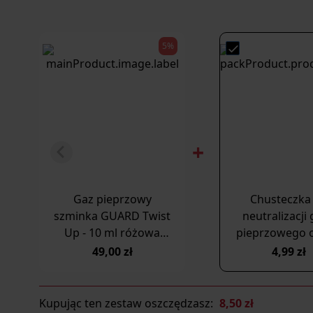
5%
Gaz pieprzowy
Chusteczka
szminka GUARD Twist
neutralizacji
Up - 10 ml różowa
pieprzowego o
(PG.SR)
stężeniu.
49,00 zł
4,99 zł
Chusteczk
dekontamina
Kupując ten zestaw oszczędzasz:
8,50 zł