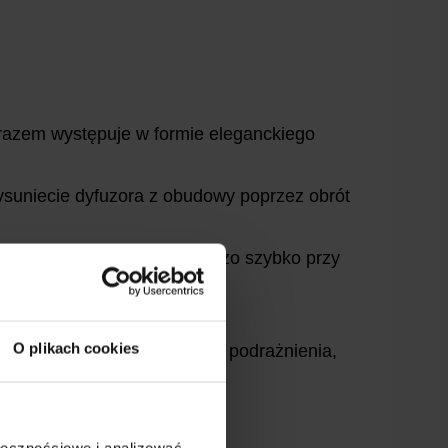
 razem występuje w formie eleganckiego
ysuniecie dyfuzora z obudowy poprzez obrót
ia dyfuzora odbywa się bardzo szybko przy
 dwóch metrów.
O plikach cookies
zutu gazu, aby uniknąć samo podrażnienia,
ołecznościowe i analizować