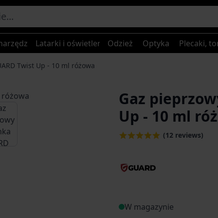
narzędzia
Latarki i oświetlenie
Odzież
Optyka
Plecaki, to
ARD Twist Up - 10 ml różowa
Gaz pieprzow
age
iew larger image
Up - 10 ml ró
(12 reviews)
W magazynie