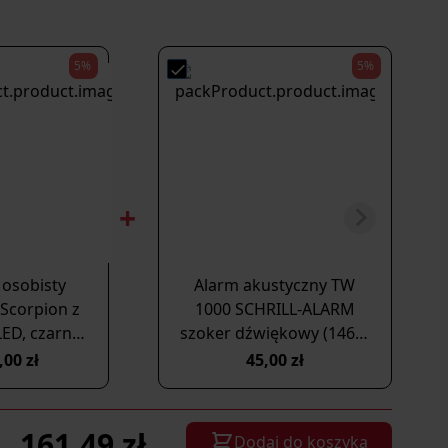
5%
5%
 osobisty
Alarm akustyczny TW
Scorpion z
1000 SCHRILL-ALARM
LED, czarny,
szoker dźwiękowy (1460)
120dB (YC-
144
,00 zł
45,00 zł
3-BL)
161,49 zł
Dodaj do koszyka