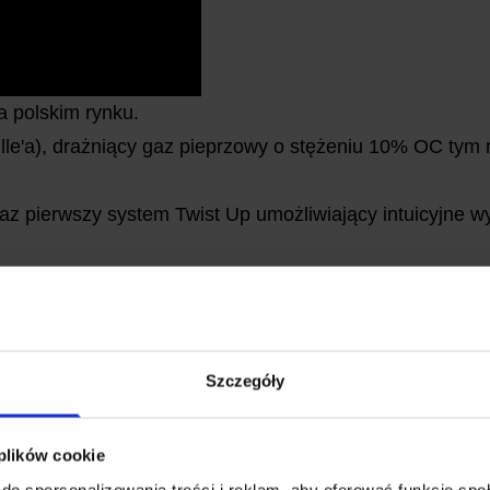
a polskim rynku.
lle'a), drażniący gaz pieprzowy o stężeniu 10% OC tym
az pierwszy system Twist Up umożliwiający intuicyjne w
 w kieszeni lub damskiej torebce a sam proces wysunięc
zu do 8 pełnych dawek w formie chmury działającej do
Szczegóły
 umieszczona została strzałka wskazująca kierunek wyr
a wycelowanie miotacza w napastnika.
 plików cookie
do spersonalizowania treści i reklam, aby oferować funkcje sp