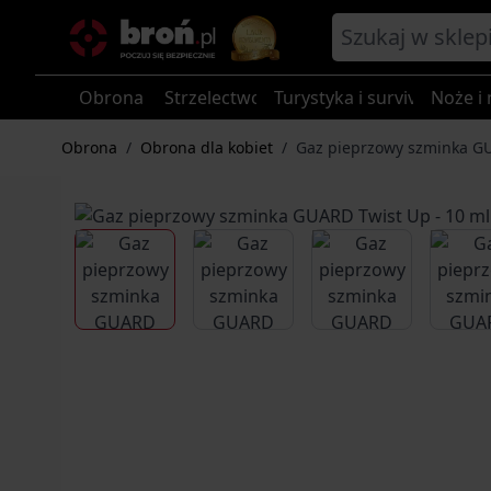
Przejdź do treści
Obrona
Strzelectwo
Turystyka i survival
Noże i 
Obrona
/
Obrona dla kobiet
/
Gaz pieprzowy szminka GU
View larger image
View larger image
View larger im
V