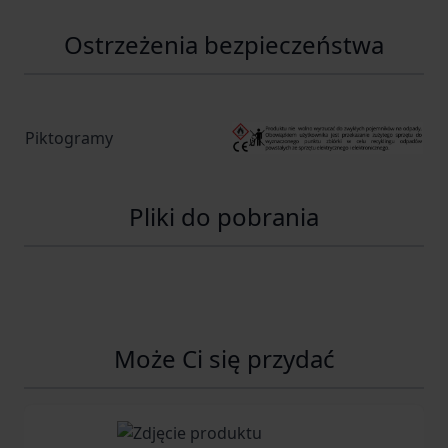
Ostrzeżenia bezpieczeństwa
Piktogramy
Pliki do pobrania
Może Ci się przydać
Navigating through the elements of the carousel is possib
Press to skip carousel
Press to go to carousel navigation