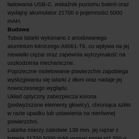
ładowania USB-C, wskaźnik poziomu baterii oraz
wydajny akumulator 21700 o pojemności 5000
mAH.
Budowa
Tubus latarki wykonano z anodowanego
aluminium lotniczego A6061-T6, co wpływa na jej
niewielki ciężar oraz zapewnia wytrzymałość na
uszkodzenia mechaniczne.
Poprzeczne moletowanie powierzchni zapobiega
wyślizgiwaniu się latarki z dłoni oraz nadaje jej
nowoczesnego wyglądu.
Układ optyczny zabezpiecza korona
(podwyższone elementy głowicy), chroniąca szkło
w razie upadku lub ustawienia na nierównej
powierzchni.
Latarka mierzy zaledwie 138 mm, jej ciężar z
baterią 21700 5000 mAh wynosi mniej niż 200 g,