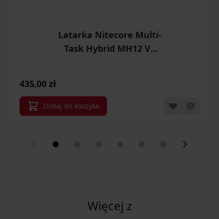
Latarka Nitecore Multi-
Task Hybrid MH12 V2
1200 lumenów
(LAT/NITECORE MH12
435,00 zł
V2)
Dodaj do koszyka
Więcej z