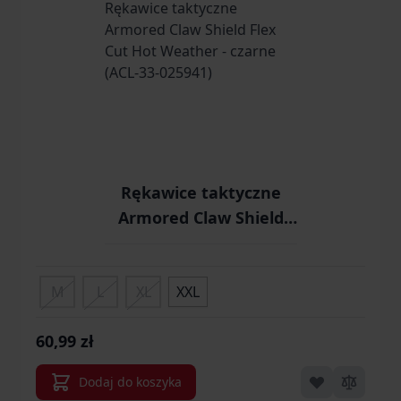
Rękawice taktyczne
Armored Claw Shield
Flex Cut Hot Weather -
czarne (ACL-33-025941)
M
L
XL
XXL
60,99 zł
Dodaj do koszyka