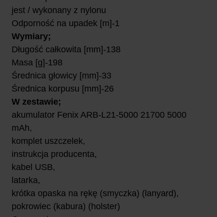
jest / wykonany z nylonu
Odporność na upadek [m]-1
Wymiary;
Długość całkowita [mm]-138
Masa [g]-198
Średnica głowicy [mm]-33
Średnica korpusu [mm]-26
W zestawie;
akumulator Fenix ARB-L21-5000 21700 5000
mAh,
komplet uszczelek,
instrukcja producenta,
kabel USB,
latarka,
krótka opaska na rękę (smyczka) (lanyard),
pokrowiec (kabura) (holster)