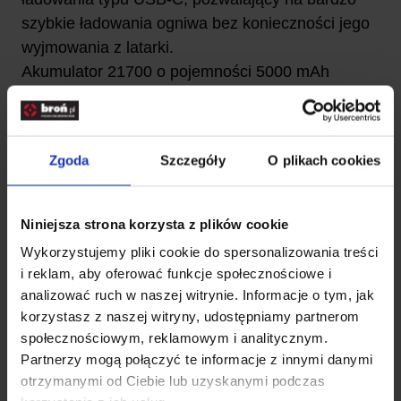
szybkie ładowania ogniwa bez konieczności jego
wyjmowania z latarki.
Akumulator 21700 o pojemności 5000 mAh
ładujemy w zaledwie 3,5 godziny!
Port USB-C umożliwia także ładowanie latarki z
przenośnego power-banku, znacznie zwiększając
Zgoda
Szczegóły
O plikach cookies
mobilność i możliwości Fenix PD40R.
Gniazdo jest zabezpieczone przed wilgocią, wodą
i pyłem gumową zatyczką.
Niniejsza strona korzysta z plików cookie
DANE TECHNICZNE;
Wykorzystujemy pliki cookie do spersonalizowania treści
Ilość trybów-6
i reklam, aby oferować funkcje społecznościowe i
Maks. czas pracy [h min]-89 h
analizować ruch w naszej witrynie. Informacje o tym, jak
Maks. strumień świetlny [lm]-3000
korzystasz z naszej witryny, udostępniamy partnerom
Maks. zasięg [m]-500
społecznościowym, reklamowym i analitycznym.
Partnerzy mogą połączyć te informacje z innymi danymi
Zastosowane technologie
otrzymanymi od Ciebie lub uzyskanymi podczas
Typ diody-Luminus SST70