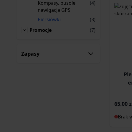
produkty
Kompasy, busole,
(4)
Kompasy, busole, nawigacja GPS
nawigacja GPS
produkty
Piersiówki
(3)
Piersiówki
produkty
Promocje
(7)
Promocje
Zapasy
Pi
e
65,00 z
Brak 