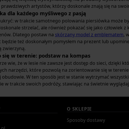
 prawdziwych artystów, którzy doskonale znają się na swoi
wka dla każdego myśliwego z pasją
ę ukryć: w trakcie samotnego polowania piersiówka może b
doskonale strzelać, ale również pokazać się jako człowiek z
enów. Dlatego postaw na
skórzany model z emblematem
, 
 będzie też doskonałym pomysłem na prezent lub upominek dl
ą zwierzyną.
b się w terenie: podstaw na kompas
ze wie, że w lesie nie zawsze jest dostęp do sieci, dzięki kt
ch narzędzi, które pozwolą na zorientowanie się w terenie
 obudowie. W ten sposób jest w stanie wytrzymać wszystkie 
ie w trakcie swoich podróży, stawiając na świetnie wygląda
O SKLEPIE
T
Sposoby dostawy
.pl