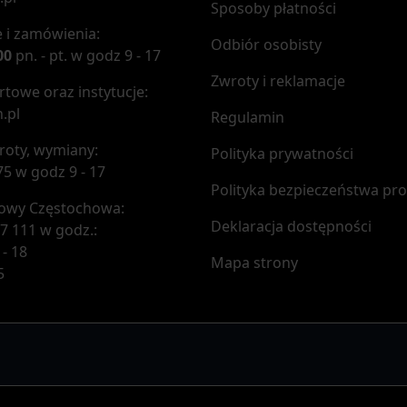
Sposoby płatności
 i zamówienia:
Odbiór osobisty
00
pn. - pt. w godz 9 - 17
Zwroty i reklamacje
towe oraz instytucje:
.pl
Regulamin
roty, wymiany:
Polityka prywatności
75 w godz 9 - 17
Polityka bezpieczeństwa pr
mowy Częstochowa:
Deklaracja dostępności
7 111 w godz.:
 - 18
Mapa strony
5