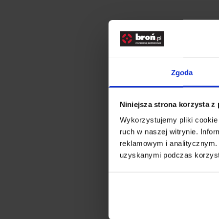
Produkty
3
Piersiów
Niemal ka
umilić ka
Zgoda
Stylizacje
Po co za
Trzeba pr
Niniejsza strona korzysta z
rozgrzać 
Wykorzystujemy pliki cookie 
170 ml. W
ruch w naszej witrynie. Inf
porcję „p
reklamowym i analitycznym. 
rozmiarow
uzyskanymi podczas korzysta
w plecaku
Piersiów
To jasne,
od tradyc
Poza tym,