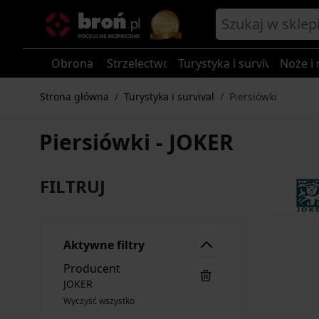
Przejdź do treści
Obrona
Strzelectwo
Turystyka i survival
Noże i 
Strona główna
/
Turystyka i survival
/
Piersiówki
Piersiówki - JOKER
FILTRUJ
Aktywne filtry
Producent
JOKER
Wyczyść wszystko