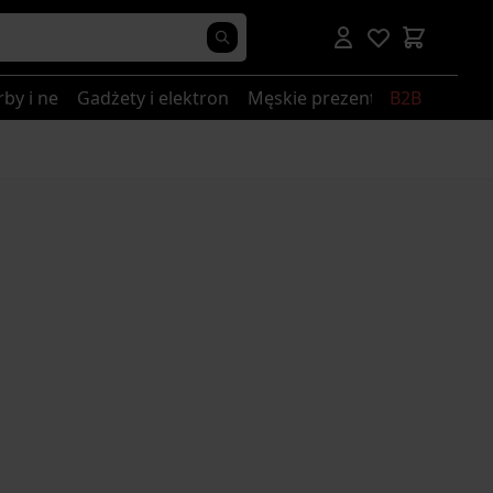
rby i nerki
Gadżety i elektronika
Męskie prezenty
B2B