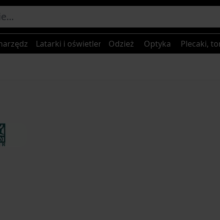
narzędzia
Latarki i oświetlenie
Odzież
Optyka
Plecaki, to