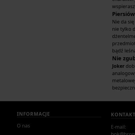
wspierasz
Piersió
Nie da si
nie tylko 
dżentelm
przedmiot
bądź leśn
Nie zgu
Joker
dobr
analogowy
metalowej
bezpieczn
INFORMACJE
KONTAK
O nas
E-mail:
bok@bron