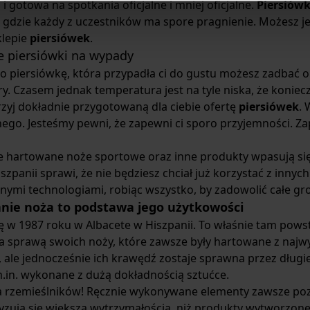
i gotowa na spotkania oficjalne i mniej oficjalne.
Piersiów
 gdzie każdy z uczestników ma spore pragnienie. Możesz j
klepie
piersiówek
.
e piersiówki na wypady
po piersiówkę, która przypadła ci do gustu możesz zadbać 
y. Czasem jednak temperatura jest na tyle niska, że koniec
jrzyj dokładnie przygotowaną dla ciebie ofertę
piersiówek
. 
nego. Jesteśmy pewni, że zapewni ci sporo przyjemności. Z
 hartowane noże sportowe oraz inne produkty wpasują się
szpanii sprawi, że nie będziesz chciał już korzystać z innych
ymi technologiami, robiąc wszystko, by zadowolić całe gr
nie noża to podstawa jego użytkowości
ię w 1987 roku w Albacete w Hiszpanii. To właśnie tam pows
a sprawą swoich noży, które zawsze były hartowane z najw
, ale jednocześnie ich krawędź zostaje sprawna przez długie
.in. wykonane z dużą dokładnością sztućce.
 rzemieślników! Ręcznie wykonywane elementy zawsze pozo
yzują się większą wytrzymałością, niż produkty wytworzon