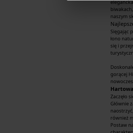
elegancka 
biwakach,
naszym s
Najlepsz
Sięgając 
łono natur
się i prze
turystycz
Doskonale
gorącej Hi
nowoczesn
Hartowa
Zaczęło s
Głównie z
naostrzyć
również m
Postaw na
charakter