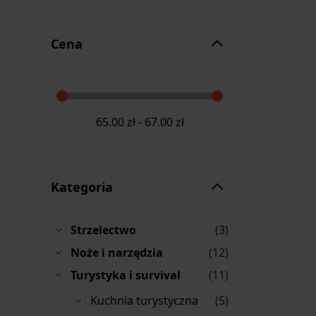
Cena
65.00
zł
-
67.00
zł
Kategoria
produkty
Strzelectwo
(3)
Strzelectwo
produkty
Noże i narzędzia
(12)
Noże i narzędzia
produkty
Turystyka i survival
(11)
Turystyka i survival
produkty
Kuchnia turystyczna
(5)
Kuchnia turystyczna