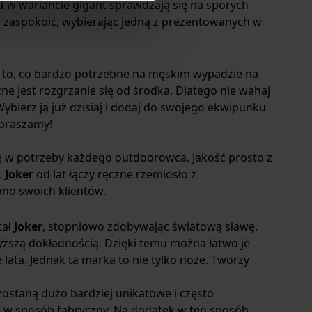
ki
w wariancie gigant sprawdzają się na sporych
e zaspokoić, wybierając jedną z prezentowanych w
o to, co bardzo potrzebne na męskim wypadzie na
zne jest rozgrzanie się od środka. Dlatego nie wahaj
Wybierz ją już dzisiaj i dodaj do swojego ekwipunku
apraszamy!
 w potrzeby każdego outdoorowca. Jakość prosto z
.
Joker
od lat łączy ręczne rzemiosło z
ono swoich klientów.
tał
Joker
, stopniowo zdobywając światową sławę.
yższą dokładnością. Dzięki temu można łatwo je
 lata. Jednak ta marka to nie tylko noże. Tworzy
staną dużo bardziej unikatowe i często
e w sposób fabryczny. Na dodatek w ten sposób