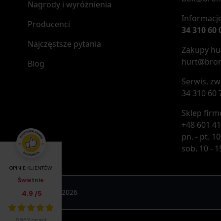
Nagrody i wyróżnienia
Informacje
Producenci
34 310 60 
Najczęstsze pytania
Zakupy hur
hurt@bron
Blog
Serwis, zw
34 310 60 
Sklep fir
+48 601 41
pn. - pt. 10
sob. 10 - 1
OPINIE KLIENTÓW
Świetnie
Broń.pl © 2026
Średnia ocena klientów:
4.9
/
5
Łącznie opinii:
6952 opinii