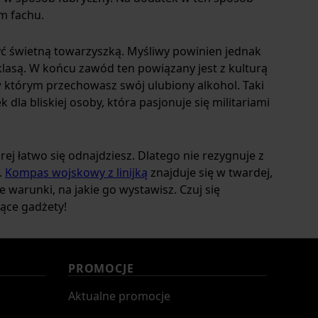
m fachu.
yć świetną towarzyszką. Myśliwy powinien jednak
 klasą. W końcu zawód ten powiązany jest z kulturą
w którym przechowasz swój ulubiony alkohol. Taki
a bliskiej osoby, która pasjonuje się militariami
órej łatwo się odnajdziesz. Dlatego nie rezygnuje z
.
Kompas wojskowy z linijką
znajduje się w twardej,
warunki, na jakie go wystawisz. Czuj się
jące gadżety!
PROMOCJE
Aktualne promocje