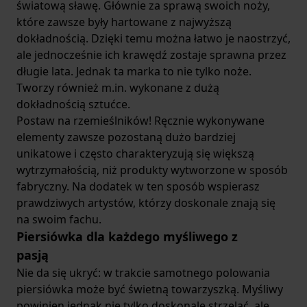
światową sławę. Głównie za sprawą swoich noży,
które zawsze były hartowane z najwyższą
dokładnością. Dzięki temu można łatwo je naostrzyć,
ale jednocześnie ich krawędź zostaje sprawna przez
długie lata. Jednak ta marka to nie tylko noże.
Tworzy również m.in. wykonane z dużą
dokładnością sztućce.
Postaw na rzemieślników! Ręcznie wykonywane
elementy zawsze pozostaną dużo bardziej
unikatowe i często charakteryzują się większą
wytrzymałością, niż produkty wytworzone w sposób
fabryczny. Na dodatek w ten sposób wspierasz
prawdziwych artystów, którzy doskonale znają się
na swoim fachu.
Piersiówka dla każdego myśliwego z
pasją
Nie da się ukryć: w trakcie samotnego polowania
piersiówka może być świetną towarzyszką. Myśliwy
powinien jednak nie tylko doskonale strzelać, ale