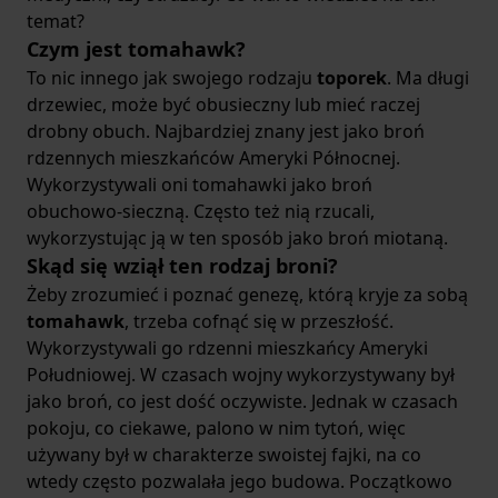
temat?
Czym jest tomahawk?
To nic innego jak swojego rodzaju
toporek
. Ma długi
drzewiec, może być obusieczny lub mieć raczej
drobny obuch. Najbardziej znany jest jako broń
rdzennych mieszkańców Ameryki Północnej.
Wykorzystywali oni tomahawki jako broń
obuchowo-sieczną. Często też nią rzucali,
wykorzystując ją w ten sposób jako broń miotaną.
Skąd się wziął ten rodzaj broni?
Żeby zrozumieć i poznać genezę, którą kryje za sobą
tomahawk
, trzeba cofnąć się w przeszłość.
Wykorzystywali go rdzenni mieszkańcy Ameryki
Południowej. W czasach wojny wykorzystywany był
jako broń, co jest dość oczywiste. Jednak w czasach
pokoju, co ciekawe, palono w nim tytoń, więc
używany był w charakterze swoistej fajki, na co
wtedy często pozwalała jego budowa. Początkowo