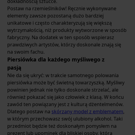
dokładnością sztućce.
Postaw na rzemieślników! Ręcznie wykonywane
elementy zawsze pozostaną dużo bardziej
unikatowe i często charakteryzują się większą
wytrzymałością, niż produkty wytworzone w sposób
fabryczny. Na dodatek w ten sposób wspierasz
prawdziwych artystów, którzy doskonale znają się
na swoim fachu.
Piersiówka dla każdego myśliwego z
pasją
Nie da się ukryć: w trakcie samotnego polowania
piersiówka może być świetną towarzyszką. Myśliwy
powinien jednak nie tylko doskonale strzelać, ale
również pokazać się jako człowiek z klasą. W końcu
zawód ten powiązany jest z kulturą dżentelmenów.
Dlatego postaw na
skórzany model z emblematem
,
w którym przechowasz swój ulubiony alkohol. Taki
przedmiot będzie też doskonałym pomysłem na
prezent lub upominek dla bliskiej osoby, która