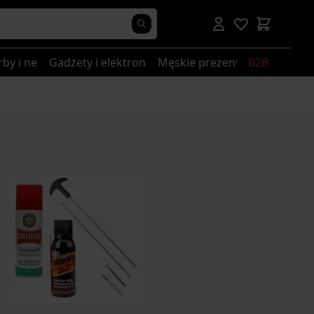
rby i nerki
Gadżety i elektronika
Męskie prezenty
B2B