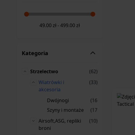
49.00
zł
-
499.00
zł
Kategoria
produkty
Strzelectwo
(62)
Strzelectwo
produkty
Wiatrówki i
(33)
Wiatrówki i akcesoria
akcesoria
produkty
Dwójnogi
(16)
Dwójnogi
produkty
Szyny i montaże
(17)
Szyny i montaże
produkty
Airsoft,ASG, repliki
(10)
Airsoft,ASG, repliki broni
broni