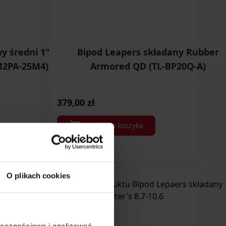
wy średni 1"/11mm
Bipod Leapers składany Rubber
M2PA-25M4)
Armored QD (TL-BP20Q-A)
379,00 zł
Dodaj do koszyka
O plikach cookies
ołecznościowe i analizować