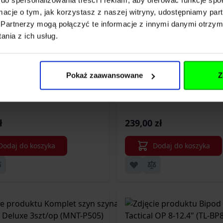
ormacje o tym, jak korzystasz z naszej witryny, udostępniamy p
Partnerzy mogą połączyć te informacje z innymi danymi otrzym
nia z ich usług.
ż jednoczęściowy wysoki Leapers
Bipod Leapers skład
Pokaż zaawansowane
Z
1"/11 mm
10.2" (TL-
ł
239,00 zł
Dodaj do koszyka
Dodaj do koszyka