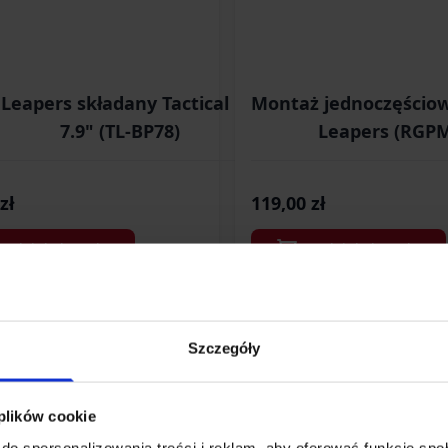
Leapers składany Tactical OP 6.1-
Montaż jednoczęścio
7.9" (TL-BP78)
Leapers (RGP
zł
119,00 zł
Dodaj do koszyka
Dodaj do koszyka
Szczegóły
 plików cookie
do spersonalizowania treści i reklam, aby oferować funkcje sp