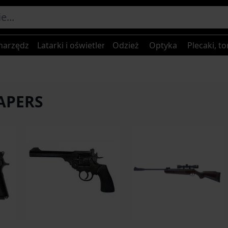
narzędzia
Latarki i oświetlenie
Odzież
Optyka
Plecaki, to
EAPERS