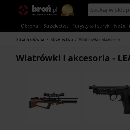
Przejdź do treści
Obrona
Strzelectwo
Turystyka i survival
Noże i 
Strona główna
/
Strzelectwo
/
Wiatrówki i akcesoria
Wiatrówki i akcesoria - L