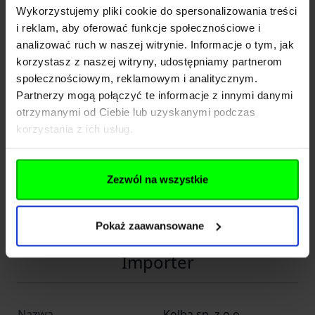
Wykorzystujemy pliki cookie do spersonalizowania treści
Producent
i reklam, aby oferować funkcje społecznościowe i
analizować ruch w naszej witrynie. Informacje o tym, jak
korzystasz z naszej witryny, udostępniamy partnerom
Nazwa
Leapers, Inc.
społecznościowym, reklamowym i analitycznym.
Partnerzy mogą połączyć te informacje z innymi danymi
Kraj
USA
otrzymanymi od Ciebie lub uzyskanymi podczas
korzystania z ich usług.
Adres
Capitol Street
Kod pocztowy
32700
Zezwól na wszystkie
Miasto
Livonia, MI
E-mail
customer.service@utgins.com
Pokaż zaawansowane
Importer
Nazwa
Kolba sp. z o.o.