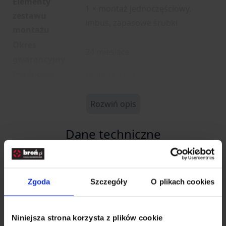
Elementy
1 × montaż jednoczęściowy,
zestawu
imbus, zapasowe śrubki
montażu
Okres
24 miesiące
gwarancyjny
Producent
Leapers, USA
Rozwiń opis
Dane techniczne
Kod SKU
KOL.072-059
Zgoda
Szczegóły
O plikach cookies
SymbolProducenta
RGPM2PA-25H4
Producent
LEAPERS
Niniejsza strona korzysta z plików cookie