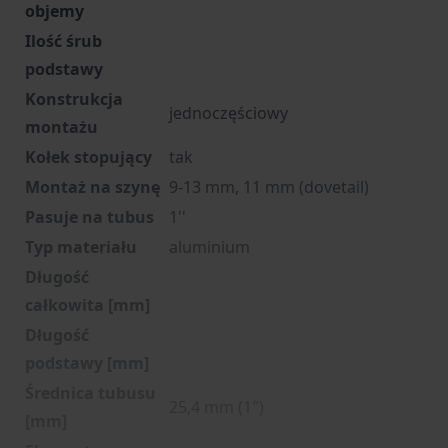
objemy
Ilość śrub
podstawy
Konstrukcja
jednoczęściowy
montażu
Kołek stopujący
tak
Montaż na szynę
9-13 mm, 11 mm (dovetail)
Pasuje na tubus
1''
Typ materiału
aluminium
Długość
całkowita [mm]
Długość
podstawy [mm]
Średnica tubusu
25,4 mm (1″)
[mm]