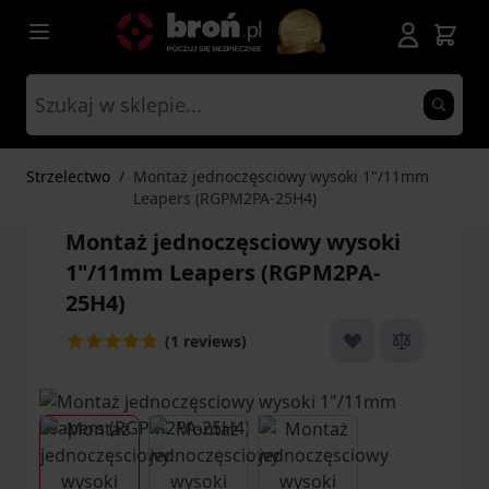
Przejdź do treści
Strzelectwo
/
Montaż jednoczęsciowy wysoki 1"/11mm
Leapers (RGPM2PA-25H4)
Montaż jednoczęsciowy wysoki
1"/11mm Leapers (RGPM2PA-
25H4)
(1 reviews)
View larger image
View larger image
View larger image