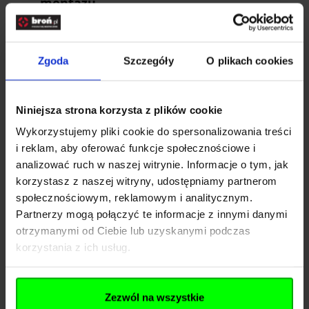
montażu
Planujesz wejście do jaskini lub innego
ciemnego miejsca? A może po prostu
cenisz sobie moc swojej latarki? Niezależnie
Zgoda
Szczegóły
O plikach cookies
od powodów, za pomocą
montażu marki
Fenix
skutecznie zmienisz posiadaną już
lampę w taką, którą będziesz mógł nosić na
Niniejsza strona korzysta z plików cookie
głowie. Wykonany z materiału oraz plastiku
Wykorzystujemy pliki cookie do spersonalizowania treści
przedmiot doskonale dopasuje się do
i reklam, aby oferować funkcje społecznościowe i
kształtu Twojej głowy i będzie nie mniej
analizować ruch w naszej witrynie. Informacje o tym, jak
skuteczny, niż profesjonalny sprzęt do np.
korzystasz z naszej witryny, udostępniamy partnerom
eksploracji jaskiń.
społecznościowym, reklamowym i analitycznym.
Jak przymocować latarkę do broni?
Partnerzy mogą połączyć te informacje z innymi danymi
Jeśli jesteś myśliwym, Twoja latarka
otrzymanymi od Ciebie lub uzyskanymi podczas
powinna być dobrze przymocowana do
korzystania z ich usług.
broni. Nie może nawet drgnąć! W takiej
sytuacji dobrze zrobisz, wybierając montaż
magnetyczny. Posiada on dwa magnesy
Zezwól na wszystkie
neodymowe, zaliczane do tych