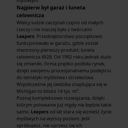
myśliwym.
Najpierw był garaż i luneta
celownicza
Wielcy ludzie zaczynali często od małych
rzeczy i nie inaczej było z twórcami
Leapers
. Przedsiębiorstwo początkowo
funkcjonowało w garażu, gdzie został
stworzony pierwszy produkt: luneta
celownicza 4X28. Od 1992 roku jednak dużo
się zmieniło. Firma prędko podbiła rynek,
dzięki swojemu procesjonalnemu podejściu
do tematyki myślistwa i strzelectwa.
Współcześnie jej siedziba znajdująca się w
Michigan to blisko 14 tys. m².
Poznaj kompleksowe rozwiązania, dzięki
którym polowanie już nigdy nie będzie takie
samo.
Leapers
od lat stara się wznieść życie
myśliwych na wyższy poziom. Jeśli
spróbujesz, nie oprzesz się ich