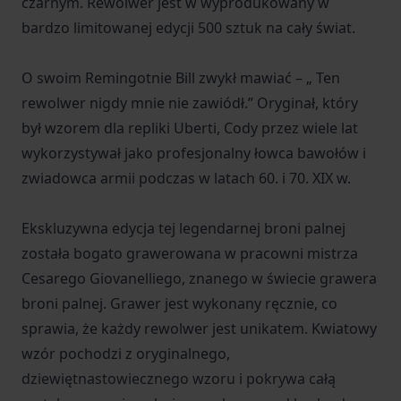
czarnym. Rewolwer jest w wyprodukowany w
bardzo limitowanej edycji 500 sztuk na cały świat.
O swoim Remingotnie Bill zwykł mawiać – „ Ten
rewolwer nigdy mnie nie zawiódł.” Oryginał, który
był wzorem dla repliki Uberti, Cody przez wiele lat
wykorzystywał jako profesjonalny łowca bawołów i
zwiadowca armii podczas w latach 60. i 70. XIX w.
Ekskluzywna edycja tej legendarnej broni palnej
została bogato grawerowana w pracowni mistrza
Cesarego Giovanelliego, znanego w świecie grawera
broni palnej. Grawer jest wykonany ręcznie, co
sprawia, że każdy rewolwer jest unikatem. Kwiatowy
wzór pochodzi z oryginalnego,
dziewiętnastowiecznego wzoru i pokrywa całą