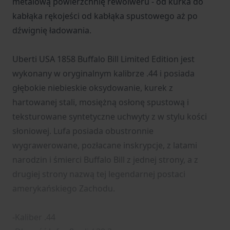
metalową powierzchnię rewolweru - od kurka do
kabłąka rękojeści od kabłąka spustowego aż po
dźwignię ładowania.
Uberti USA 1858 Buffalo Bill Limited Edition jest
wykonany w oryginalnym kalibrze .44 i posiada
głębokie niebieskie oksydowanie, kurek z
hartowanej stali, mosiężną osłonę spustową i
teksturowane syntetyczne uchwyty z w stylu kości
słoniowej. Lufa posiada obustronnie
wygrawerowane, pozłacane inskrypcje, z latami
narodzin i śmierci Buffalo Bill z jednej strony, a z
drugiej strony nazwą tej legendarnej postaci
amerykańskiego Zachodu.
-Kaliber .44