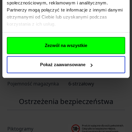
społecznościowym, reklamowym i analitycznym.
Partnerzy mogą połączyć te informacje z innymi danymi
Długość Lufy (cale)
7" - 8"
otrzymanymi od Ciebie lub uzyskanymi podczas
Mechanizm spustowy
single action (sa)
korzystania z ich usług.
Kaliber
.44
Zezwól na wszystkie
Szkielet
stalowy zamknięty
Wykończenie
grawerowane
Pokaż zaawansowane
Skok Gwintu
1:18
Pojemność magazynka
6-strzałowy
Ostrzeżenia bezpieczeństwa
Piktogramy