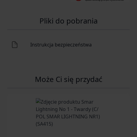
Pliki do pobrania
Instrukcja bezpieczeństwa
Może Ci się przydać
Navigating through the elements of the carousel is possib
Press to skip carousel
Press to go to carousel navigation