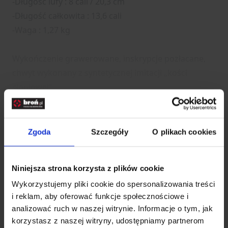
-Długość lufy : 8 cali / 20,3 cm
-Długość całkowita : 13,6 cali
-Waga : 1,27 kg
Wykończenie grawerowane, inskrypcje pozłacane,
chwyt wykonany z syntetycznej imitacji „kości
słoniowej”
Rozwiń opis
Zgoda
Szczegóły
O plikach cookies
Dane techniczne
Niniejsza strona korzysta z plików cookie
Kod SKU
0107000L24G47
Wykorzystujemy pliki cookie do spersonalizowania treści
i reklam, aby oferować funkcje społecznościowe i
EAN
5902944132739
analizować ruch w naszej witrynie. Informacje o tym, jak
korzystasz z naszej witryny, udostępniamy partnerom
Producent
UBERTI