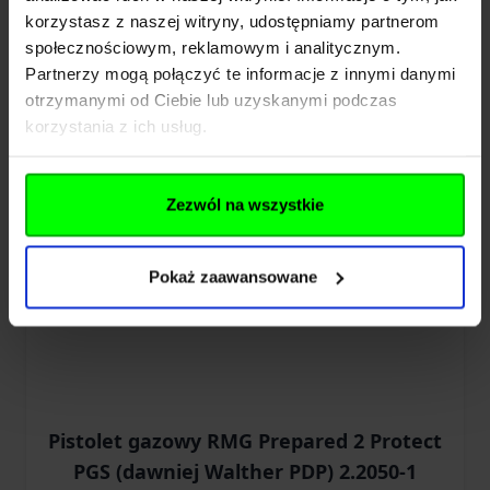
(2.2012)
korzystasz z naszej witryny, udostępniamy partnerom
społecznościowym, reklamowym i analitycznym.
30,00 zł
Partnerzy mogą połączyć te informacje z innymi danymi
otrzymanymi od Ciebie lub uzyskanymi podczas
Dodaj do koszyka
korzystania z ich usług.
Zezwól na wszystkie
Pokaż zaawansowane
Pistolet gazowy RMG Prepared 2 Protect
PGS (dawniej Walther PDP) 2.2050-1