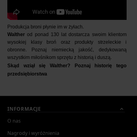
Produkcja broni płynie im w żyłach.
Walther
od ponad 130 lat dostarcza swoim klientom
wysokiej klasy broń oraz produkty strzeleckie i
obronne.
Poznaj niemiecką jakość, dedykowaną
wszystkim miłośnikom sprzętu z historią i duszą.
Skąd wziął się Walther?
Poznaj historię tego
przedsiębiorstwa
Turyngia w Niemczech od zawsze związana jest z
kowalstwem.
Nie bez przyczyny - to na tym terenie znajdują się
INFORMACJE
cenne złoża rudy żelaza. August Theodor
Walther
był
jednym z rzemieślników, pracujących wówczas przy
O nas
produkcji broni. Jednak dopiero jego syn w 1886 roku
stworzył przedsiębiorstwo, które istnieje do dzisiaj.
Nagrody i wyróżnienia