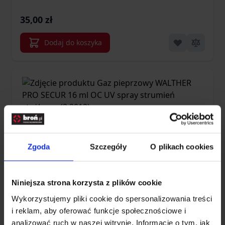
35,00 zł
Dodaj do koszyka
Zgoda
Szczegóły
O plikach cookies
Niniejsza strona korzysta z plików cookie
Gaz pieprzowy WALTHER PRO SECUR 16
Wykorzystujemy pliki cookie do spersonalizowania treści
i reklam, aby oferować funkcje społecznościowe i
ml OC UV spray strumień stożkowy
analizować ruch w naszej witrynie. Informacje o tym, jak