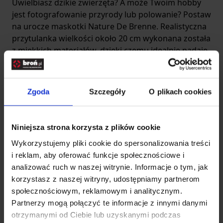
Uwielbiasz dzikie zwierzęta? A może Twoim hobby
jest fotografowanie przyrody lub polowanie? Postaw
na urocze
maskotki Nature De Brenne
. Realistyczna
przytulanka wielkości około 20 cm wykonana została
z miękkich materiałów, dzięki czemu idealnie nadaje
się na upominek. Dodatkową atrakcją jest fakt, że po
naciśnięciu mechanizmu zabawka wydaje dźwięki
imitujące określone zwierzę. W naszym sklepie
Zgoda
Szczegóły
O plikach cookies
znajdziesz pluszowego dzika, sowę, koziorożca,
szopa, królika i niedźwiedzia, a nawet żółwia.
Sympatyczna przytulanka może zostać ulubionym
Niniejsza strona korzysta z plików cookie
pluszakiem do zabawy lub dekoracją pokoju.
Wykorzystujemy pliki cookie do spersonalizowania treści
Firma Nature De Brenne ma w swojej ofercie także
i reklam, aby oferować funkcje społecznościowe i
inne gadżety odpowiednie na prezent dla miłośnika
analizować ruch w naszej witrynie. Informacje o tym, jak
dzikiej przyrody. Urocze breloczki, zabawne czapki i
korzystasz z naszej witryny, udostępniamy partnerom
szaliki, a także ciepłe kapcie z motywem dzika to
społecznościowym, reklamowym i analitycznym.
rewelacyjny pomysł na upominek na każdą okazję.
Partnerzy mogą połączyć te informacje z innymi danymi
Przydatne i praktyczne gadżety dla fanów
otrzymanymi od Ciebie lub uzyskanymi podczas
outdooru