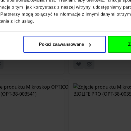
ormacje o tym, jak korzystasz z naszej witryny, udostępniamy p
raty biologiczne do mikroskopu -
Preparaty biologiczn
Partnerzy mogą połączyć te informacje z innymi danymi otrzym
MIA CZŁOWIEKA (OPT-38-000657)
ZOOLOGIA (OPT
nia z ich usług.
ł
74,99 zł
Pokaż zaawansowane
Z
Dodaj do koszyka
Dodaj do koszyka