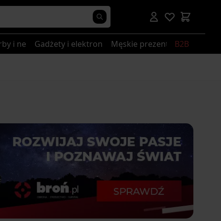
rby i nerki
Gadżety i elektronika
Męskie prezenty
B2B