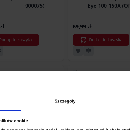
000075)
Eye 100-150X (O
zł
69,99 zł
Dodaj do koszyka
Dodaj do koszyka
Szczegóły
 plików cookie
do spersonalizowania treści i reklam, aby oferować funkcje sp