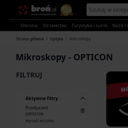
Przejdź do treści
Obrona
Strzelectwo
Turystyka i survival
Noże i 
Strona główna
/
Optyka
/
Mikroskopy
Mikroskopy - OPTICON
FILTRUJ
Aktywne filtry
Producent
OPTICON
Wyczyść wszystko