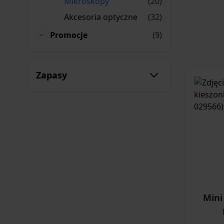
produkty
Mikroskopy
(20)
Mikroskopy
produkty
Akcesoria optyczne
(32)
Akcesoria optyczne
produkty
Promocje
(9)
Promocje
Zapasy
Mini