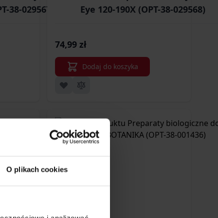
PT-38-029567)
Eye 120-190X (OPT-38-029568)
74,99 zł
Dodaj do koszyka
O plikach cookies
ołecznościowe i analizować