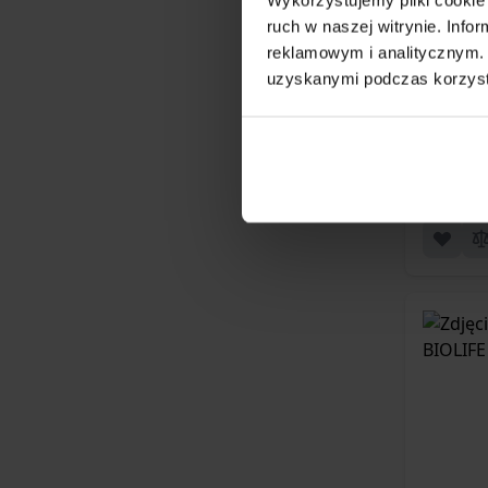
ruch w naszej witrynie. Inf
Prepa
reklamowym i analitycznym. 
ANATO
uzyskanymi podczas korzysta
74,99 z