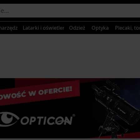
narzędzia
Latarki i oświetlenie
Odzież
Optyka
Plecaki, to