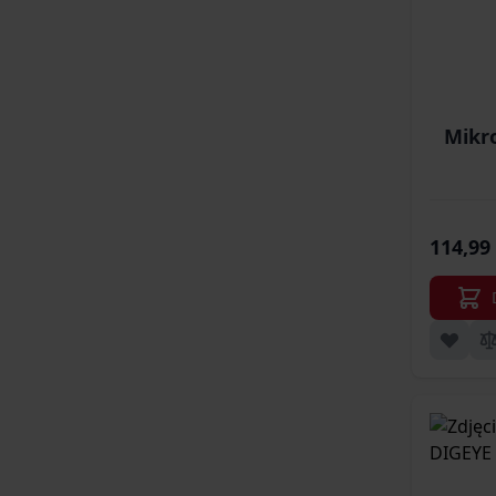
Mikr
114,99 