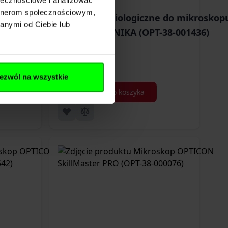
artnerom społecznościowym,
e do mikroskopu -
Preparaty biologiczne do mikroskopu
anymi od Ciebie lub
-38-001435)
BOTANIKA (OPT-38-001436)
74,99 zł
ezwól na wszystkie
Dodaj do koszyka