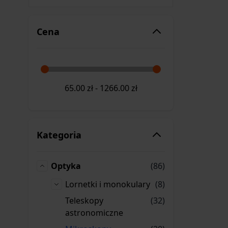
Cena
65.00
zł
-
1266.00
zł
Kategoria
produkty
Optyka
(86)
Optyka
produkty
Lornetki i monokulary
(8)
Lornetki i monokulary
produkty
Teleskopy
(32)
Teleskopy astronomiczne
astronomiczne