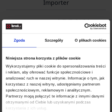
Importer
INFINITY FUND Sp z o. o.
Nazwa
SK
Kraj
Polska
Zgoda
Szczegóły
O plikach cookies
Adres
Jana Długosza 42-46
Kod pocztowy
51-162
Niniejsza strona korzysta z plików cookie
Wykorzystujemy pliki cookie do spersonalizowania treści
Miasto
Wrocław
i reklam, aby oferować funkcje społecznościowe i
E-mail
b2b@gfcorp.pl
analizować ruch w naszej witrynie. Informacje o tym, jak
korzystasz z naszej witryny, udostępniamy partnerom
Telefon
(+48) 71 778 81 12
społecznościowym, reklamowym i analitycznym.
Partnerzy mogą połączyć te informacje z innymi danymi
Pliki do pobrania
otrzymanymi od Ciebie lub uzyskanymi podczas
korzystania z ich usług.