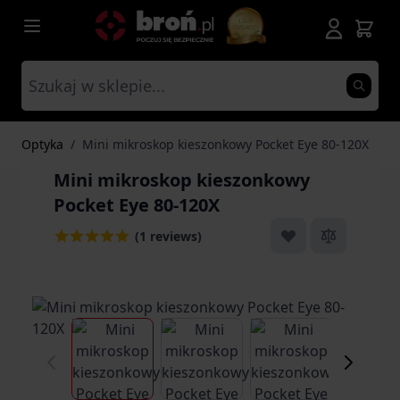
Przejdź do treści
Optyka
/
Mini mikroskop kieszonkowy Pocket Eye 80-120X
Mini mikroskop kieszonkowy
Pocket Eye 80-120X
(1 reviews)
View larger image
View larger image
View larger ima
Vi