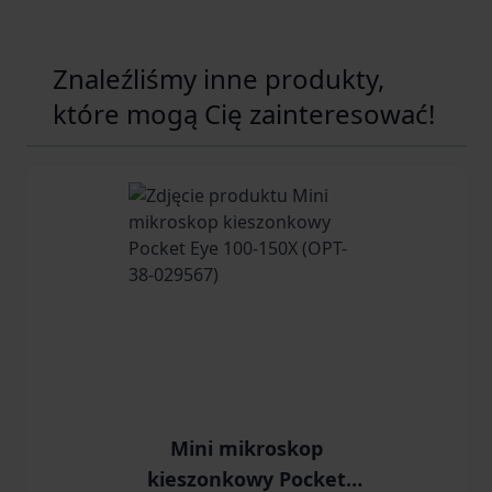
Znaleźliśmy inne produkty,
które mogą Cię zainteresować!
Navigating through the elements of the carousel is possib
Press to skip carousel
Press to go to carousel navigation
Mini mikroskop
kieszonkowy Pocket