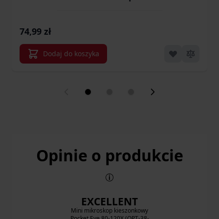
ANATOMIA CZŁOWIEKA
(OPT-38-000657)
74,99 zł
Dodaj do koszyka
Opinie o produkcie
EXCELLENT
Mini mikroskop kieszonkowy
Pocket Eye 80-120X (OPT-38-