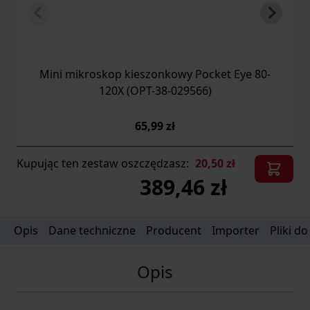
Mini mikroskop kieszonkowy Pocket Eye 80-
120X (OPT-38-029566)
65,99 zł
Kupując ten zestaw oszczędzasz:
20,50 zł
389,46 zł
Opis
Dane techniczne
Producent
Importer
Pliki d
Opis