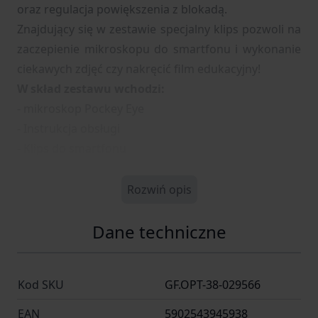
oraz regulacja powiększenia z blokadą.
Znajdujący się w zestawie specjalny klips pozwoli na
zaczepienie mikroskopu do smartfonu i wykonanie
ciekawych zdjęć czy nakręcić film edukacyjny!
W skład zestawu wchodzi:
- mikroskop Pockey Eye
- Instrukcja obsługi
- Klips do smartfonu
Rozwiń opis
Dane techniczne
Kod SKU
GF.OPT-38-029566
EAN
5902543945938