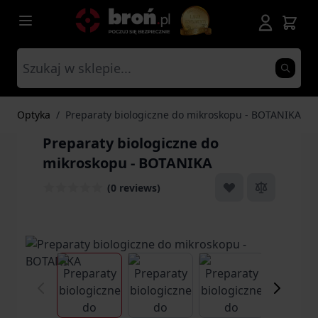
Przejdź do treści
Optyka
/
Preparaty biologiczne do mikroskopu - BOTANIKA
Preparaty biologiczne do
mikroskopu - BOTANIKA
(0 reviews)
View larger image
View larger image
View larger ima
Vi