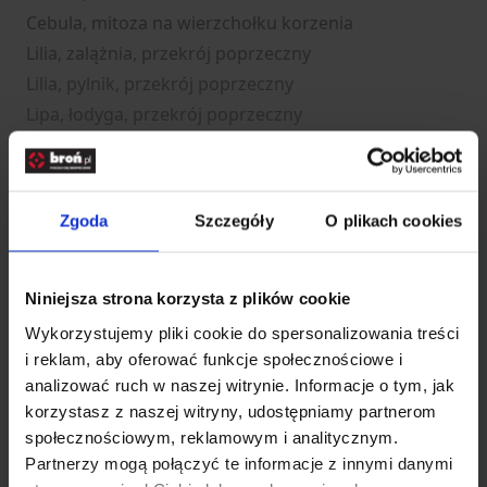
Cebula, mitoza na wierzchołku korzenia
Lilia, zalążnia, przekrój poprzeczny
Lilia, pylnik, przekrój poprzeczny
Lipa, łodyga, przekrój poprzeczny
Bób, korzeń, przekrój poprzeczny
Paprotnik, liść, przekrój
Dynia, łodyga, przekrój poprzeczny
Zgoda
Szczegóły
O plikach cookies
Por
Bawełna, łodyga, przekrój podłużny
Sosna, łodyga, przekrój poprzeczny
Niniejsza strona korzysta z plików cookie
Sosna, liść, przekrój poprzeczny
Wykorzystujemy pliki cookie do spersonalizowania treści
Bambus, łodyga, przekrój poprzeczny
i reklam, aby oferować funkcje społecznościowe i
analizować ruch w naszej witrynie. Informacje o tym, jak
Oliwnik srebrzysty
korzystasz z naszej witryny, udostępniamy partnerom
Bawełna, liść, przekrój poprzeczny
społecznościowym, reklamowym i analitycznym.
Liść, przekrój poprzeczny
Partnerzy mogą połączyć te informacje z innymi danymi
Lilia, pyłek