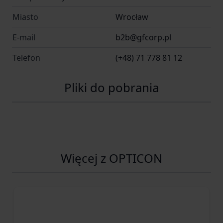
nie musimy się już tylko opierać na ilustracjach i
Miasto
Wrocław
zdjęciach dostępnych w encyklopediach, lub
E-mail
b2b@gfcorp.pl
książkach od biologi.
Dzięki zestawowi Botanica
Opticon możemy prowadzić samodzielne
Telefon
(+48) 71 778 81 12
obserwacje otaczającego nas świata roślin.
Pliki do pobrania
Więcej z OPTICON