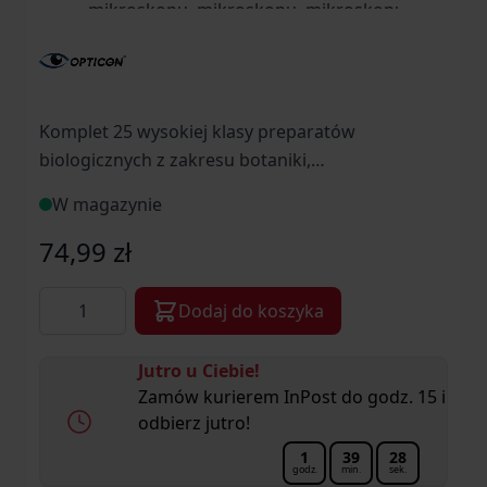
Komplet 25 wysokiej klasy preparatów
biologicznych z zakresu botaniki,
przeznaczonych do oglądania pod mikroskopem
W magazynie
74,99 zł
Ilość
Dodaj do koszyka
Jutro u Ciebie!
Zamów kurierem InPost do godz. 15 i
odbierz jutro!
1
39
27
godz.
min.
sek.