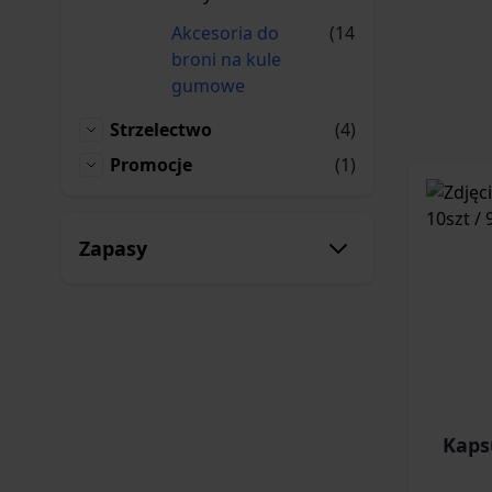
produkty
Akcesoria do
(14)
broni na kule
Akcesoria do broni na kule gumowe
gumowe
produkty
Strzelectwo
(4)
Strzelectwo
produktów
Promocje
(1)
Promocje
Zapasy
Kaps