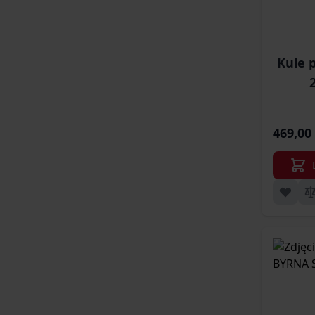
Kule 
469,00 