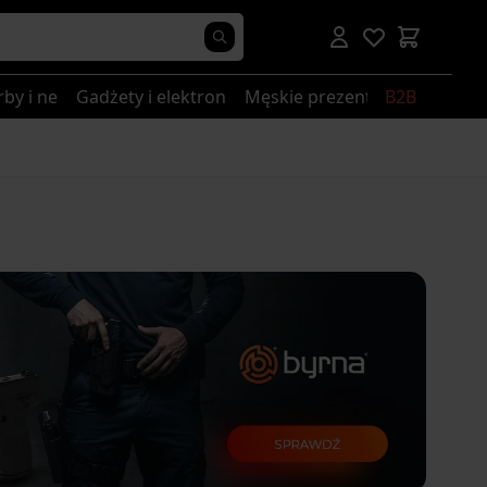
rby i nerki
Gadżety i elektronika
Męskie prezenty
B2B