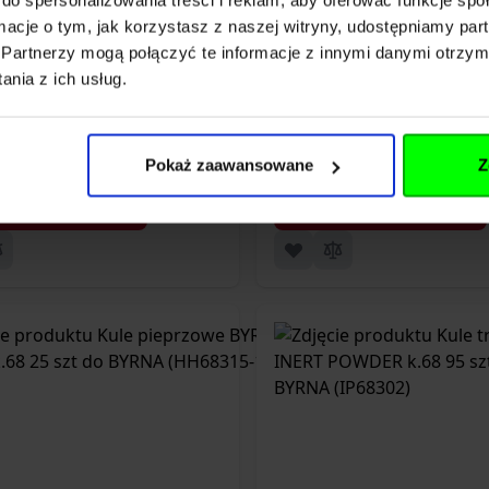
ormacje o tym, jak korzystasz z naszej witryny, udostępniamy p
ra do BYRNA SD/SDXL/LE - kydex
Magazynek do BYRNA
Partnerzy mogą połączyć te informacje z innymi danymi otrzym
l 2 INJECTED prawor. (BH68370)
kul kal.68 (
nia z ich usług.
zł
199,00 zł
Pokaż zaawansowane
Z
Dodaj do koszyka
Dodaj do koszyka