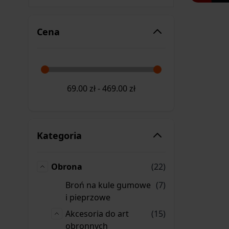
Cena
69.00
zł
-
469.00
zł
Kategoria
produkty
Obrona
(22)
Obrona
produkty
Broń na kule gumowe
(7)
Broń na kule gumowe i pieprzowe
i pieprzowe
produkty
Akcesoria do art
(15)
Akcesoria do art obronnych
obronnych