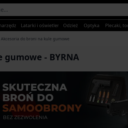
narzędzia
Latarki i oświetlenie
Odzież
Optyka
Plecaki, to
Akcesoria do broni na kule gumowe
le gumowe - BYRNA