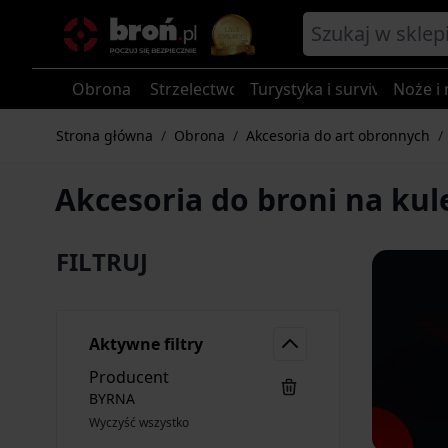
Przejdź do treści
Obrona
Strzelectwo
Turystyka i survival
Noże i 
Strona główna
/
Obrona
/
Akcesoria do art obronnych
/
Akcesoria do broni na ku
FILTRUJ
Aktywne filtry
Producent
BYRNA
Wyczyść wszystko