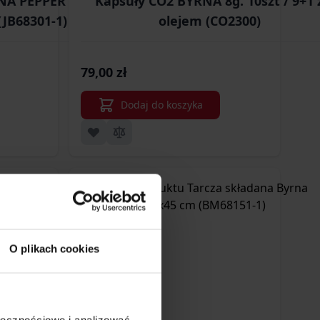
NA PEPPER k.68 5
Kapsuły CO2 BYRNA 8g. 10szt / 9+1 
(JB68301-1)
olejem (CO2300)
79,00 zł
Dodaj do koszyka
O plikach cookies
ołecznościowe i analizować