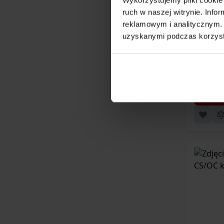
ruch w naszej witrynie. Inf
Kabu
reklamowym i analitycznym. 
Leve
uzyskanymi podczas korzysta
399,00 