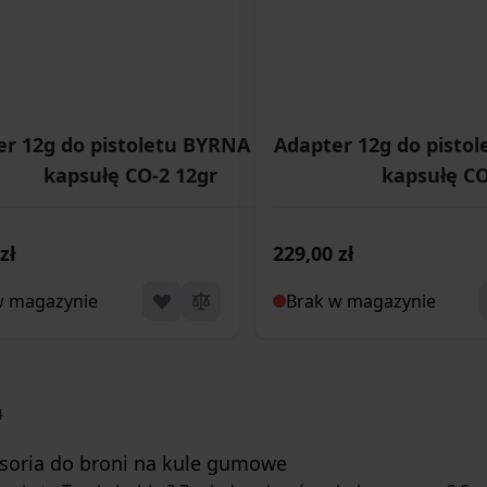
r 12g do pistoletu BYRNA SD - na
Adapter 12g do pisto
kapsułę CO-2 12gr
kapsułę CO
zł
229,00 zł
w magazynie
Brak w magazynie
4
soria do broni na kule gumowe