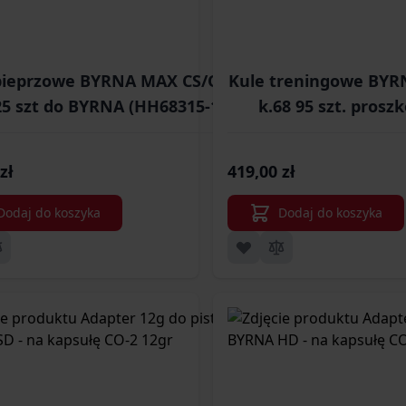
pieprzowe BYRNA MAX CS/OC k.68
Kule treningowe BY
25 szt do BYRNA (HH68315-1)
k.68 95 szt. pros
(IP683
zł
419,00 zł
Dodaj do koszyka
Dodaj do koszyka