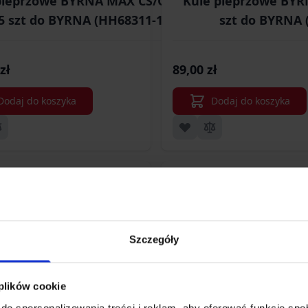
pieprzowe BYRNA MAX CS/OC k.68
Kule pieprzowe BYR
5 szt do BYRNA (HH68311-1)
szt do BYRNA 
zł
89,00 zł
Dodaj do koszyka
Dodaj do koszyka
Szczegóły
 plików cookie
do spersonalizowania treści i reklam, aby oferować funkcje sp