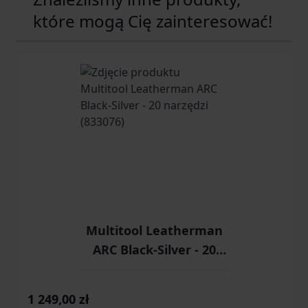
które mogą Cię zainteresować!
Navigating through the elements of the carousel is possib
Press to skip carousel
Press to go to carousel navigation
Multitool Leatherman
ARC Black-Silver - 20
narzędzi (833076)
1 249,00 zł