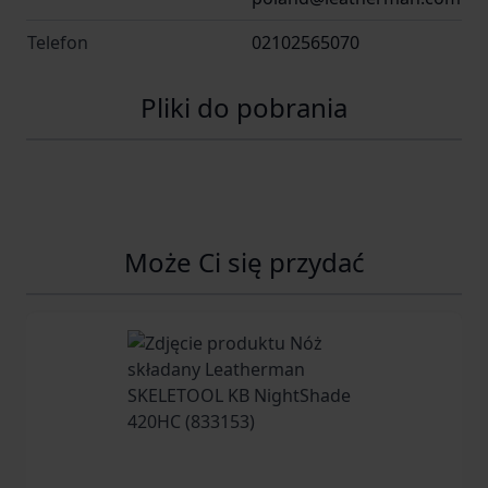
Telefon
02102565070
Pliki do pobrania
Może Ci się przydać
Navigating through the elements of the carousel is possib
Press to skip carousel
Press to go to carousel navigation