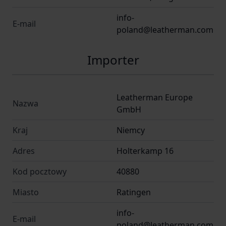
Gwarancja 25 lat!
info-
Producent:
Leatherman, USA
E-mail
poland@leatherman.com
Importer
Leatherman Europe
Nazwa
GmbH
Kraj
Niemcy
Adres
Holterkamp 16
Kod pocztowy
40880
Miasto
Ratingen
info-
E-mail
poland@leatherman.com