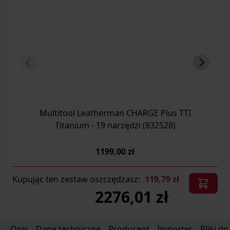
Multitool Leatherman CHARGE Plus TTI
Titanium - 19 narzędzi (832528)
1199,00 zł
Kupując ten zestaw oszczędzasz:
119,79 zł
2276,01 zł
Opis
Dane techniczne
Producent
Importer
Pliki d