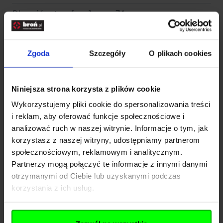
klips umożliwiający przypięcie toola za paskiem
Długość ostrza [mm]
74
lub o krawędź kieszeni oraz zestaw dziewięciu
bitów (wkrętaków).
Stal ostrza
Stal nierdzewna
Funkcje:
Zgoda
Szczegóły
O plikach cookies
Długość złożony (mm)
Od 81 do 100
1. Kombinerki płaskie
kombinerki, przecinak
2. Kombinerki standardowe
do drutu, obciskacz do
Niniejsza strona korzysta z plików cookie
3. Przecinak do drutu twardego (wymienny)
izolacji, przyrząd do
Wykorzystujemy pliki cookie do spersonalizowania treści
5. Przyrząd do zdejmowania izolacji
zdejmowania izolacji,
i reklam, aby oferować funkcje społecznościowe i
gniazdo na bity,
6. Ostrze nożowe gładkie ze stali nierdzewnej
analizować ruch w naszej witrynie. Informacje o tym, jak
nożyczki, piła, otwieracz
korzystasz z naszej witryny, udostępniamy partnerom
S30V (otwierane jedną ręką)
do puszek, otwieracz do
Funkcje
społecznościowym, reklamowym i analitycznym.
7. Ostrze nożowe ząbkowane ze stali nierdzewnej
kapsli, miarka, ostrze
Partnerzy mogą połączyć te informacje z innymi danymi
gładkie, ostrze
420HC (otwierane jedną ręką)
otrzymanymi od Ciebie lub uzyskanymi podczas
ząbkowane, śrubokręt
8. Piła do drewna
korzystania z ich usług.
płaski, śrubokręt
9. Sprężynujące nożyczki
krzyżakowy, gniazdo na
wymienne bity, klucz
10. Hak tnący