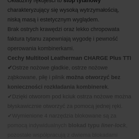
Okładziny rękojeści to
stop tytanowy
charakteryzujący się wysoką wytrzymałością,
niską masą i estetycznym wyglądem.
Brak ostrych krawędzi oraz lekko chropowata
faktura tytanu zapewniają wygodę i pewność
operowania kombinerkami.
Cechy Multitool Leatherman CHARGE Plus TTI
✔
Ostrze nożowe gładkie, ostrze nożowe
ząbkowane, piłę i pilnik
można otworzyć bez
konieczności rozkładania kombinerek
.
✔Dzięki otworom pod kciuk ostrza nożowe można
błyskawicznie otworzyć za pomocą jednej ręki.
✔Wymienione 4 narzędzia blokowane są za
pomocą indywidualnych
blokad typu
liner-lock
,
pozostałe współpracują z dwiema blokadami