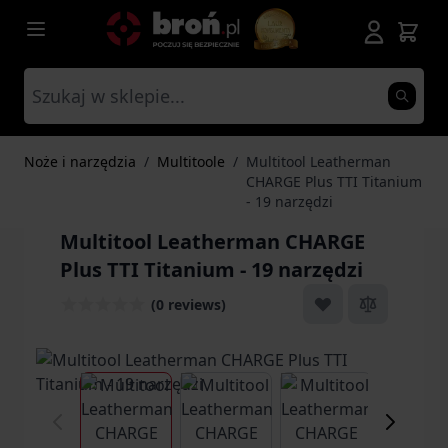
Przejdź do treści
Noże i narzędzia
/
Multitoole
/
Multitool Leatherman
CHARGE Plus TTI Titanium
- 19 narzędzi
Multitool Leatherman CHARGE
Plus TTI Titanium - 19 narzędzi
(0 reviews)
View larger image
View larger image
View larger ima
Vi