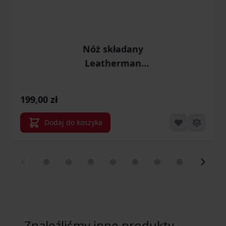
Nóż składany
Leatherman
SKELETOOL KB
NightShade 420HC
199,00 zł
(833153)
Dodaj do koszyka
Znaleźliśmy inne produkty,