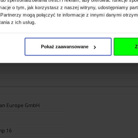
ormacje o tym, jak korzystasz z naszej witryny, udostępniamy p
Partnerzy mogą połączyć te informacje z innymi danymi otrzym
rth Circle 12106
nia z ich usług.
 Oregon
Pokaż zaawansowane
Z
and@leatherman.com
an Europe GmbH
mp 16