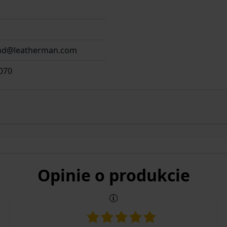
and@leatherman.com
070
Opinie o produkcie