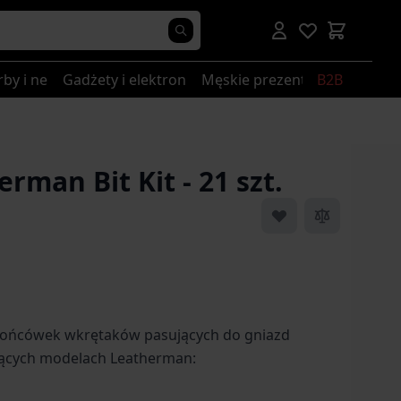
rby i nerki
Gadżety i elektronika
Męskie prezenty
B2B
rman Bit Kit - 21 szt.
końcówek wkrętaków pasujących do gniazd
ących modelach Leatherman: