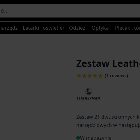
narzędzia
Latarki i oświetlenie
Odzież
Optyka
Plecaki, to
Zestaw Leathe
(1 reviews)
Zestaw 21 dwustronnych 
narzędziowych w następuj
W magazynie