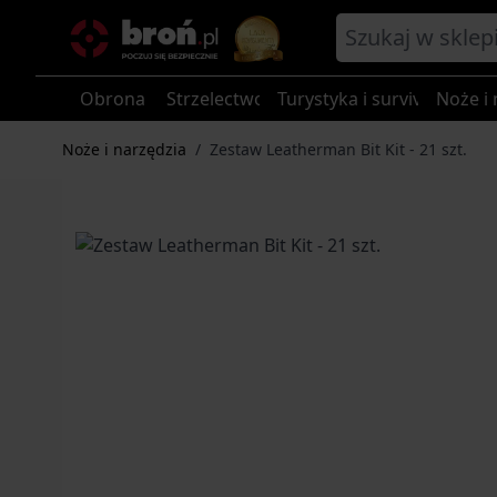
Przejdź do treści
Obrona
Strzelectwo
Turystyka i survival
Noże i 
Noże i narzędzia
/
Zestaw Leatherman Bit Kit - 21 szt.