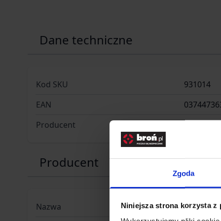
Dane techniczne
Kod SKU
931014
EAN
03744736
Producent
LEATHER
Producent
Zgoda
Niniejsza strona korzysta z
Nazwa
Leatherma
Wykorzystujemy pliki cookie 