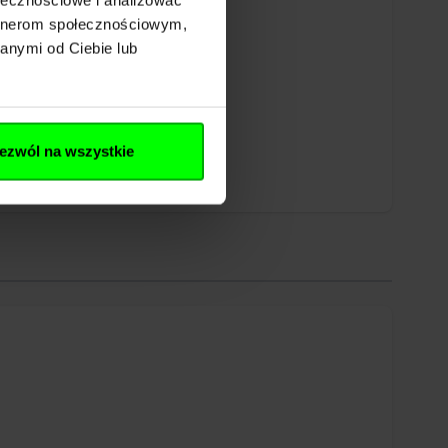
artnerom społecznościowym,
anymi od Ciebie lub
ezwól na wszystkie