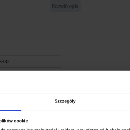
Rozwiń opis
3382
MAN
Szczegóły
 plików cookie
n Tool Group Inc
do spersonalizowania treści i reklam, aby oferować funkcje sp