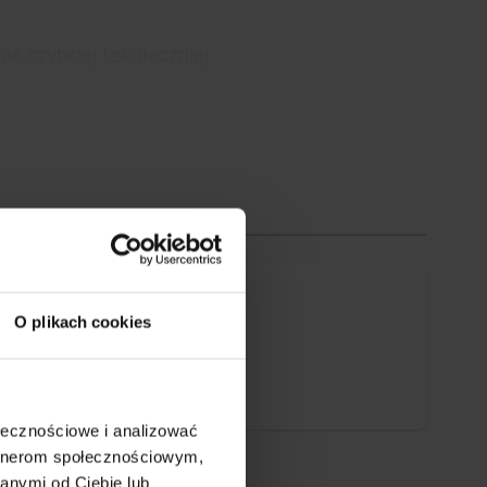
ć szybciej i skuteczniej.
O plikach cookies
ołecznościowe i analizować
artnerom społecznościowym,
anymi od Ciebie lub