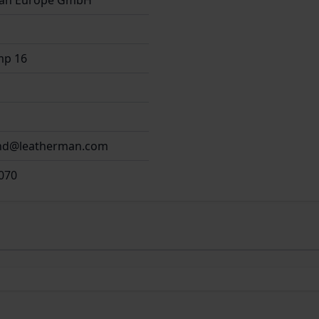
an Europe GmbH
mp 16
and@leatherman.com
070