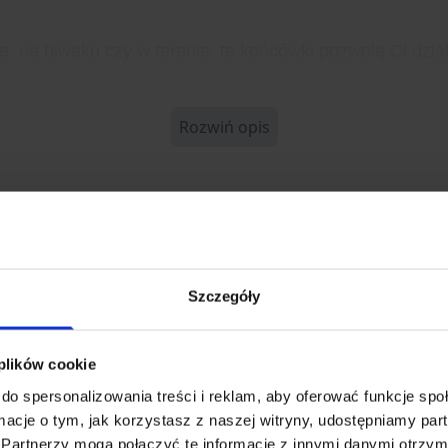
, na biwaku czy w terenie, te końcówki pozwolą Ci działa
Rozwiń opis
Szczegóły
6678
MAN
 plików cookie
do spersonalizowania treści i reklam, aby oferować funkcje sp
ormacje o tym, jak korzystasz z naszej witryny, udostępniamy p
Partnerzy mogą połączyć te informacje z innymi danymi otrzym