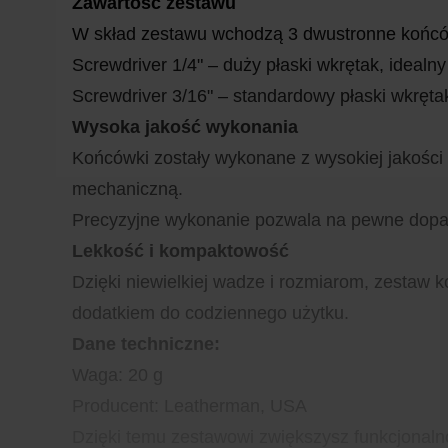
Zawartość zestawu
W skład zestawu wchodzą 3 dwustronne końcówki
Screwdriver 1/4" – duży płaski wkrętak, idealn
Screwdriver 3/16" – standardowy płaski wkręta
Wysoka jakość wykonania
Końcówki zostały wykonane z wysokiej jakości 
mechaniczną.
Precyzyjne wykonanie pozwala na pewne dopas
Lekkość i kompaktowość
Dzięki niewielkiej wadze i rozmiarom, zestaw 
dodatkiem do codziennego użytku.
Dane techniczne:
Waga: 20 g
Producent: Leatherman, USA
Dzięki temu zestawowi zwiększysz funkcjonalno