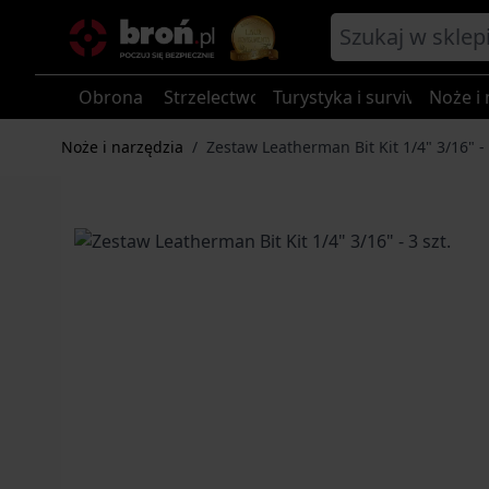
Przejdź do treści
Obrona
Strzelectwo
Turystyka i survival
Noże i 
Noże i narzędzia
/
Zestaw Leatherman Bit Kit 1/4" 3/16" - 