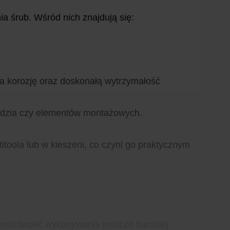
a śrub. Wśród nich znajdują się:
na korozję oraz doskonałą wytrzymałość
ędzia czy elementów montażowych.
toola lub w kieszeni, co czyni go praktycznym
i możliwość wykonywania jeszcze bardziej