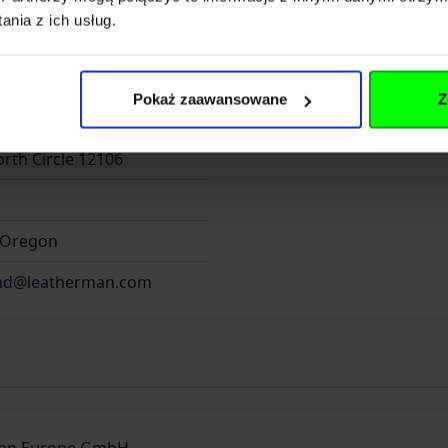
nia z ich usług.
n Tool Group Inc
Pokaż zaawansowane
Z
rth Circle 12106
 Oregon
and@leatherman.com