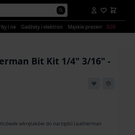
rby i nerki
Gadżety i elektronika
Męskie prezenty
B2B
rman Bit Kit 1/4" 3/16" -
ońcówek wkrętaków do narzędzi Leatherman