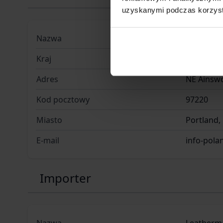
uzyskanymi podczas korzysta
Nazwa
Leatherma
Kraj
USA
Adres
NE Ainswo
Kod pocztowy
97220
Miasto
Portland,
E-mail
info-pol
Importer