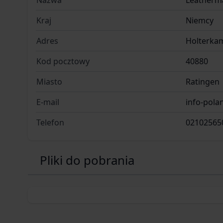
Nazwa
Leatherm
Kraj
Niemcy
Adres
Holterka
Kod pocztowy
40880
Miasto
Ratingen
E-mail
info-pol
Telefon
02102565
Pliki do pobrania