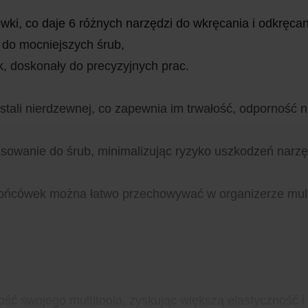
, co daje 6 różnych narzędzi do wkręcania i odkręcani
y do mocniejszych śrub,
k, doskonały do precyzyjnych prac.
stali nierdzewnej, co zapewnia im trwałość, odporność 
owanie do śrub, minimalizując ryzyko uszkodzeń narz
końcówek można łatwo przechowywać w organizerze multi
ść swojego multitoola, zyskując większą elastyczność 