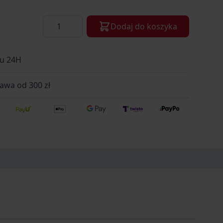
Ilość
Dodaj do koszyka
gu 24H
wa od 300 zł