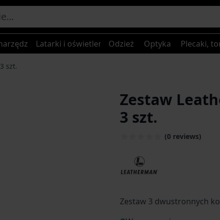
narzędzia
Latarki i oświetlenie
Odzież
Optyka
Plecaki, to
3 szt.
Zestaw Leathe
3 szt.
(0 reviews)
Zestaw 3 dwustronnych k