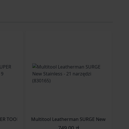
 TOOL 300 EOD Black - 19 narzędzi (831369)
Multitool Leatherman SUPER TOOL 300M Coyote Tan - 19 narzędzi (832762)
749,00 zł