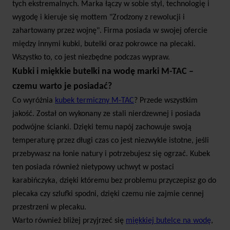
tych ekstremalnych. Marka łączy w sobie styl, technologię i
wygodę i kieruje się mottem "Zrodzony z rewolucji i
zahartowany przez wojnę". Firma posiada w swojej ofercie
między innymi kubki, butelki oraz pokrowce na plecaki.
Wszystko to, co jest niezbędne podczas wypraw.
Kubki i miękkie butelki na wodę marki M-TAC –
czemu warto je posiadać?
Co wyróżnia
kubek termiczny M-TAC
? Przede wszystkim
jakość. Został on wykonany ze stali nierdzewnej i posiada
podwójne ścianki. Dzięki temu napój zachowuje swoją
temperaturę przez długi czas co jest niezwykle istotne, jeśli
przebywasz na łonie natury i potrzebujesz się ogrzać. Kubek
ten posiada również nietypowy uchwyt w postaci
karabińczyka, dzięki któremu bez problemu przyczepisz go do
plecaka czy szlufki spodni, dzięki czemu nie zajmie cennej
przestrzeni w plecaku.
Warto również bliżej przyjrzeć się
miękkiej butelce na wodę
,