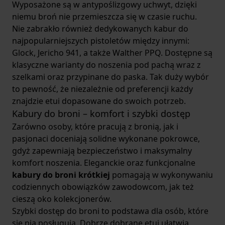
Wyposażone są w antypoślizgowy uchwyt, dzięki
niemu broń nie przemieszcza się w czasie ruchu.
Nie zabrakło również dedykowanych kabur do
najpopularniejszych pistoletów między innymi:
Glock, Jericho 941, a także Walther PPQ. Dostępne są
klasyczne warianty do noszenia pod pachą wraz z
szelkami oraz przypinane do paska. Tak duży wybór
to pewność, że niezależnie od preferencji każdy
znajdzie etui dopasowane do swoich potrzeb.
Kabury do broni – komfort i szybki dostęp
Zarówno osoby, które pracują z bronią, jak i
pasjonaci doceniają solidne wykonane pokrowce,
gdyż zapewniają bezpieczeństwo i maksymalny
komfort noszenia. Eleganckie oraz funkcjonalne
kabury do broni krótkiej
pomagają w wykonywaniu
codziennych obowiązków zawodowcom, jak też
cieszą oko kolekcjonerów.
Szybki dostęp do broni to podstawa dla osób, które
się nią posługują. Dobrze dobrane etui ułatwia