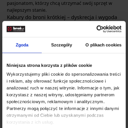
pasjonatom, którzy chcą utrzymać swój sprzęt w
najlepszym stanie.
Kabury do broni krótkiej – dyskrecja i wygoda
Kabury do broni krótkiej
to inwestycja, którą warto
poczynić niezależnie od przeznaczenia broni.
Zapewniają bezpieczeństwo przenoszenia broni i
skutecznie chronią przed jej kradzieżą. Pomagają
Zgoda
Szczegóły
O plikach cookies
również uniknąć wzroku przechodniów, gdy ich
design
jest elegancki, ale dyskretny. Dzięki
Niniejsza strona korzysta z plików cookie
intuicyjnym zapięciom pokrowiec doskonale trzyma
się paska. W większości egzemplarzy zastosowano
Wykorzystujemy pliki cookie do spersonalizowania treści
łatwo dostępny przycisk, aby szybko chwycić broń w
i reklam, aby oferować funkcje społecznościowe i
razie potrzeby.
analizować ruch w naszej witrynie. Informacje o tym, jak
Należy wspomnieć też o specjalistycznych
korzystasz z naszej witryny, udostępniamy partnerom
systemach trzymania i mocowania, ponieważ to
społecznościowym, reklamowym i analitycznym.
dzięki nim pistolet nie wypada, nawet w trakcie
Partnerzy mogą połączyć te informacje z innymi danymi
sprintu. Osoby, które pracują w dużych skupiskach
otrzymanymi od Ciebie lub uzyskanymi podczas
ludzi z bronią, po jednym użyciu kabury zabierają ją
korzystania z ich usług.
ze sobą już zawsze, ponieważ doceniają tę